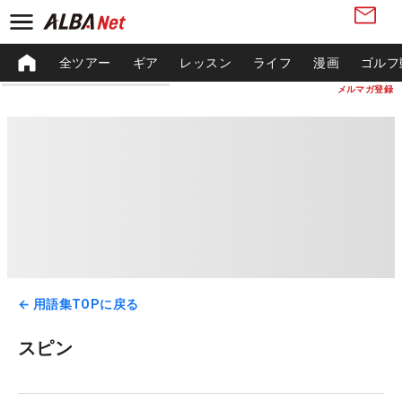
全ツアー
ギア
レッスン
ライフ
漫画
ゴルフ
メルマガ登録
← 用語集TOPに戻る
スピン