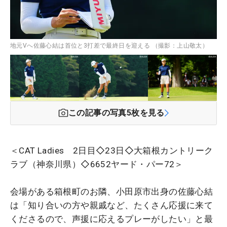
地元Vへ佐藤心結は首位と3打差で最終日を迎える （撮影：上山敬太）
この記事の写真
5
枚を見る
＜CAT Ladies 2日目◇23日◇大箱根カントリーク
ラブ（神奈川県）◇6652ヤード・パー72＞
会場がある箱根町のお隣、小田原市出身の佐藤心結
は「知り合いの方や親戚など、たくさん応援に来て
くださるので、声援に応えるプレーがしたい」と最