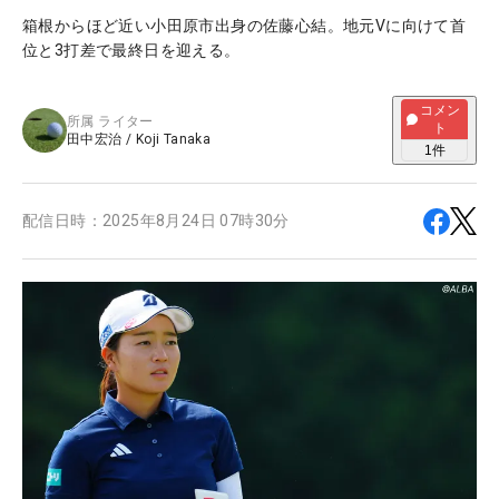
箱根からほど近い小田原市出身の佐藤心結。地元Vに向けて首
位と3打差で最終日を迎える。
コメン
所属
ライター
ト
田中宏治
/
Koji Tanaka
1
件
配信日時：
2025年8月24日 07時30分