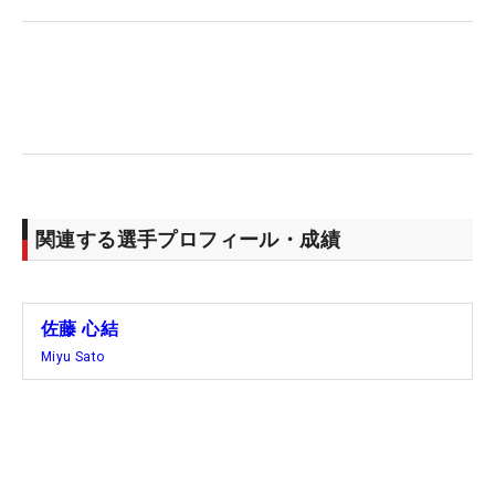
がらしっかり自分のプレーができればと思いま
す」。一昨年も18位に入っており、コースとの相性
は決して悪くないはず。兄とともに地元で優勝とい
う最高のシナリオを実現させる可能性は十分にあり
そうだ。
（文・田中宏治）
関連する選手プロフィール・成績
佐藤 心結
Miyu Sato