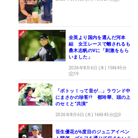
全英より国内を選んだ河本
結 女王レースで離されるも
桑木志帆のVに「刺激をもら
いました」
2026年8月6日 (木) 15時45分
19
「ボトッ！って音が…」ラウンド中
にまさかの珍客!? 都玲華、頭の上
のセミと“共演”
2026年8月6日 (木) 16時45分
3
笹生優花が6度目のジュニアイベン