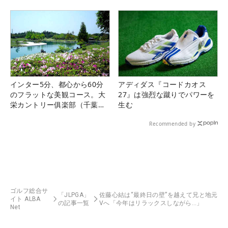
インター5分、都心から60分
アディダス『コードカオス
のフラットな美観コース。大
27』は強烈な蹴りでパワーを
栄カントリー俱楽部（千葉
生む
県）
Recommended by
ゴルフ総合サ
「JLPGA」
佐藤心結は“最終日の壁”を越えて兄と地元
イト ALBA
の記事一覧
Vへ「今年はリラックスしながら…」
Net