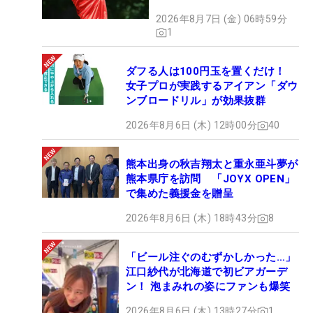
2026年8月7日 (金) 06時59分
1
ダフる人は100円玉を置くだけ！
女子プロが実践するアイアン「ダウ
ンブロードリル」が効果抜群
2026年8月6日 (木) 12時00分
40
熊本出身の秋吉翔太と重永亜斗夢が
熊本県庁を訪問 「JOYX OPEN」
で集めた義援金を贈呈
2026年8月6日 (木) 18時43分
8
「ビール注ぐのむずかしかった…」
江口紗代が北海道で初ビアガーデ
ン！ 泡まみれの姿にファンも爆笑
2026年8月6日 (木) 13時27分
1