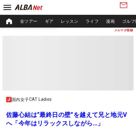
全ツアー
ギア
レッスン
ライフ
漫画
ゴルフ
メルマガ登録
CAT Ladies
国内女子
佐藤心結は“最終日の壁”を越えて兄と地元V
へ「今年はリラックスしながら…」