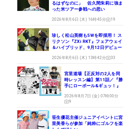
るはずなのに」 佐久間朱莉に強ま
った米ツアー参戦への思い
2026年8月6日 (木) 16時45分
19
珍しく松山英樹も5Wを即採用！ ス
リクソン『ZXi RKT』フェアウェイ
＆ハイブリッド、9月12日デビュー
2026年8月6日 (木) 13時42分
33
宮里道場【正反対の2人を同
時レッスン編】第11話／『勝
手にローボール&ギュッ！』
2026年8月7日 (金) 07時00分
9
笹生優花主催ジュニアイベントに宮
里美香らが参加「純粋にゴルフを楽