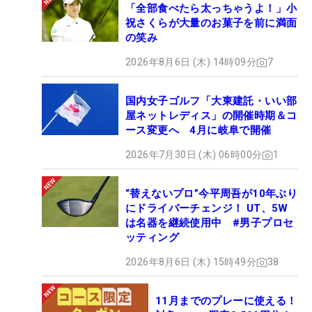
「全部食べたら太っちゃうよ！」小
祝さくらが大量のお菓子を前に満面
の笑み
2026年8月6日 (木) 14時09分
7
国内女子ゴルフ「大東建託・いい部
屋ネットレディス」の開催時期＆コ
ース変更へ 4月に岐阜で開催
2026年7月30日 (木) 06時00分
1
“替えないプロ”今平周吾が10年ぶり
にドライバーチェンジ！ UT、5W
は名器を継続使用中 #男子プロセ
ッティング
2026年8月6日 (木) 15時49分
38
11月までのプレーに使える！