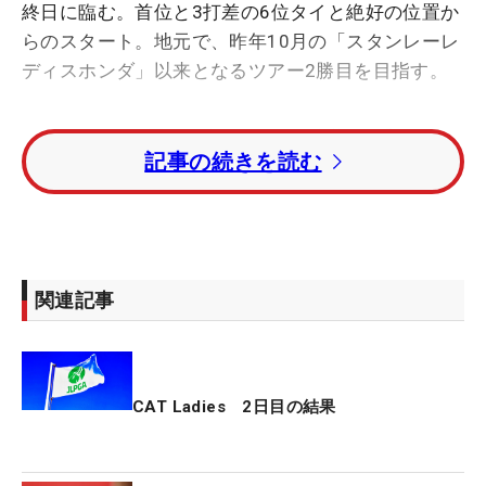
終日に臨む。首位と3打差の6位タイと絶好の位置か
らのスタート。地元で、昨年10月の「スタンレーレ
ディスホンダ」以来となるツアー2勝目を目指す。
8位タイの好位置から出た2日目、佐藤は1番パー5で
記事の続きを読む
バンカーからの3打目を1メートルに寄せてバーディ
発進。2番も取って、連続バーディを奪うなど、前
半だけで4つスコアを伸ばす快進撃を見せた。
後半も出だしの10番でバーディを奪ったが、この直
関連記事
後から失速。「11番で2メートルちょっとのパーパ
ットを決められなくて、その辺から自信を持って打
てなくなりました」。終盤には3パットのボギーを
喫するなど、インは2オーバーの「38」だった。
CAT Ladies 2日目の結果
前半のプレーを考えれば「70」は不本意なスコア。