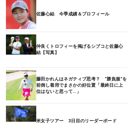
「60台で回りたかったんですけど、しっかり伸ばし
て上位に残れたのは良かったと思います。周りもそ
佐藤心結 今季成績＆プロフィール
れほど伸びていないので、そこはポジティブに考え
たいですね」。最終日は第2ラウンドで苦しんだイ
ンをいかに攻略するかがカギを握りそうだ。
仲良くトロフィーを掲げるシブコと佐藤心
今大会のキャディは大学生の兄・俊貴さんが務め
結【写真】
る。「毎年、2～3試合担いでくれていて、今年も今
回で2試合目です。この大会は1年目で担いでくれた
ので、毎年恒例にみたいになっていますね」。ボギ
藤田かれんはネガティブ思考？ “勝負服”を
ーを打った後などにはポジティブな兄の言葉が気持
前倒し着用でまさかの好位置「最終日に上
ちを切り替えるきっかけになっているという。
位はないと思って…」
初出場の22年は最終日を5位で迎えたものの、最終
的には15位フィニッシュ。昨年も4位から16位へと
最終日に順位を落とした。「昨年の最終日はけっこ
米女子ツアー 3日目のリーダーボード
う力が入ってしまいました。今年はリラックスしな