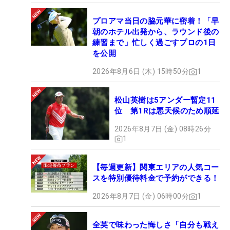
プロアマ当日の脇元華に密着！「早
朝のホテル出発から、ラウンド後の
練習まで」忙しく過ごすプロの1日
を公開
2026年8月6日 (木) 15時50分
1
松山英樹は5アンダー暫定11
位 第1Rは悪天候のため順延
2026年8月7日 (金) 08時26分
1
【毎週更新】関東エリアの人気コー
スを特別優待料金で予約ができる！
2026年8月7日 (金) 06時00分
1
全英で味わった悔しさ「自分も戦え