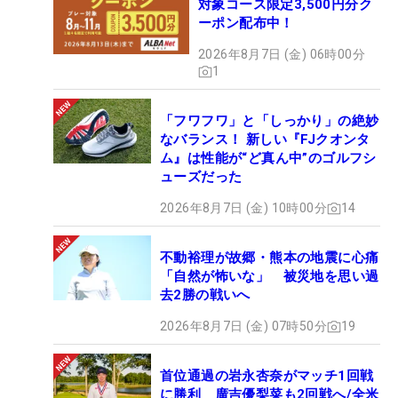
対象コース限定3,500円分ク
ーポン配布中！
2026年8月7日 (金) 06時00分
1
「フワフワ」と「しっかり」の絶妙
なバランス！ 新しい『FJクオンタ
ム』は性能が“ど真ん中”のゴルフシ
ューズだった
2026年8月7日 (金) 10時00分
14
不動裕理が故郷・熊本の地震に心痛
「自然が怖いな」 被災地を思い過
去2勝の戦いへ
2026年8月7日 (金) 07時50分
19
首位通過の岩永杏奈がマッチ1回戦
に勝利 廣吉優梨菜も2回戦へ/全米