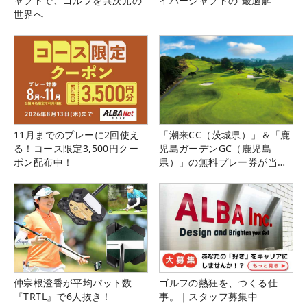
ャフトで、ゴルフを異次元の
イバーシャフトの“最適解”
世界へ
11月までのプレーに2回使え
「潮来CC（茨城県）」＆「鹿
る！コース限定3,500円クー
児島ガーデンGC（鹿児島
ポン配布中！
県）」の無料プレー券が当た
る！！
仲宗根澄香が平均パット数
ゴルフの熱狂を、つくる仕
『TRTL』で6人抜き！
事。｜スタッフ募集中