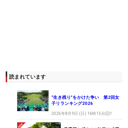
ドバイスを付け加えた。
「ダウンスイングの時に、先にあるボールへの意識
が強く出ると、どうしても打ちにいってしまいま
す。そこで、（右利きの人なら）自分の右足の前に
ボールがあるくらいの気持ちで打ってもいいと思い
ます。そうすることで、ヘッドを走らせるイメージ
がより出てくるはずです」
さらに、そこへ向けて、こんな追加要素も。「手で
読まれています
上げて、手で下してしまうことを避けるため、手で
はなく胸から胸椎を意識してクラブを始動してみて
“生き残り”をかけた争い 第2回女
ください。そうなると、上がる場所が一定になり、
子リランキング2026
再現性も高まります。あとは“チャー・シュー・メ～
2026年8月9日 (日) 16時15分
1
ン”のかけ声じゃないですけど、頭のなかでリズムを
整えるのも効果的だと思います」。