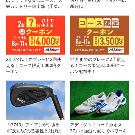
のフラットな美観コース。大
切り開く高初速ドライバーの
栄カントリー俱楽部（千葉
新時代
県）
2組7名以上のプレーに2回使
11月までのプレーに2回使え
える！コース限定4,000円ク
る！コース限定3,500円クー
ーポン
ポン配布中！
『G740』アイアンが引き出
アディダス『コードカオス
す“反則級”の寛容性と飛びは
27』は強烈な蹴りでパワーを