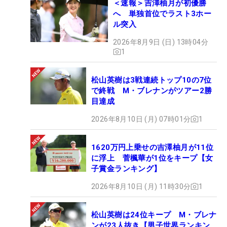
＜速報＞吉澤柚月が初優勝
へ 単独首位でラスト3ホー
ル突入
2026年8月9日 (日) 13時04分
1
松山英樹は3戦連続トップ10の7位
で終戦 M・ブレナンがツアー2勝
目達成
2026年8月10日 (月) 07時01分
1
1620万円上乗せの吉澤柚月が11位
に浮上 菅楓華が1位をキープ【女
子賞金ランキング】
2026年8月10日 (月) 11時30分
1
松山英樹は24位キープ M・ブレナ
ンが23人抜き【男子世界ランキン