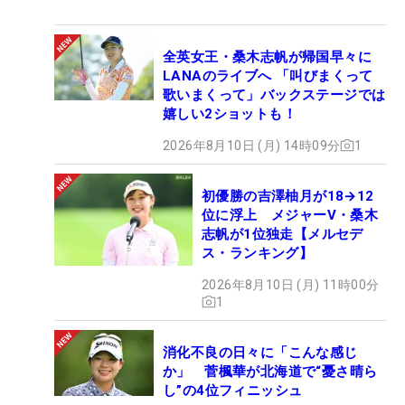
全英女王・桑木志帆が帰国早々に
LANAのライブへ 「叫びまくって
歌いまくって」バックステージでは
嬉しい2ショットも！
2026年8月10日 (月) 14時09分
1
初優勝の吉澤柚月が18→12
位に浮上 メジャーV・桑木
志帆が1位独走【メルセデ
ス・ランキング】
2026年8月10日 (月) 11時00分
1
消化不良の日々に「こんな感じ
か」 菅楓華が北海道で“憂さ晴ら
し”の4位フィニッシュ