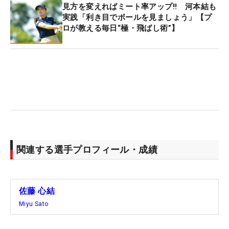
見方を変えればミート率アップ!! 河本結も
実践「利き目でボールを見ましょう」【プ
「アマチュアの方によく見られるのが、ヘッドを走
ロが教える毎日“極・飛ばし術”】
らせる感覚があまりないという点。どうしてもボー
ルを“打ちにいってしまう”姿を見かけます。インパ
クトの時、どうしても手が出て来てしまう。そのた
め、シャフトのしなりやヘッドが先に行く感覚を大
事にしてもらいたいです」
ティに乗っているボールを『当てたい』、『飛ばし
たい』という意識から“迎えにいってしまう”のは、
あるあるのひとつともいえる。ただこうなると、ど
関連する選手プロフィール・成績
うしても腕の力が強く作用し、ヘッドは走らない。
体からシャフト、そしてヘッドの連動が重要になっ
てくる。
佐藤 心結
Miyu Sato
…それは、もちろん頭では理解しているのだが、い
ざ実践するとなれば難しい。そこで佐藤はこんなア