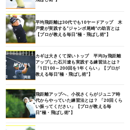
と、ドラマチックな優勝劇も演じた。
平均飛距離は30代でも10ヤードアップ 木
陸上競技の砲丸投げで鍛えられた体から繰り出され
戸愛が実践する“ジャンボ尾崎”の助言とは
るドライバーショットは迫力十分だ。今季のドライ
【プロが教える毎日“極・飛ばし術”】
ビングディスタンスも248.54ヤードの13位という飛
ばし屋。今季はここまで優勝こそないものの、メル
セデス・ランキングではきっちりシード圏内の30位
カギは大きくて深いトップ 平均3y飛距離
アップした石川遼も実践する練習法とは？
につけている。
「1日100～200回を1年くらい」【プロが
教える毎日“極・飛ばし術”】
そんな21歳に飛ばしのアドバイスを求めると、我々
アマチュアゴルファーにとって一番大切な要素とし
て「ミート率」を挙げた。「そこを上げたら、平均
飛距離アップへ、小祝さくらがジュニア時
代からやっていた練習法とは？ 「20回くら
で飛距離も伸びますよね」。まずは、その意識を大
い振ってください」【プロが教える毎
前提にして欲しいと訴える。さらにそのために気を
日“極・飛ばし術”】
付けて欲しいポイントとして、以下のように説明す
る。