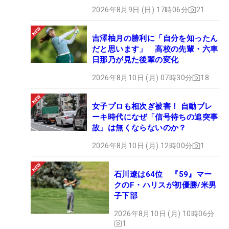
2026年8月9日 (日) 17時06分
21
吉澤柚月の勝利に「自分を知ったん
だと思います」 高校の先輩・六車
日那乃が見た後輩の変化
2026年8月10日 (月) 07時30分
18
女子プロも相次ぎ被害！ 自動ブレ
ーキ時代になぜ「信号待ちの追突事
故」は無くならないのか？
2026年8月10日 (月) 12時00分
1
石川遼は64位 『59』マー
クのF・ハリスが初優勝/米男
子下部
2026年8月10日 (月) 10時06分
1