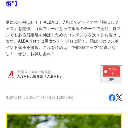
術”】
夏にぶっ飛ばせ！！ ALBAは、7月に全メディアで『飛ばしフ
ェス』を開催。ゴルファーにとって永遠のテーマであり、ロマ
ンでもある飛距離を伸ばすためのコンテンツを次々とお届けし
ます。ALBA.Netでは男女ツアープロに聞く、飛ばしのワンポ
イント講座を掲載。これを読めば、“飛距離アップ”間違いな
し！ ぜひ、お試しあれ！
コメン
所属
ALBA Net編集部
ト
ALBA Net編集部
/
ALBA Net
0
件
配信日時：
2025年7月13日 12時00分