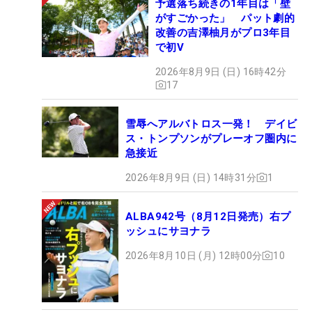
予選落ち続きの1年目は「壁
がすごかった」 パット劇的
ビジネスゾーンの意識改革と、そこまでのプロセス
改善の吉澤柚月がプロ3年目
を大事に。それでミート率＆ヘッドスピードを上
で初V
げ、コースで快音を響かせたい。
2026年8月9日 (日) 16時42分
17
雪辱へアルバトロス一発！ デイビ
ス・トンプソンがプレーオフ圏内に
急接近
2026年8月9日 (日) 14時31分
1
ALBA942号（8月12日発売）右プ
ッシュにサヨナラ
2026年8月10日 (月) 12時00分
10