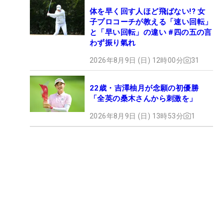
体を早く回す人ほど飛ばない!? 女
子プロコーチが教える「速い回転」
と「早い回転」の違い #四の五の言
わず振り氣れ
2026年8月9日 (日) 12時00分
31
22歳・吉澤柚月が念願の初優勝
「全英の桑木さんから刺激を」
2026年8月9日 (日) 13時53分
1