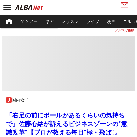
全ツアー
ギア
レッスン
ライフ
漫画
ゴルフ
メルマガ登録
国内女子
「右足の前にボールがあるくらいの気持ち
で」佐藤心結が訴えるビジネスゾーンの“意
識改革”【プロが教える毎日“極・飛ばし