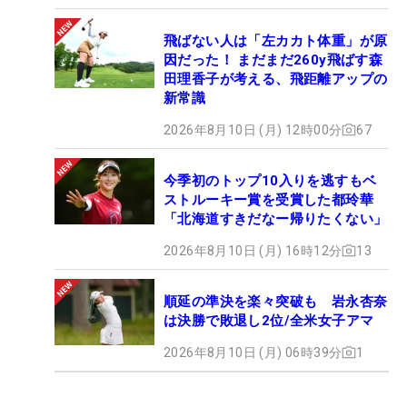
飛ばない人は「左カカト体重」が原
因だった！ まだまだ260y飛ばす森
田理香子が考える、飛距離アップの
新常識
2026年8月10日 (月) 12時00分
67
今季初のトップ10入りを逃すもベ
ストルーキー賞を受賞した都玲華
「北海道すきだなー帰りたくない」
2026年8月10日 (月) 16時12分
13
順延の準決を楽々突破も 岩永杏奈
は決勝で敗退し2位/全米女子アマ
2026年8月10日 (月) 06時39分
1