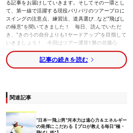
る記事をお届けしていきます。そしてその一環とし
て、第一線で活躍する現役バリバリのツアープロに
スイングの注意点、練習法、道具選び…など“飛ばし
の極意”を聞いてきました！ 毎日、読んでいただ
き、“きのうの自分よりも1ヤードアップ”を目指して
いきましょう！
今回はツアー通算1勝の佐藤心
結。
記事の続きを読む
◇
茨城・明秀学園日立高3年時の2021年「スタンレー
レディス」で、渋野日向子らとプレーオフを戦って
関連記事
話題になった佐藤。惜しくも勝利することはできな
かったが、同年11月の最終プロテストを突破し、22
年からツアーで戦っている。鳴り物入りのプロ転向
“日本一飛ぶ男”河本力は遠心力＆エネルギー
で、22、23年はシード権も獲得。そして24年に
の発揮にこだわる【プロが教える毎日“極・
は、因縁深いスタンレーレディスでツアー初勝利
飛ばし術”】