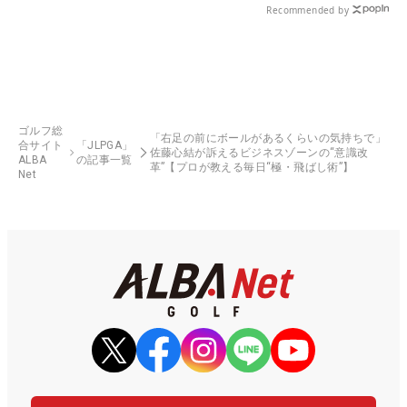
Recommended by
ゴルフ総
「右足の前にボールがあるくらいの気持ちで」
合サイト
「JLPGA」
佐藤心結が訴えるビジネスゾーンの“意識改
ALBA
の記事一覧
革”【プロが教える毎日“極・飛ばし術”】
Net