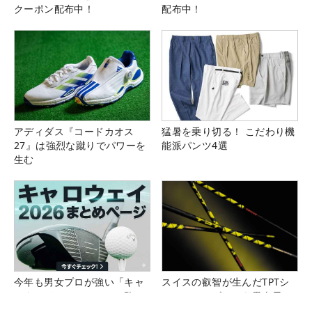
クーポン配布中！
配布中！
アディダス『コードカオス
猛暑を乗り切る！ こだわり機
27』は強烈な蹴りでパワーを
能派パンツ4選
生む
今年も男女プロが強い「キャ
スイスの叡智が生んだTPTシ
ロウェイ」のニュース一覧は
ャフトで、ゴルフを異次元の
こちら！
世界へ