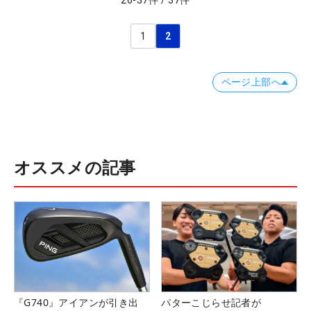
26
-
37
件
/
37
件
1
2
ページ上部へ
オススメの記事
『G740』アイアンが引き出
パターこじらせ記者が