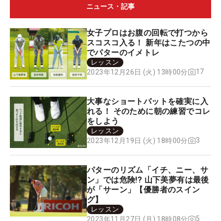
ニュース・記事
女子プロはお腹の回転で打つから
スコスコ入る！ 新年はこたつの中
でパターのイメトレ
レッスン
17
2023年12月26日 (火) 13時00分
大事なショートパットを確実に入
れる！ そのために朝の練習でコレ
をしよう
レッスン
3
2023年12月19日 (火) 18時00分
パターのリズム「イチ、ニー、サ
ン」では危険!? 山下美夢有は最後
が「サーン」【優勝者のスイン
グ】
レッスン
5
2023年11月27日 (月) 18時08分