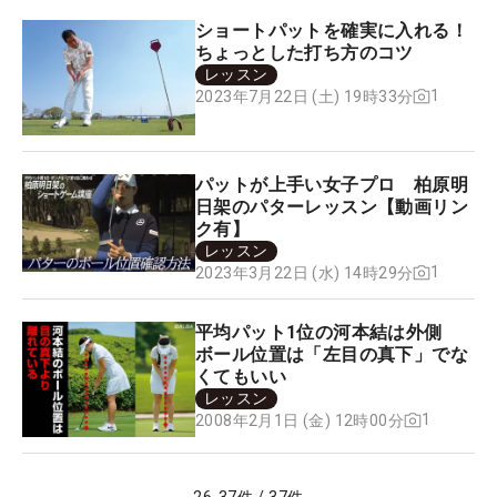
ショートパットを確実に入れる！
ちょっとした打ち方のコツ
レッスン
1
2023年7月22日 (土) 19時33分
パットが上手い女子プロ 柏原明
日架のパターレッスン【動画リン
ク有】
レッスン
1
2023年3月22日 (水) 14時29分
平均パット1位の河本結は外側
ボール位置は「左目の真下」でな
くてもいい
レッスン
1
2008年2月1日 (金) 12時00分