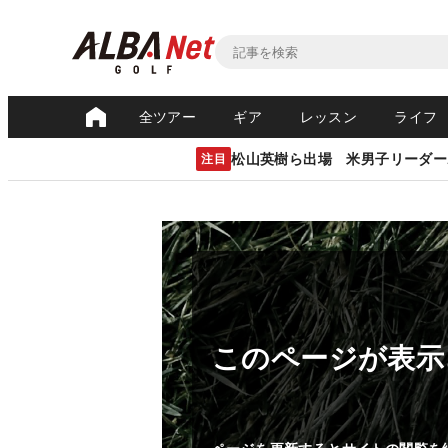
全ツアー
ギア
レッスン
ライフ
松山英樹ら出場 米男子リーダー
注目
このページが表示