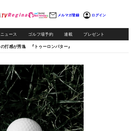
メルマガ登録
ログイン
Sニュース
ゴルフ場予約
連載
プレゼント
しの打感が秀逸 『トゥーロンパター』