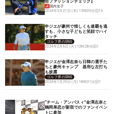
部ファッションチェック】
国内女子
16
2024年3月21日 (木) 13時00分
申ジエが豪州で惜しくも連覇を逃
すも、小さな子どもと笑顔でハイ
タッチ
ゴルフ界のSNS
1
2024年2月6日 (火) 13時28分
申ジエが金澤志奈ら日韓の選手た
ちと豪州キャンプ 器用な左打ち
も披露
ゴルフ界のSNS
1
2024年1月29日 (月) 18時31分
“チーム・アンパスィ”金澤志奈と
鶴岡果恋が新宿でのファンイベン
トに参加