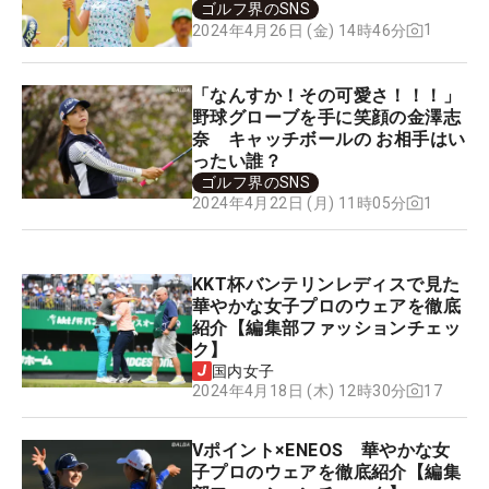
ゴルフ界のSNS
1
2024年4月26日 (金) 14時46分
「なんすか！その可愛さ！！！」
野球グローブを手に笑顔の金澤志
奈 キャッチボールの お相手はい
ったい誰？
ゴルフ界のSNS
1
2024年4月22日 (月) 11時05分
KKT杯バンテリンレディスで見た
華やかな女子プロのウェアを徹底
紹介【編集部ファッションチェッ
ク】
国内女子
17
2024年4月18日 (木) 12時30分
Vポイント×ENEOS 華やかな女
子プロのウェアを徹底紹介【編集