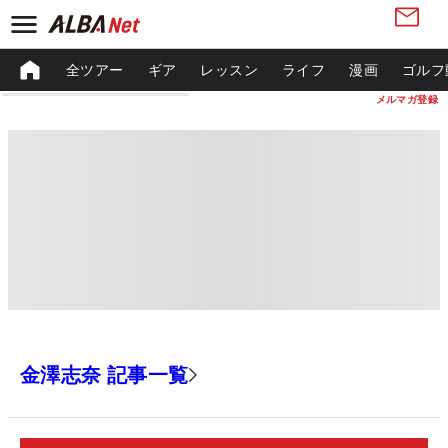
全ツアー
ギア
レッスン
ライフ
漫画
ゴルフ
メルマガ登録
金澤志奈 記事一覧