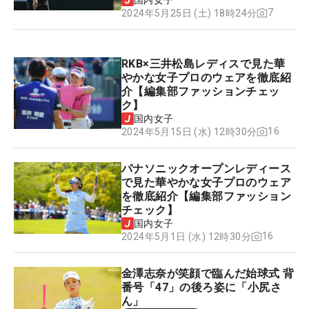
国内女子
7
2024年5月25日 (土) 18時24分
RKB×三井松島レディスで見た華
やかな女子プロのウェアを徹底紹
介【編集部ファッションチェッ
ク】
国内女子
16
2024年5月15日 (水) 12時30分
パナソニックオープンレディース
で見た華やかな女子プロのウェア
を徹底紹介【編集部ファッション
チェック】
国内女子
16
2024年5月1日 (水) 12時30分
金澤志奈が笑顔で臨んだ始球式 背
番号「47」の後ろ姿に「小尻さ
ん」