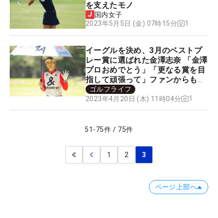
を支えたモノ
国内女子
1
2023年5月5日 (金) 07時15分
イーグルを決め、3月のベストプ
レー賞に選ばれた金澤志奈 「金澤
プロおめでとう」「更なる賞を目
指して頑張って」ファンからも喜
びの声
ゴルフライフ
1
2023年4月20日 (木) 11時04分
51
-
75
件
/
75
件
1
2
3
ページ上部へ