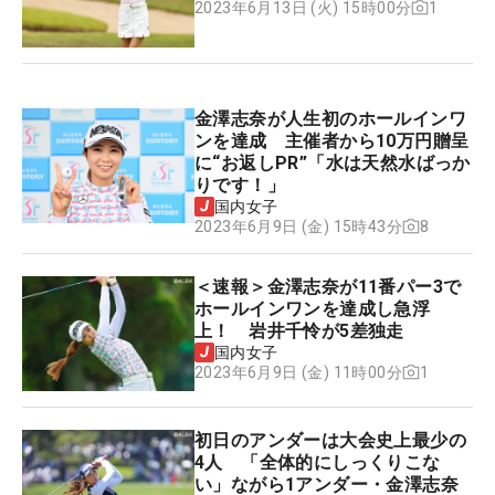
1
2023年6月13日 (火) 15時00分
金澤志奈が人生初のホールインワ
ンを達成 主催者から10万円贈呈
に“お返しPR”「水は天然水ばっか
りです！」
国内女子
8
2023年6月9日 (金) 15時43分
＜速報＞金澤志奈が11番パー3で
ホールインワンを達成し急浮
上！ 岩井千怜が5差独走
国内女子
1
2023年6月9日 (金) 11時00分
初日のアンダーは大会史上最少の
4人 「全体的にしっくりこな
い」ながら1アンダー・金澤志奈