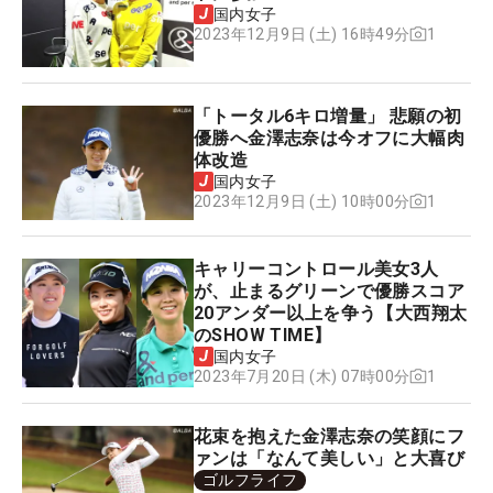
国内女子
1
2023年12月9日 (土) 16時49分
「トータル6キロ増量」 悲願の初
優勝へ金澤志奈は今オフに大幅肉
体改造
国内女子
1
2023年12月9日 (土) 10時00分
キャリーコントロール美女3人
が、止まるグリーンで優勝スコア
20アンダー以上を争う【大西翔太
のSHOW TIME】
国内女子
1
2023年7月20日 (木) 07時00分
花束を抱えた金澤志奈の笑顔にフ
ァンは「なんて美しい」と大喜び
ゴルフライフ