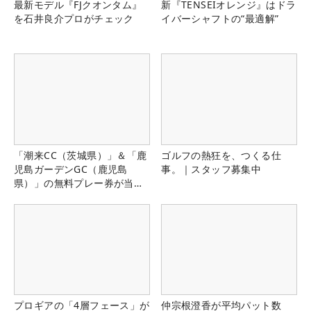
最新モデル『FJクオンタム』
新『TENSEIオレンジ』はドラ
を石井良介プロがチェック
イバーシャフトの“最適解”
「潮来CC（茨城県）」＆「鹿
ゴルフの熱狂を、つくる仕
児島ガーデンGC（鹿児島
事。｜スタッフ募集中
県）」の無料プレー券が当た
る！！
プロギアの「4層フェース」が
仲宗根澄香が平均パット数