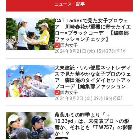
ニュース・記事
CAT Ladiesで見た女子プロウェ
ア 川崎春花が重機に寄せたイエ
ロー×ブラックコーデ 【編集部
ファッションチェック】
国内女子
16
2024年8月21日 (水) 15時37分
大東建託・いい部屋ネットレディ
スで見た華やかな女子プロのウェ
ア 森田遥のタイダイセットアッ
プコーデ【編集部ファッションチ
ェック】
国内女子
21
2024年8月2日 (金) 09時18分
葭葉ルミの昨季より「＋
10.33yd」は、未発表プロトの影
響か、それとも『TW757』の影響
か！？