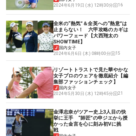
16
2024年6月19日 (水) 12時30分
全米の“熱気”＆全英への“熱意”は
止まらない！ 六甲攻略のカギは
パワーフェード【大西翔太の
SHOWTIME】
国内女子
15
2024年6月6日 (木) 08時00分
リゾートトラストで見た華やかな
女子プロのウェアを徹底紹介【編
集部ファッションチェック】
国内女子
21
2024年5月30日 (木) 12時45分
金澤志奈がツアー史上3人目の快
挙に王手 “師匠”の申ジエから授
かった金言を心に刻み初Vに挑
戦