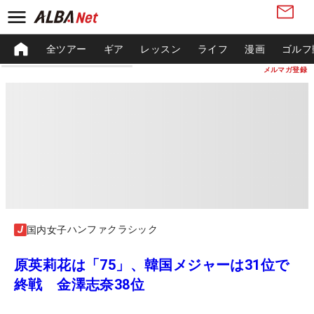
全ツアー
ギア
レッスン
ライフ
漫画
ゴルフ
メルマガ登録
ハンファクラシック
国内女子
原英莉花は「75」、韓国メジャーは31位で
終戦 金澤志奈38位