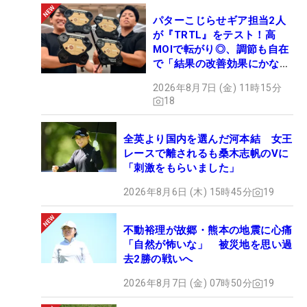
パターこじらせギア担当2人
が『TRTL』をテスト！高
MOIで転がり◎、調節も自在
で「結果の改善効果にかなり
の意外性」
2026年8月7日 (金) 11時15分
18
全英より国内を選んだ河本結 女王
レースで離されるも桑木志帆のVに
「刺激をもらいました」
2026年8月6日 (木) 15時45分
19
不動裕理が故郷・熊本の地震に心痛
「自然が怖いな」 被災地を思い過
去2勝の戦いへ
2026年8月7日 (金) 07時50分
19