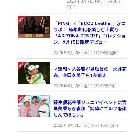
2026年8月7日 (金) 11時30分
10
「PING」×「ECCO Leather」がコ
ラボ！ 経年変化を楽しむ上質な
『ARIZONA DESERT』コレクショ
ン、9月15日限定デビュー
2026年8月7日 (金) 14時28分
64
＜速報＞入谷響が単独首位 永井花
奈、金田久美子ら1差追走
2026年8月7日 (金) 12時42分
1
笹生優花主催ジュニアイベントに宮
里美香らが参加「純粋にゴルフを楽
しんでほしい」
2026年8月7日 (金) 07時15分
19