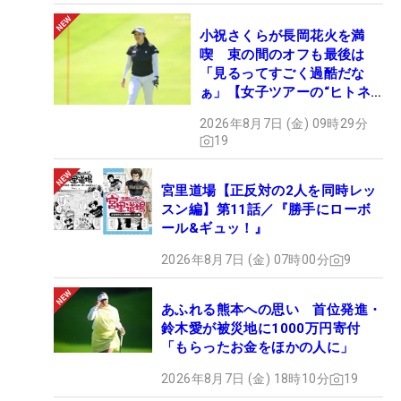
小祝さくらが長岡花火を満
喫 束の間のオフも最後は
「見るってすごく過酷だな
ぁ」【女子ツアーの“ヒトネ
タ”】
2026年8月7日 (金) 09時29分
19
宮里道場【正反対の2人を同時レッ
スン編】第11話／『勝手にローボ
ール&ギュッ！』
2026年8月7日 (金) 07時00分
9
あふれる熊本への思い 首位発進・
鈴木愛が被災地に1000万円寄付
「もらったお金をほかの人に」
2026年8月7日 (金) 18時10分
19