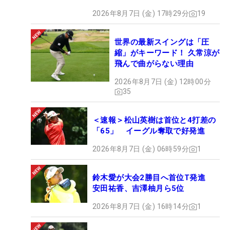
2026年8月7日 (金) 17時29分
19
世界の最新スイングは「圧
縮」がキーワード！ 久常涼が
飛んで曲がらない理由
2026年8月7日 (金) 12時00分
35
＜速報＞松山英樹は首位と4打差の
「65」 イーグル奪取で好発進
2026年8月7日 (金) 06時59分
1
鈴木愛が大会2勝目へ首位T発進
安田祐香、吉澤柚月ら5位
2026年8月7日 (金) 16時14分
1