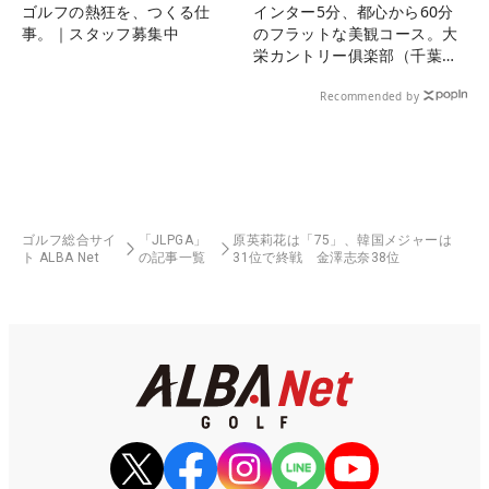
ゴルフの熱狂を、つくる仕
インター5分、都心から60分
事。｜スタッフ募集中
のフラットな美観コース。大
栄カントリー俱楽部（千葉
県）
Recommended by
ゴルフ総合サイ
「JLPGA」
原英莉花は「75」、韓国メジャーは
ト ALBA Net
の記事一覧
31位で終戦 金澤志奈38位