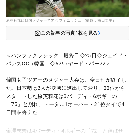
原英莉花は韓国メジャーで31位フィニッシュ （撮影：福田文平）
この記事の写真
1
枚を見る
＜ハンファクラシック 最終日◇25日◇ジェイド・
パレスGC（韓国）◇6797ヤード・パー72＞
韓国女子ツアーのメジャー大会は、全日程が終了し
た。日本勢は2人が決勝に進出しており、22位から
スタートした原英莉花は3バーディ・6ボギーの
「75」と崩れ、トータル1オーバー・31位タイで4
日間を終えた。
金澤志奈は4バーディ・4ボギーの「72」と伸ばせ