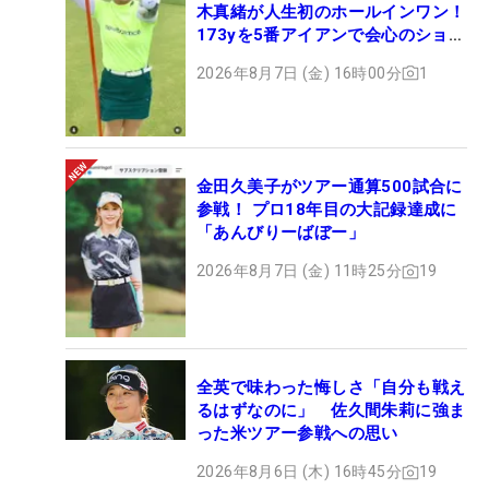
木真緒が人生初のホールインワン！
173yを5番アイアンで会心のショッ
ト
2026年8月7日 (金) 16時00分
1
金田久美子がツアー通算500試合に
参戦！ プロ18年目の大記録達成に
「あんびりーばぼー」
2026年8月7日 (金) 11時25分
19
全英で味わった悔しさ「自分も戦え
るはずなのに」 佐久間朱莉に強ま
った米ツアー参戦への思い
2026年8月6日 (木) 16時45分
19