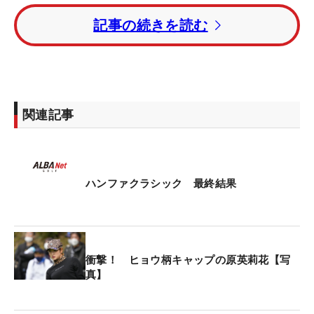
ず、トータル2オーバー・38位タイでフィニッシュ
記事の続きを読む
した。
28歳のパク・ジニョンが今季3勝目。今年5月の日本
ツアー公式戦「サロンパスカップ」を最年少で制し
たイ・ソヒョンは「79」と崩れてトータル13オーバ
関連記事
ー・59位タイに終わった。
ハンファクラシック 最終結果
衝撃！ ヒョウ柄キャップの原英莉花【写
真】