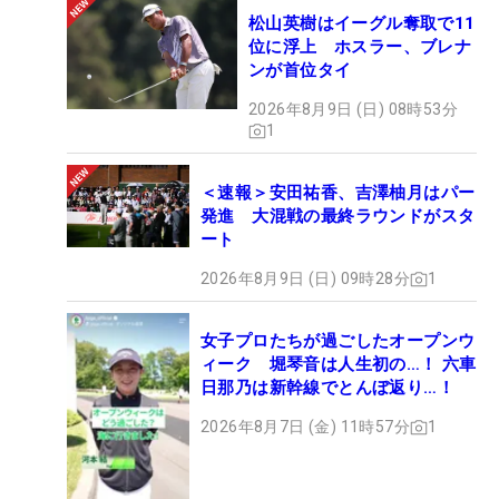
松山英樹はイーグル奪取で11
位に浮上 ホスラー、ブレナ
ンが首位タイ
2026年8月9日 (日) 08時53分
1
＜速報＞安田祐香、吉澤柚月はパー
発進 大混戦の最終ラウンドがスタ
ート
2026年8月9日 (日) 09時28分
1
女子プロたちが過ごしたオープンウ
ィーク 堀琴音は人生初の…！ 六車
日那乃は新幹線でとんぼ返り…！
2026年8月7日 (金) 11時57分
1