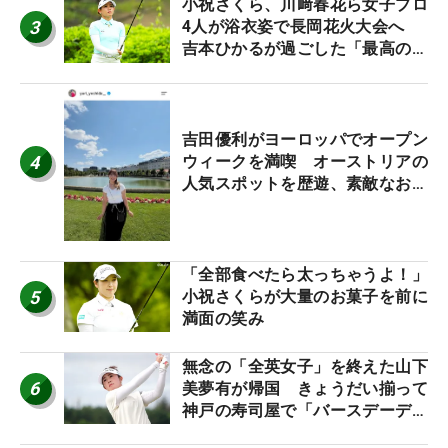
小祝さくら、川﨑春花ら女子プロ
3
4人が浴衣姿で長岡花火大会へ
吉本ひかるが過ごした「最高の夏
休み！」
吉田優利がヨーロッパでオープン
4
ウィークを満喫 オーストリアの
人気スポットを歴遊、素敵なお土
産もゲット！
「全部食べたら太っちゃうよ！」
5
小祝さくらが大量のお菓子を前に
満面の笑み
無念の「全英女子」を終えた山下
6
美夢有が帰国 きょうだい揃って
神戸の寿司屋で「バースデーディ
ナー？」