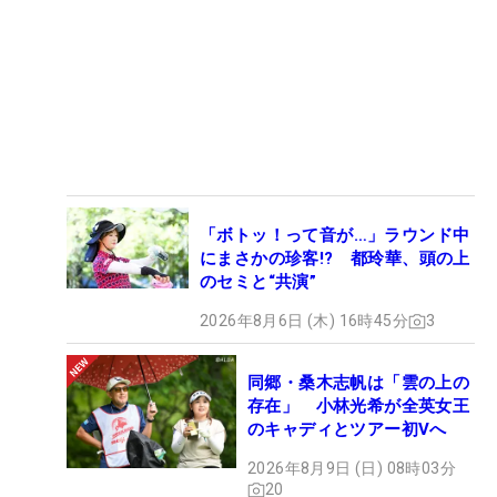
「ボトッ！って音が…」ラウンド中
にまさかの珍客!? 都玲華、頭の上
のセミと“共演”
2026年8月6日 (木) 16時45分
3
同郷・桑木志帆は「雲の上の
存在」 小林光希が全英女王
のキャディとツアー初Vへ
2026年8月9日 (日) 08時03分
20