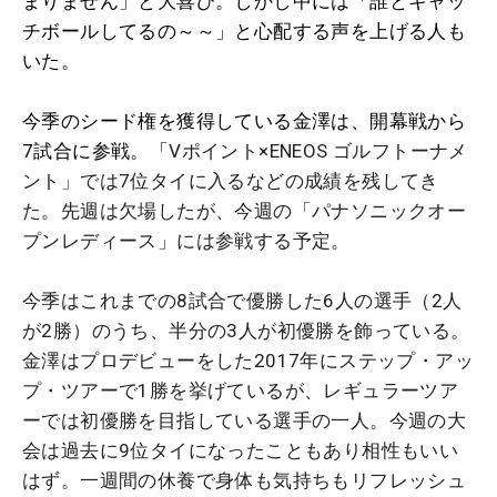
まりません」と大喜び。しかし中には「誰とキャッ
チボールしてるの～～」と心配する声を上げる人も
いた。
今季のシード権を獲得している金澤は、開幕戦から
7試合に参戦。「
Vポイント×ENEOS ゴルフトーナメ
ント」では7位タイに入るなどの成績を残してき
た。先週は欠場したが、今週の「
パナソニックオー
プンレディース」には参戦する予定。
今季はこれまでの8試合で優勝した6人の選手（2人
が2勝）のうち、半分の3人が初優勝を飾っている。
金澤はプロデビューをした2017年にステップ・アッ
プ・ツアーで1勝を挙げているが、レギュラーツア
ーでは初優勝を目指している選手の一人。今週の大
会は過去に9位タイになったこともあり相性もいい
はず。一週間の休養で身体も気持ちもリフレッシュ