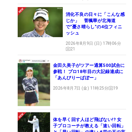
消化不良の日々に「こんな感
じか」 菅楓華が北海道
で“憂さ晴らし”の4位フィニ
ッシュ
2026年8月9日 (日) 17時06分
21
金田久美子がツアー通算500試合に
参戦！ プロ18年目の大記録達成に
「あんびりーばぼー」
2026年8月7日 (金) 11時25分
19
体を早く回す人ほど飛ばない!? 女
子プロコーチが教える「速い回転」
と「早い回転」の違い #四の五の言