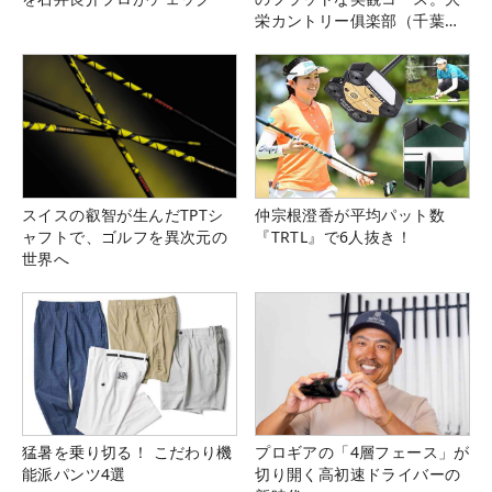
栄カントリー俱楽部（千葉
県）
スイスの叡智が生んだTPTシ
仲宗根澄香が平均パット数
ャフトで、ゴルフを異次元の
『TRTL』で6人抜き！
世界へ
猛暑を乗り切る！ こだわり機
プロギアの「4層フェース」が
能派パンツ4選
切り開く高初速ドライバーの