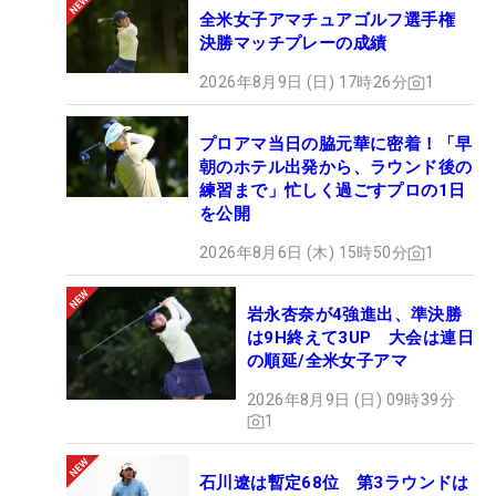
全米女子アマチュアゴルフ選手権
決勝マッチプレーの成績
2026年8月9日 (日) 17時26分
1
プロアマ当日の脇元華に密着！「早
朝のホテル出発から、ラウンド後の
練習まで」忙しく過ごすプロの1日
を公開
2026年8月6日 (木) 15時50分
1
岩永杏奈が4強進出、準決勝
は9H終えて3UP 大会は連日
の順延/全米女子アマ
2026年8月9日 (日) 09時39分
1
石川遼は暫定68位 第3ラウンドは