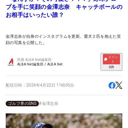
ブを手に笑顔の金澤志奈 キャッチボールの
お相手はいったい誰？
金澤志奈が自身のインスタグラムを更新。愛犬２匹を抱えた笑
顔の写真を公開した。
コメン
所属
ALBA Net編集部
ト
ALBA Net編集部
/
ALBA Net
0
件
配信日時：
2024年4月22日 11時05分
ゴルフ界のSNS
#
金澤志奈