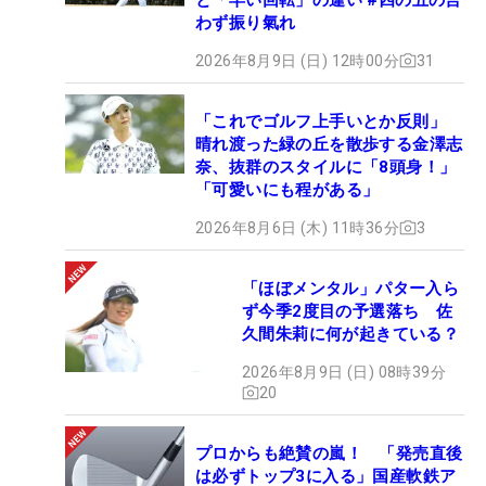
わず振り氣れ
2026年8月9日 (日) 12時00分
31
「これでゴルフ上手いとか反則」
晴れ渡った緑の丘を散歩する金澤志
奈、抜群のスタイルに「8頭身！」
「可愛いにも程がある」
2026年8月6日 (木) 11時36分
3
「ほぼメンタル」パター入ら
ず今季2度目の予選落ち 佐
久間朱莉に何が起きている？
2026年8月9日 (日) 08時39分
20
プロからも絶賛の嵐！ 「発売直後
は必ずトップ3に入る」国産軟鉄ア