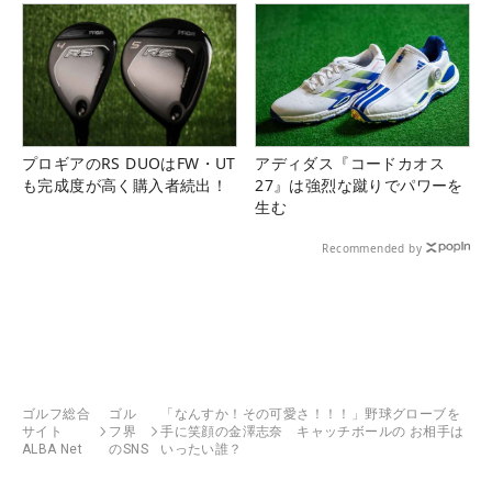
プロギアのRS DUOはFW・UT
アディダス『コードカオス
も完成度が高く購入者続出！
27』は強烈な蹴りでパワーを
生む
Recommended by
ゴルフ総合
ゴル
「なんすか！その可愛さ！！！」野球グローブを
サイト
フ界
手に笑顔の金澤志奈 キャッチボールの お相手は
ALBA Net
のSNS
いったい誰？