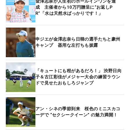
金澤志奈が人生初のホールインワンを達
成 主催者から10万円贈呈に“お返しP
R”「水は天然水ばっかりです！」
申ジエが金澤志奈ら日韓の選手たちと豪州
キャンプ 器用な左打ちも披露
「キュートにも程があるだろ！」 渋野日向
子＆古江彩佳がメジャー大会の練習ラウン
ドで見せたおもしろジャンプ
アン・シネの季節到来 桜色のミニスカコ
ーデで “セクシークイーン” の魅力満開！