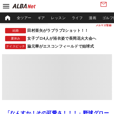
全ツアー
ギア
レッスン
ライフ
漫画
ゴルフ
メルマガ登録
田村亜矢がラブラブ2ショット！！
結婚
女子プロ4人が浴衣姿で長岡花火大会へ
夏休み
脇元華がエスコンフィールドで始球式
ナイスピッチ
「なんすか！その可愛さ！！！」野球グロー