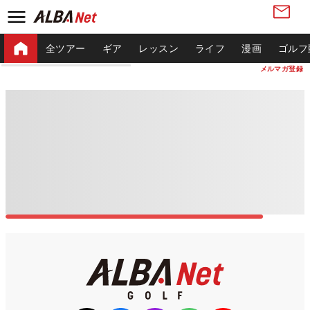
全ツアー
ギア
レッスン
ライフ
漫画
ゴルフ
メルマガ登録