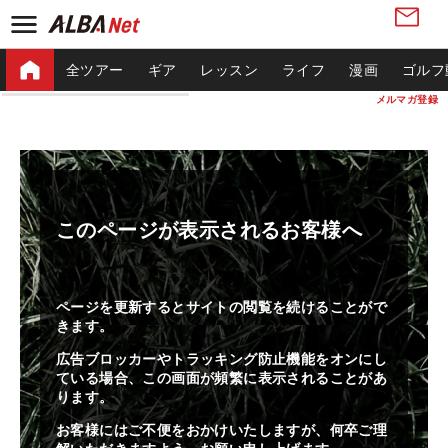
全ツアー
ギア
レッスン
ライフ
漫画
ゴルフ
メルマガ登録
このページが表示されるお客様へ
ページを更新するとサイトの閲覧を続けることがで
きます。
広告ブロッカーやトラッキング防止機能をオンにし
ている場合、この画面が頻繁に表示されることがあ
ります。
お客様にはご不便をおかけいたしますが、何卒ご理