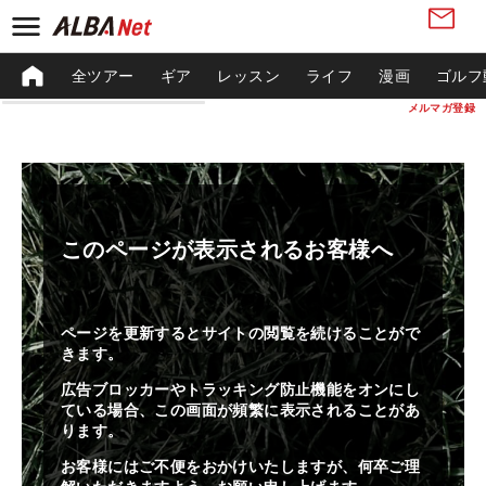
全ツアー
ギア
レッスン
ライフ
漫画
ゴルフ
メルマガ登録
このページが表示されるお客様へ
ページを更新するとサイトの閲覧を続けることがで
きます。
広告ブロッカーやトラッキング防止機能をオンにし
ている場合、この画面が頻繁に表示されることがあ
ります。
お客様にはご不便をおかけいたしますが、何卒ご理