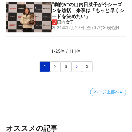
“劇的V”の山内日菜子が今シーズ
ンを総括 来季は「もっと早くシ
ードを決めたい」
国内女子
4
2024年12月27日 (金) 07時30分
1
-
25
件
/
111
件
1
2
3
ページ上部へ
オススメの記事