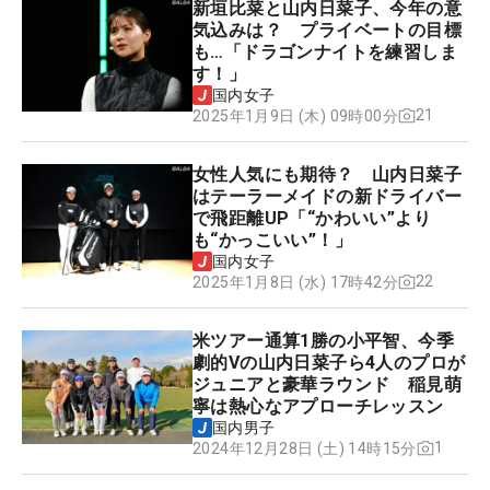
新垣比菜と山内日菜子、今年の意
気込みは？ プライベートの目標
も…「ドラゴンナイトを練習しま
す！」
国内女子
21
2025年1月9日 (木) 09時00分
女性人気にも期待？ 山内日菜子
はテーラーメイドの新ドライバー
で飛距離UP「“かわいい”より
も“かっこいい”！」
国内女子
22
2025年1月8日 (水) 17時42分
米ツアー通算1勝の小平智、今季
劇的Vの山内日菜子ら4人のプロが
ジュニアと豪華ラウンド 稲見萌
寧は熱心なアプローチレッスン
国内男子
1
2024年12月28日 (土) 14時15分