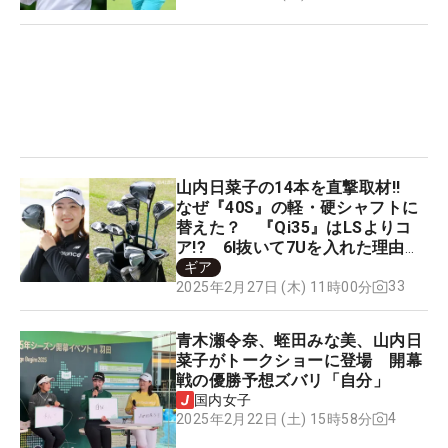
山内日菜子の14本を直撃取材‼
なぜ『40S』の軽・硬シャフトに
替えた？ 『Qi35』はLSよりコ
ア!? 6I抜いて7Uを入れた理由
は？
ギア
33
2025年2月27日 (木) 11時00分
青木瀬令奈、蛭田みな美、山内日
菜子がトークショーに登場 開幕
戦の優勝予想ズバリ「自分」
国内女子
4
2025年2月22日 (土) 15時58分