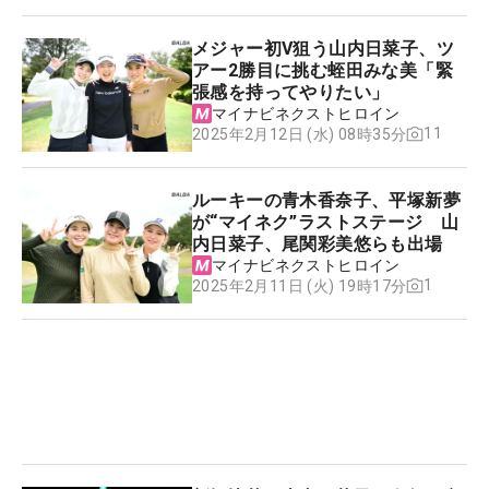
メジャー初V狙う山内日菜子、ツ
アー2勝目に挑む蛭田みな美「緊
張感を持ってやりたい」
マイナビネクストヒロイン
11
2025年2月12日 (水) 08時35分
ルーキーの青木香奈子、平塚新夢
が“マイネク”ラストステージ 山
内日菜子、尾関彩美悠らも出場
マイナビネクストヒロイン
1
2025年2月11日 (火) 19時17分