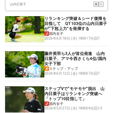
リランキング突破＆シード復帰を
目指して QT103位の山内日菜子
が“下剋上力”を発揮する
国内女子
1
2026年6月18日 (木) 18時17分
藤井美羽ら3人が首位発進 山内
日菜子、アマ今西さくら4位/国内
女子下部
ステップ・アップ
1
2026年6月12日 (金) 18時07分
ステップVで“モヤモヤ”脱出 山
内日菜子はリランキング突破へ
「トップ10目指して」
国内女子
13
2026年5月27日 (水) 18時09分