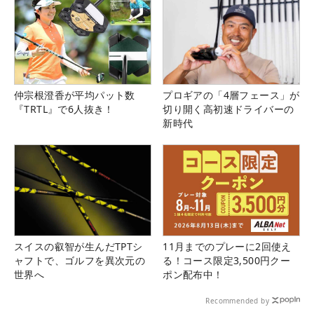
仲宗根澄香が平均パット数
プロギアの「4層フェース」が
『TRTL』で6人抜き！
切り開く高初速ドライバーの
新時代
スイスの叡智が生んだTPTシ
11月までのプレーに2回使え
ャフトで、ゴルフを異次元の
る！コース限定3,500円クー
世界へ
ポン配布中！
Recommended by