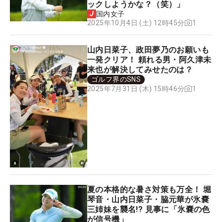
ックしようかな？（笑）」
国内女子
1
2025年10月4日 (土) 12時45分
山内日菜子、政田夢乃のお願いも
一発クリア！ 頼れる男・阿久津未
来也が解決してみせたのは？
ゴルフ界のSNS
1
2025年7月31日 (木) 15時46分
夏の本格的な暑さ対策も万全！ 堀
琴音・山内日菜子・脇元華が氷嚢
三姉妹を襲名!? 見事に「氷嚢の色
が信号機」