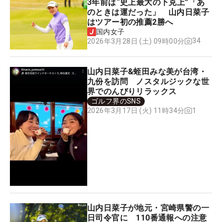
3年前は“史上最大の下克上”「あ
のときは運だった」 山内日菜子
はツアー初の推薦2勝へ
国内女子
34
2026年3月28日 (土) 09時00分
山内日菜子&蛭田みな美が台湾・
九份を訪問 ノスタルジックな世
界でのんびりリラックス
ゴルフ界のSNS
1
2026年3月17日 (火) 11時34分
山内日菜子が地元・宮崎県警の一
日司令官に 110番通報への注意