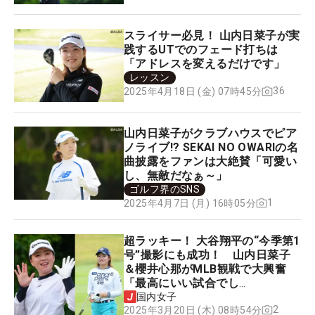
スライサー必見！ 山内日菜子が実
践するUTでのフェード打ちは
「アドレスを変えるだけです」
レッスン
36
2025年4月18日 (金) 07時45分
山内日菜子がクラブハウスでピア
ノライブ!? SEKAI NO OWARIの名
曲披露をファンは大絶賛「可愛い
し、無敵だなぁ～」
ゴルフ界のSNS
1
2025年4月7日 (月) 16時05分
超ラッキー！ 大谷翔平の“今季第1
号”撮影にも成功！ 山内日菜子
＆櫻井心那がMLB観戦で大興奮
「最高にいい試合でし
た！！！！」
国内女子
2
2025年3月20日 (木) 08時54分