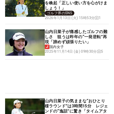
を喚起「正しい使い方を心がけま
しょう！」
ゴルフ界のSNS
1
2026年1月13日 (火) 15時53分
山内日菜子が痛感したゴルフの難
しさ 狙うは昨年の“一発逆転”再
現「諦めず頑張りたい」
国内女子
5
2025年11月14日 (金) 09時30分
山内日菜子の気ままな“おひとり
様ラウンド”は3時間15分 レジェ
ンドの“逸話”に驚き「タイムアタ