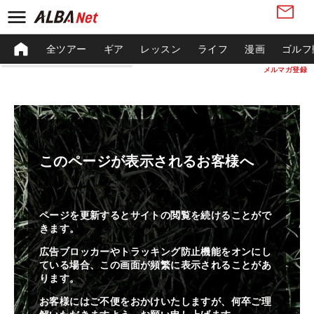
全ツアー
ギア
レッスン
ライフ
漫画
ゴルフ
メルマガ登録
このページが表示されるお客様へ
ページを更新するとサイトの閲覧を続けることがで
きます。
広告ブロッカーやトラッキング防止機能をオンにし
ている場合、この画面が頻繁に表示されることがあ
ります。
お客様にはご不便をおかけいたしますが、何卒ご理