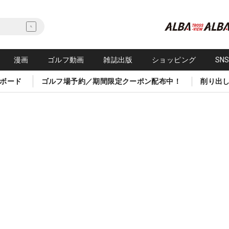
漫画
ゴルフ動画
雑誌出版
ショッピング
SN
ボード
ゴルフ場予約／期間限定クーポン配布中！
削り出