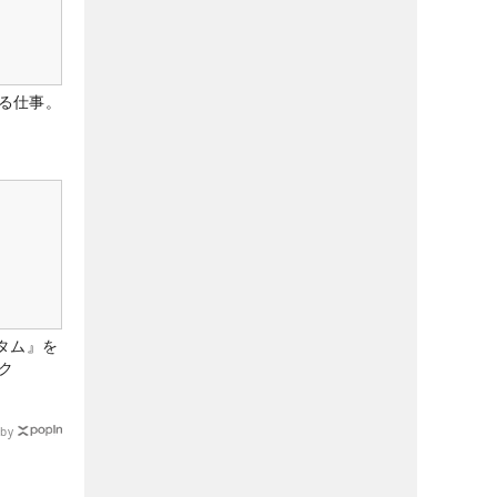
る仕事。
タム』を
ク
by