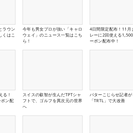
とラウン
今年も男女プロが強い「キャロ
4日間限定配布！11月
しくはこ
ウェイ」のニュース一覧はこち
レーに2回使える1,50
ら！
ーポン配布中！
使える！
スイスの叡智が生んだTPTシャ
パターこじらせ記者が
ーポン配
フトで、ゴルフを異次元の世界
「TRTL」で大改善
へ