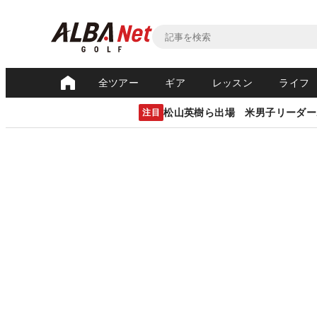
全ツアー
ギア
レッスン
ライフ
松山英樹ら出場 米男子リーダー
注目