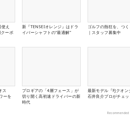
回使え
新『TENSEIオレンジ』はドラ
ゴルフの熱狂を、つく
円クーポ
イバーシャフトの“最適解”
｜スタッフ募集中
オス
プロギアの「4層フェース」が
最新モデル『FJクオン
ワーを
切り開く高初速ドライバーの新
石井良介プロがチェッ
時代
Recommended 