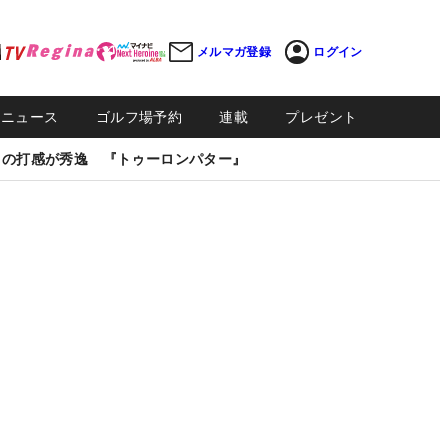
メルマガ登録
ログイン
Sニュース
ゴルフ場予約
連載
プレゼント
しの打感が秀逸 『トゥーロンパター』