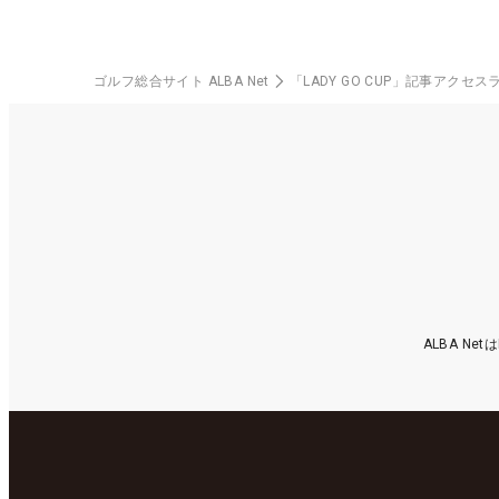
ゴルフ総合サイト ALBA Net
「LADY GO CUP」記事アクセス
ALBA N