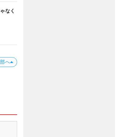
じゃなく
上部へ