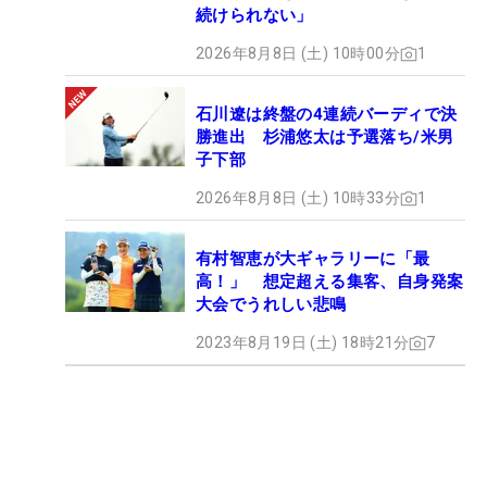
続けられない」
のエピソードもある。
2026年8月8日 (土) 10時00分
1
「距離が衰えないんですよ。むしろ飛んでるくら
い」と本人も話すが、努力なくしてあるものではな
石川遼は終盤の4連続バーディで決
い。「週3くらいはトレーニングしてます。現役の
勝進出 杉浦悠太は予選落ち/米男
子下部
ときよりやってますね。ずっと試合があったので、
そんなにあれやったんですけど、今は重たいものも
2026年8月8日 (土) 10時33分
1
上げてますし」。そしてもう一つ「試合に出てると
きは曲げたくなくて、スイングが小さくなってたん
有村智恵が大ギャラリーに「最
高！」 想定超える集客、自身発案
ですよ。この休養期間で体も改善されて、体の構造
大会でうれしい悲鳴
がこうで、呼吸がこうでってちっちゃいことを考え
ないようになりました」と、思い切りのいいスイン
2023年8月19日 (土) 18時21分
7
グができていることも飛距離アップにつながってい
る。5年ぶりの復帰戦では、森田の飛ばしっぷりに
注目だ。