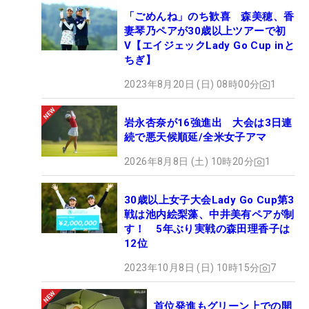
「ごめんね」のち歓喜 森美穂、香
妻琴乃ペアが30歳以上ツアーで初
V【エイジェックLady Go Cup inと
ちぎ】
2023年8月20日 (日) 08時00分
1
■森田理香子
もりた・りかこ 1990年1月8日生まれ。京都府京
岩永杏奈が16強進出 大会は3日連
都市出身。ツアー通算7勝。08年にプロ入りし、10
続で悪天候順延/全米女子アマ
年の「樋口久子IDC大塚家具レディス」でツアー初
2026年8月8日 (土) 10時20分
1
優勝。13年には年間4勝を挙げ、23歳で賞金女王に
輝いた。18年を最後にツアーから撤退し、現在はゴ
30歳以上女子大会Lady Go Cup第3
ルフウェアのプロデュースや、ゴルフ中継の解説な
戦は池内絵梨藻、中井美有ペアが制
どで活躍している。森田がプロデュースしているゴ
す！ 5年ぶり実戦の森田理香子は
ルフウェアのオリジナルブランド『yummy rose』
12位
はネットで販売中。
2023年10月8日 (日) 10時15分
7
首位発進もグリーン上での開