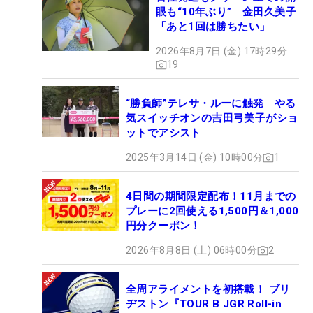
眼も“10年ぶり” 金田久美子
「あと1回は勝ちたい」
2026年8月7日 (金) 17時29分
19
“勝負師”テレサ・ルーに触発 やる
気スイッチオンの吉田弓美子がショ
ットでアシスト
2025年3月14日 (金) 10時00分
1
4日間の期間限定配布！11月までの
プレーに2回使える1,500円＆1,000
円分クーポン！
2026年8月8日 (土) 06時00分
2
全周アライメントを初搭載！ ブリ
ヂストン『TOUR B JGR Roll-in