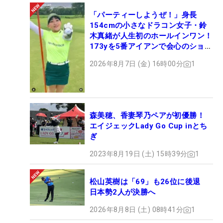
ただ、今はスポンサーさんもゼロの状態で、もちろ
んプロギアさんにはよくしてもらってますけど、誰
「パーティーしようぜ！」身長
154cmの小さなドラコン女子・鈴
にも迷惑をかけず自由にできるっていうのがよく
木真緒が人生初のホールインワン！
て。自分のためじゃなくて、自分の周りの人のため
173yを5番アイアンで会心のショッ
に頑張ろうって思ってます。私を応援してくれる人
ト
2026年8月7日 (金) 16時00分
1
が少なからずいてくれはるから、その人たちにいい
姿を見せられたらなと」。
■QT受験、ツアー復帰も選択肢に
森美穂、香妻琴乃ペアが初優勝！
エイジェックLady Go Cup inとち
「優勝しているので推薦もいただけて、自分が今ま
ぎ
で優勝してきたご褒美やと思うから、それは有効的
2023年8月19日 (土) 15時39分
1
に使いたい。昔はレギュラーツアーだけで、正直、
（下部の）ステップ・アップ・ツアーには出たくな
松山英樹は「69」も26位に後退
いと思っていましたけど、QTとかステップ・アッ
日本勢2人が決勝へ
プ・ツアー、それ以外にも『LADY GO CUP』みたい
2026年8月8日 (土) 08時41分
1
な非公認の大会もあるので、いろいろチャレンジし