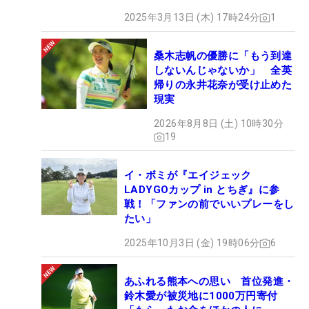
2025年3月13日 (木) 17時24分
1
1
/
4
桑木志帆の優勝に「もう到達
インタビューに応じる森田理香子 （撮影：福田文平）
しないんじゃないか」 全英
帰りの永井花奈が受け止めた
現実
2026年8月8日 (土) 10時30分
19
イ・ボミが『エイジェック
■ダブルス戦には同級生の宮里美香と出場！
LADYGOカップ in とちぎ』に参
戦！「ファンの前でいいプレーをし
たい」
「同級生の（宮里）美香ちゃんとペアで出ます。
『出ようよ！』と以前から話していたんですけど、
2025年10月3日 (金) 19時06分
6
8月はちょうど仕事が入っていて出れなくて。10月
ならって話したら、美香ちゃんが『旦那さんが子ど
あふれる熊本への思い 首位発進・
も見てくれるなら行ける！』となって、旦那さんか
鈴木愛が被災地に1000万円寄付