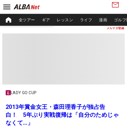
全ツアー
ギア
レッスン
ライフ
漫画
ゴルフ
メルマガ登録
LADY GO CUP
2013年賞金女王・森田理香子が独占告
白！ 5年ぶり実戦復帰は「自分のためじゃ
なくて…」