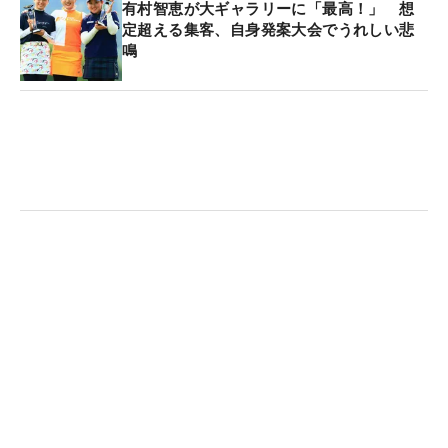
有村智恵が大ギャラリーに「最高！」 想
定超える集客、自身発案大会でうれしい悲
鳴
マイナビ ネクストヒロインゴルフツアーで解説を務める森田理香子 （撮
影：福田文平）
■“応援してくれる人のため”に試合への出場を決意
「休養期間を5年ほどいただいて、ゴルフと向き合
う時間になりました。今は、すごく楽しくゴルフが
できているし、いろいろな人から『またゴルフをす
る姿を見たい』といわれるので、そろそろやっても