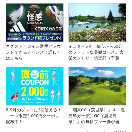
ネクストヒロイン選手とラウ
インター5分、都心から60分
ンドできるチャンス！詳しく
のフラットな美観コース。大
はこちら！
栄カントリー俱楽部（千葉
県）
8-9月のプレーに2回使える！
「潮来CC（茨城県）」＆「鹿
コース限定2,000円クーポン
児島ガーデンGC（鹿児島
配布中！
県）」の無料プレー券が当た
る！！