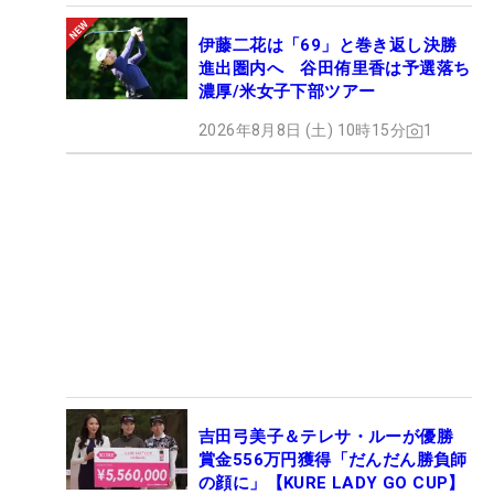
なかいなくて、それに慣れちゃってたんです。でも
伊藤二花は「69」と巻き返し決勝
『これやこれや』って、上手い人と回って、感覚が
進出圏内へ 谷田侑里香は予選落ち
戻り始めてる。それでもまだ、一緒にゴルフする人
濃厚/米女子下部ツアー
を見て、自分もこうやってたんやなって振り返っ
2026年8月8日 (土) 10時15分
1
て、取り戻す時間も必要やから、今年のQTは出ませ
ん。ただ、来年以降、選択肢にはあります」と、明
かしてくれた。
吉田弓美子＆テレサ・ルーが優勝
賞金556万円獲得「だんだん勝負師
の顔に」【KURE LADY GO CUP】