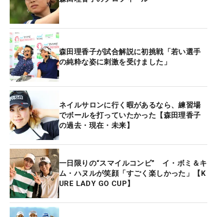
なって思うけど、私は当時頭がいっぱいになってし
まって、ゴルフを絶対嫌いになると思ったから休ん
だんです。休んでそのままフェードアウトもありま
すけど、休んだ間にいろんな人との出会いがあっ
森田理香子が試合解説に初挑戦「若い選手
て、考えることもあって、もう1回、どんな形であ
の純粋な姿に刺激を受けました」
れゴルフに携わっていけたらいいなって思いまし
た」と、森田は切り出す。
ネイルサロンに行く暇があるなら、練習場
「ゴルフしかないんでね。他の仕事できひんし」
でボールを打っていたかった【森田理香子
の過去・現在・未来】
と、休養期間中は国内女子ツアーやステップ・アッ
プ・ツアー、ネクストヒロインツアーなどで解説を
務めたり、自身でプロデュースするゴルフアパレル
一日限りの“スマイルコンビ” イ・ボミ＆キ
に携わったりと、ゴルフ業界に身を置き続けた。そ
ム・ハヌルが笑顔「すごく楽しかった」【K
んななか、どうして出場を決意したのか。
URE LADY GO CUP】