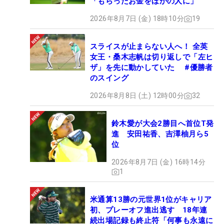
「もらったお金をほかの人に」
らOKが出ました」
2026年8月7日 (金) 18時10分
19
続けて、「ただ、ちょっと迷惑かけるやろなって。
美香ちゃんトレーニングもしてるし、産後すぐ3ア
スライスが止まらない人へ！ 全英
ンダーで回ってましたよ（笑）。みんなで『おかし
女王・桑木志帆は切り返しで「左ヒ
ザ」を先に動かしていた #優勝者
いでしょ……』って話してました」と、宮里の足を引
のスイング
っ張るかもしれないことを不安に感じつつも、「私
2026年8月8日 (土) 12時00分
32
もうまいっす」と自信満々な表情も見せる。
鈴木愛が大会2勝目へ首位T発
ゴルフの状態としては「80打つときもあるし、アン
進 安田祐香、吉澤柚月ら5
ダー出るときもあるし、まだ波がありますね」と森
位
田。続けて「狭いところは苦手です。ちょうど飛ぶ
2026年8月7日 (金) 16時14分
距離が狭いことが多くて」と飛ばし屋ならではの悩
1
みもあるようだ。「（大宝塚GC）西宮の9番で、グ
リーン奥の池に入れちゃいました」と、ネクストヒ
米通算13勝の元世界1位がキャリア
ロインツアー第8戦の視察ラウンドの際、280ヤード
初、プレーオフ進出逃す 18年連
以上先のグリーン右奥にある池に入れたという驚き
続出場記録も終止符「何事も永遠に