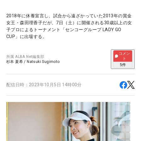
2018年に休養宣言し、試合から遠ざかっていた2013年の賞金
女王・森田理香子だが、7日（土）に開催される30歳以上の女
子プロによるトーナメント「センコーグループ LADY GO
CUP」に出場する。
コメン
所属
ALBA Net編集部
ト
杉本 夏希
/
Natsuki Sugimoto
5
件
配信日時：
2023年10月5日 14時00分