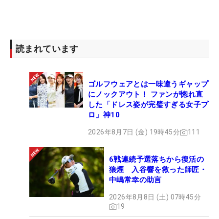
いいかなと。応援してくれはる人がいるので、生存
報告じゃないですけど、元気だよ！と伝えられる場
にできればなって」と笑顔で話す。
読まれています
いつ頃から復帰を考え始めたか問うと「本当に最近
ですね」と返ってきた。「アプローチが嫌で休んだ
ゴルフウェアとは一味違うギャップ
んですけど、考え方やなって思うようになって。克
にノックアウト！ ファンが惚れ直
服したいと思ってやっていたけど、今は『なってし
した「ドレス姿が完璧すぎる女子プ
まったものは仕方ないから、考えすぎないようにし
ロ」神10
よう』と考えが変わってきたし、同じような悩みを
2026年8月7日 (金) 19時45分
111
抱えるいろんな人の話を聞いて、ちっちゃいことで
悩まんでもいいよなって」と現状を受け入れたこと
6戦連続予選落ちから復活の
で、気持ちが変化した。
狼煙 入谷響を救った師匠・
中嶋常幸の助言
さらに、試合に出る意味についても言及する。「試
2026年8月8日 (土) 07時45分
19
合に出てるときは『勝たないと』と思ってました。