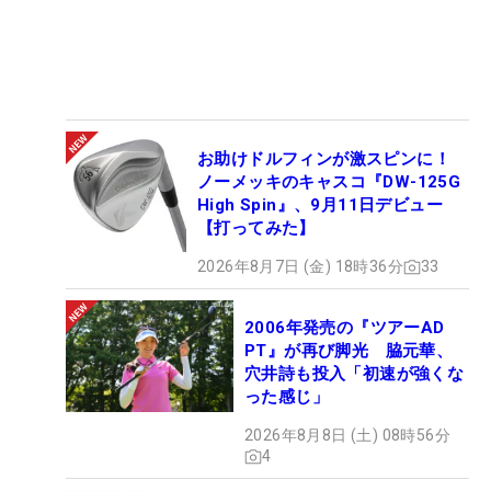
■今大会は“優勝”よりも同級生とのラウンドを楽しむ
「流石に優勝までは……どうなるか想像つかないです
ね。まずは美香ちゃんに会うことが楽しみです。ご
飯はこの前食べたけど…いつやったかな？ってくら
い前なので。ゴルフは美香ちゃんが結婚する前に行
お助けドルフィンが激スピンに！
ノーメッキのキャスコ『DW-125G
った以来ですし」と、切磋琢磨してきた仲間との食
High Spin』、9月11日デビュー
事やラウンドを心待ちにする。久しぶりの試合の
【打ってみた】
場。森田がどんなプレーを見せるのか期待がかか
2026年8月7日 (金) 18時36分
33
る。
2006年発売の『ツアーAD
PT』が再び脚光 脇元華、
穴井詩も投入「初速が強くな
った感じ」
2026年8月8日 (土) 08時56分
4