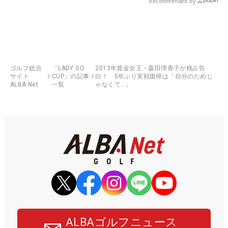
Recommended by
ゴルフ総合
「LADY GO
2013年賞金女王・森田理香子が独占告
サイト
CUP」の記事
白！ 5年ぶり実戦復帰は「自分のためじ
ALBA Net
一覧
ゃなくて…」
ALBAゴルフニュース