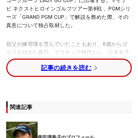
コーグループ LADY GO CUP」に出場する。マイナ
ビ ネクストヒロインゴルフツアー第8戦 、PGMシリ
ーズ「GRAND PGM CUP」で解説を務めた際、その
真意について独占取材した。
祖父が練習場を営んでいたこともあり、8歳からゴ
ルフを始めた森田。アマチュア時代から「日本女子
オープン」でローアマに輝くなど活躍し、08年にプ
記事の続きを読む
ロ入り。10年の「樋口久子IDC大塚家具レディス」
でツアー初優勝を挙げ、13年には横峯さくらに僅差
で競り勝って賞金女王に輝いた。しかし、その後は
調子を落とし、18年に休養宣言した。
関連記事
■休養期間で見えたもの
「休むのも大事やと思いました。久美ちゃん（金田
久美子）が11年ぶりに勝って、ずーっと出てすごい
森田理香子のプロフィール