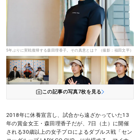
5年ぶりに実戦復帰する森田理香子。その真意とは？ （撮影：福田文平）
この記事の写真
7
枚を見る
2018年に休養宣言し、試合から遠ざかっていた13
年の賞金女王・森田理香子だが、7日（土）に開催
される30歳以上の女子プロによるダブルス戦「セン