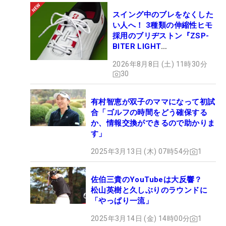
たいですね。見ていて面白いし、1日大会でも出た
スイング中のブレをなくした
いなって思っていて、『ツアーだけに出たい！』と
い人へ！ 3種類の伸縮性ヒモ
いうわけではないんです」とツアー復帰を示唆しつ
採用のブリヂストン『ZSP-
BITER LIGHT
つ、いろいろな挑戦を考えている。
MAGICLACE』、8月8日デビ
2026年8月8日 (土) 11時30分
ュー
30
「いまの仕事をしながら、試合に出るっていうのが
理想ですね。そういう考え方もあるんや、こんな選
手もいるんや！という感じで見てもらえたらなと思
有村智恵が双子のママになって初試
合「ゴルフの時間をどう確保する
います」。これまでの誰かとは違う、森田だけの新
か、情報交換ができるので助かりま
たな道を切り開いていくことになる。
す」
2025年3月13日 (木) 07時54分
1
ただ、ツアーへの挑戦はまだ先になりそうだ。「芝
から打つ練習をあまりしてなくて、マットでずっと
佐伯三貴のYouTubeは大反響？
やっていたから試合感が失われていました。でも最
松山英樹と久しぶりのラウンドに
近、プロと一緒に回ることが増えて、みんな普通に
「やっぱり一流」
アンダーで回ってくる、簡単に。今までお客さんと
2025年3月14日 (金) 14時00分
1
回っていたから、アンダーパーを出せる人ってなか