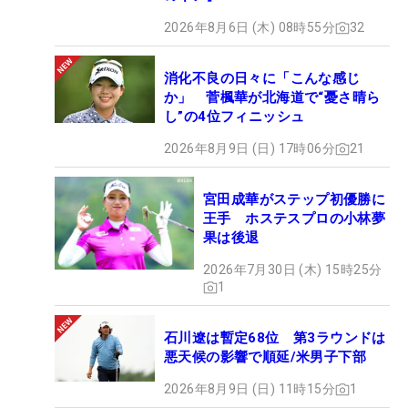
2026年8月6日 (木) 08時55分
32
消化不良の日々に「こんな感じ
か」 菅楓華が北海道で“憂さ晴ら
し”の4位フィニッシュ
2026年8月9日 (日) 17時06分
21
宮田成華がステップ初優勝に
王手 ホステスプロの小林夢
果は後退
2026年7月30日 (木) 15時25分
1
石川遼は暫定68位 第3ラウンドは
悪天候の影響で順延/米男子下部
2026年8月9日 (日) 11時15分
1