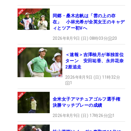
同郷・桑木志帆は「雲の上の存
在」 小林光希が全英女王のキャデ
ィとツアー初Vへ
2026年8月9日 (日) 08時03分
20
＜速報＞吉澤柚月が単独首位
ターン 安田祐香、永井花奈
2差追走
2026年8月9日 (日) 11時32分
1
全米女子アマチュアゴルフ選手権
決勝マッチプレーの成績
2026年8月9日 (日) 17時26分
1