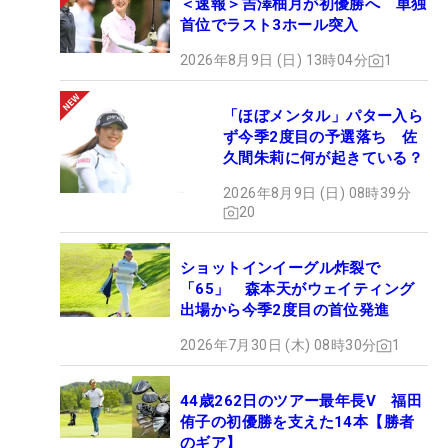
＜速報＞吉澤柚月が初優勝へ 単独
首位でラスト3ホール突入
2026年8月9日 (日) 13時04分
1
「ほぼメンタル」パター入ら
ず今季2度目の予選落ち 佐
久間朱莉に何が起きている？
2026年8月9日 (日) 08時39分
20
ショットインイーグル炸裂で
「65」 森本天がウェイティング
出場から今季2度目の首位発進
2026年7月30日 (木) 08時30分
1
44歳262日のツアー最年長V 福田
侑子の初優勝を支えた14本【勝者
のギア】