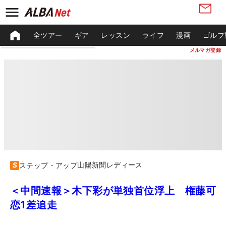
全ツアー
ギア
レッスン
ライフ
漫画
ゴルフ
メルマガ登録
山陽新聞レディース
ステップ・アップ
＜中間速報＞木下彩が単独首位浮上 権藤可
恋1差追走