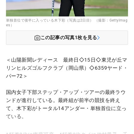
単独首位で後半に入っている木下彩（写真は2日目） （撮影：GettyImag
es）
この記事の写真
1
枚を見る
＜山陽新聞レディース 最終日◇15日◇東児が丘マ
リンヒルズゴルフクラブ（岡山県）◇6359ヤード・
パー72＞
国内女子下部ステップ・アップ・ツアーの最終ラウ
ンドが進行している。最終組が前半の競技を終え
て、木下彩がトータル14アンダー・単独首位に立っ
ている。