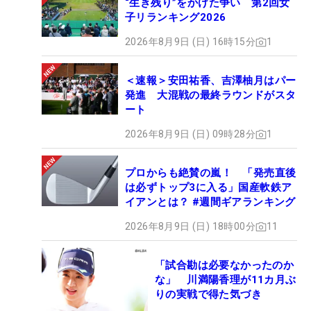
“生き残り”をかけた争い 第2回女
子リランキング2026
2026年8月9日 (日) 16時15分
1
＜速報＞安田祐香、吉澤柚月はパー
発進 大混戦の最終ラウンドがスタ
ート
2026年8月9日 (日) 09時28分
1
プロからも絶賛の嵐！ 「発売直後
は必ずトップ3に入る」国産軟鉄ア
イアンとは？ #週間ギアランキング
2026年8月9日 (日) 18時00分
11
「試合勘は必要なかったのか
な」 川満陽香理が11カ月ぶ
りの実戦で得た気づき