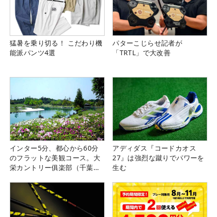
猛暑を乗り切る！ こだわり機
パターこじらせ記者が
能派パンツ4選
「TRTL」で大改善
インター5分、都心から60分
アディダス『コードカオス
のフラットな美観コース。大
27』は強烈な蹴りでパワーを
栄カントリー俱楽部（千葉
生む
県）