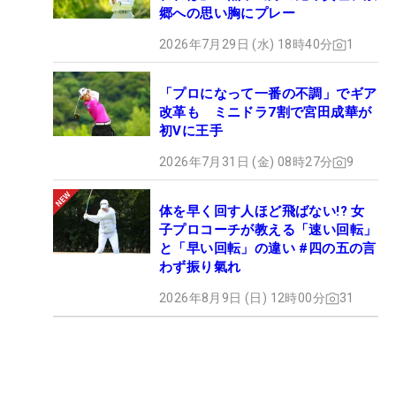
郷への思い胸にプレー
2026年7月29日 (水) 18時40分
1
「プロになって一番の不調」でギア
改革も ミニドラ7割で宮田成華が
初Vに王手
2026年7月31日 (金) 08時27分
9
体を早く回す人ほど飛ばない!? 女
子プロコーチが教える「速い回転」
と「早い回転」の違い #四の五の言
わず振り氣れ
2026年8月9日 (日) 12時00分
31