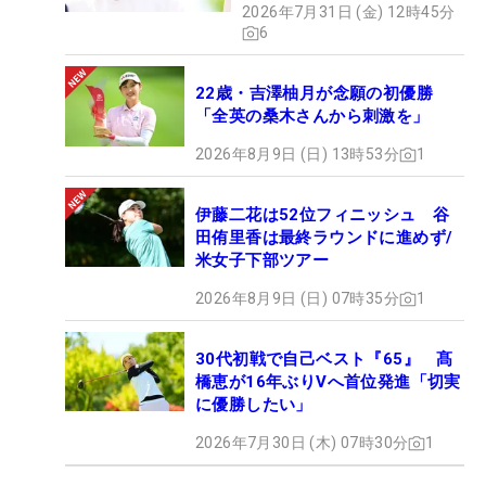
2026年7月31日 (金) 12時45分
6
22歳・吉澤柚月が念願の初優勝
「全英の桑木さんから刺激を」
2026年8月9日 (日) 13時53分
1
伊藤二花は52位フィニッシュ 谷
田侑里香は最終ラウンドに進めず/
米女子下部ツアー
2026年8月9日 (日) 07時35分
1
30代初戦で自己ベスト『65』 髙
橋恵が16年ぶりVへ首位発進「切実
に優勝したい」
2026年7月30日 (木) 07時30分
1