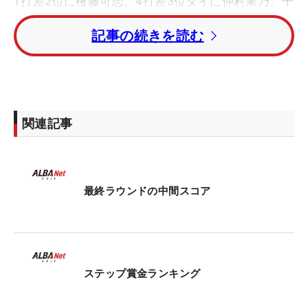
1打差2位に権藤可恋。4打差3位タイに仲村果乃、千
葉華、ルーキーの稲垣那奈子が続いている。
記事の続きを読む
賞金ランキング1位の永嶋花音はトータル1アンダ
ー・52位タイ。昨年覇者の酒井美紀はトータルイー
ブンパー・60位タイにつけている。
関連記事
最終ラウンドの中間スコア
ステップ賞金ランキング