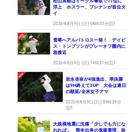
松山英樹はイーグル奪取で11位に
浮上 ホスラー、ブレナンが首位タ
イ
2026年8月9日 (日) 08時53分
1
雪辱へアルバトロス一発！ デイビ
ス・トンプソンがプレーオフ圏内に
急接近
2026年8月9日 (日) 14時31分
1
岩永杏奈が4強進出、準決勝
は9H終えて3UP 大会は連日
の順延/全米女子アマ
2026年8月9日 (日) 09時39分
1
大規模地震に沈痛「少しでも力にな
れれば」 熊本出身の鬼塚貴理、故