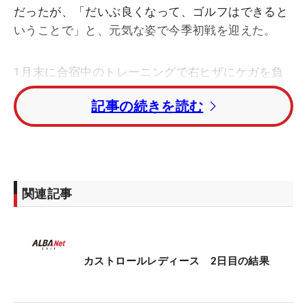
だったが、「だいぶ良くなって、ゴルフはできると
いうことで」と、元気な姿で今季初戦を迎えた。
1月末に合宿中のトレーニングで右ヒザにケガを負
った。腫れや違和感が続き、診察をしたところ前十
記事の続きを読む
字靭帯損傷と診断。そして「先生もゴルフでこのケ
ガは前例がなかったようで、いつ復帰できるか分か
らないけど半年はかかるだろうと言われました」と
いうが、経過も順調だった。およそ5カ月後の今大
会でツアー出場が叶い、「だいぶ早い復帰で、自分
関連記事
の回復力にびっくりです」と快調をアピールする。
昨年11月以来の実戦がこの猛暑となれば、体力的に
も少しの心配があったのも本音だが、「カートに乗
カストロールレディース 2日目の結果
れるというルールも出たのでそれも助かりまし
た」。熱中症対策のひとつとして行われている『全