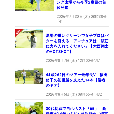
ング出場から今季2度目の首
位発進
2026年7月30日 (木) 08時30分
1
夏場の重いグリーンで女子プロはパ
ターを替える アマチュアは「腹筋
に力を入れてください」【大西翔太
のHOTSHOT】
2026年8月7日 (金) 12時00分
7
44歳262日のツアー最年長V 福田
侑子の初優勝を支えた14本【勝者
のギア】
2026年8月6日 (木) 08時55分
32
30代初戦で自己ベスト『65』 髙
橋恵が16年ぶりVへ首位発進「切実