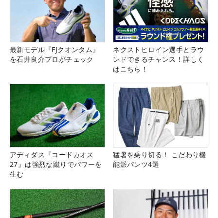
最新モデル『FJクオンタム』
ネクストヒロイン選手とラウ
を石井良介プロがチェック
ンドできるチャンス！詳しく
はこちら！
アディダス『コードカオス
猛暑を乗り切る！ こだわり機
27』は強烈な蹴りでパワーを
能派パンツ4選
生む