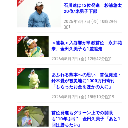
石川遼は12位発進 杉浦悠太
20位/米男子下部
2026年8月7日 (金) 10時29分
1
＜速報＞入谷響が単独首位 永井花
奈、金田久美子ら1差追走
2026年8月7日 (金) 12時42分
1
あふれる熊本への思い 首位発進・
鈴木愛が被災地に1000万円寄付
「もらったお金をほかの人に」
2026年8月7日 (金) 18時10分
19
首位発進もグリーン上での開眼
も“10年ぶり” 金田久美子「あと1
回は勝ちたい」