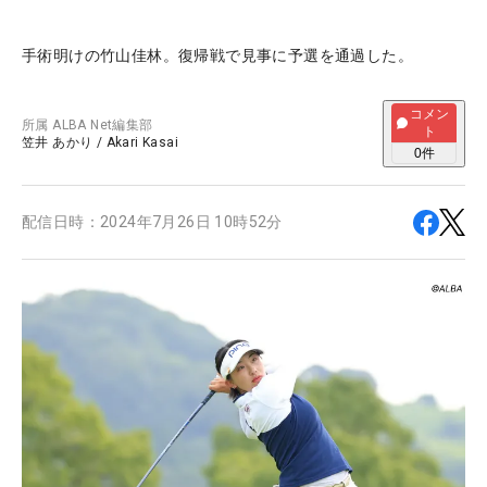
手術明けの竹山佳林。復帰戦で見事に予選を通過した。
コメン
所属
ALBA Net編集部
ト
笠井 あかり
/
Akari Kasai
0
件
配信日時：
2024年7月26日 10時52分