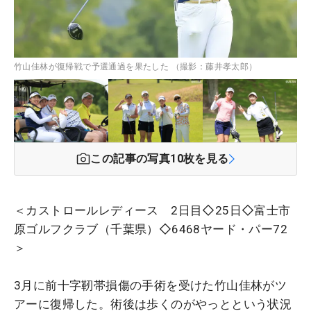
竹山佳林が復帰戦で予選通過を果たした （撮影：藤井孝太郎）
この記事の写真
10
枚を見る
＜カストロールレディース 2日目◇25日◇富士市
原ゴルフクラブ（千葉県）◇6468ヤード・パー72
＞
3月に前十字靭帯損傷の手術を受けた竹山佳林がツ
アーに復帰した。術後は歩くのがやっとという状況