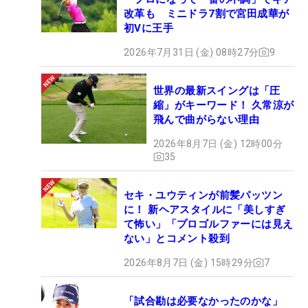
改革も ミニドラ7割で宮田成華が
初Vに王手
2026年7月31日 (金) 08時27分
9
世界の最新スイングは「圧
縮」がキーワード！ 久常涼が
飛んで曲がらない理由
2026年8月7日 (金) 12時00分
35
セキ・ユウティンが前髪パッツン
に！ 新ヘアスタイルに「美しすぎ
て怖い」「プロゴルファーには見え
ない」とコメント殺到
2026年8月7日 (金) 15時29分
7
「試合勘は必要なかったのかな」