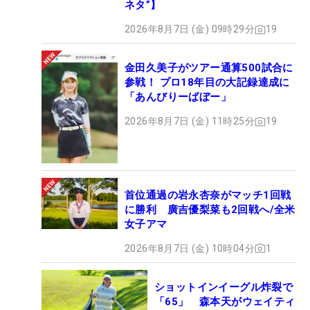
ネタ”】
2026年8月7日 (金) 09時29分
19
金田久美子がツアー通算500試合に
参戦！ プロ18年目の大記録達成に
「あんびりーばぼー」
2026年8月7日 (金) 11時25分
19
首位通過の岩永杏奈がマッチ1回戦
に勝利 廣吉優梨菜も2回戦へ/全米
女子アマ
2026年8月7日 (金) 10時04分
1
ショットインイーグル炸裂で
「65」 森本天がウェイティ