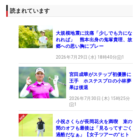
読まれています
大規模地震に沈痛「少しでも力にな
れれば」 熊本出身の鬼塚貴理、故
郷への思い胸にプレー
2026年7月29日 (水) 18時40分
1
宮田成華がステップ初優勝に
王手 ホステスプロの小林夢
果は後退
2026年7月30日 (木) 15時25分
1
小祝さくらが長岡花火を満喫 束の
間のオフも最後は「見るってすごく
過酷だなぁ」【女子ツアーの“ヒト