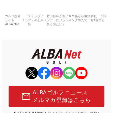
ゴルフ総合
「ステップア
竹山佳林が右ヒザ手術から復帰初戦 下部
サイト
ップ」の記事
ツアーにリランキング導入で「1試合でも
ALBA Net
一覧
多く出たい」
ALBAゴルフニュース
メルマガ登録はこちら