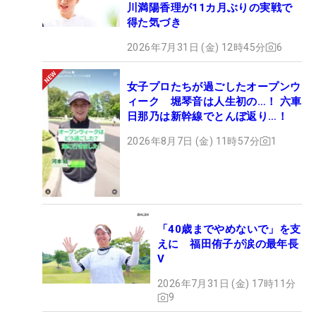
川満陽香理が11カ月ぶりの実戦で
得た気づき
2026年7月31日 (金) 12時45分
6
女子プロたちが過ごしたオープンウ
ィーク 堀琴音は人生初の…！ 六車
日那乃は新幹線でとんぼ返り…！
2026年8月7日 (金) 11時57分
1
「40歳までやめないで」を支
えに 福田侑子が涙の最年長
V
2026年7月31日 (金) 17時11分
9