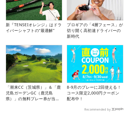
新『TENSEIオレンジ』はドラ
プロギアの「4層フェース」が
イバーシャフトの“最適解”
切り開く高初速ドライバーの
新時代
「潮来CC（茨城県）」＆「鹿
8-9月のプレーに2回使える！
児島ガーデンGC（鹿児島
コース限定2,000円クーポン
県）」の無料プレー券が当た
配布中！
る！！
Recommended by