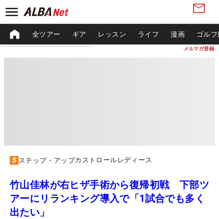
全ツアー
ギア
レッスン
ライフ
漫画
ゴルフ
メルマガ登録
カストロールレディース
ステップ・アップ
竹山佳林が右ヒザ手術から復帰初戦 下部ツ
アーにリランキング導入で「1試合でも多く
出たい」