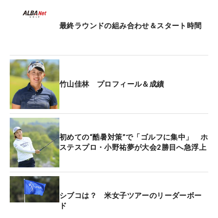
ホールでカート乗車可能』という追加ルールにも救
われ、笑顔もこぼれる。
最終ラウンドの組み合わせ＆スタート時間
公傷の保障制度の利用も考えていたが、対象はシー
ド選手のみのため、竹山は適用ならず。今季の出場
資格はQTランク131位で、下部のステップ・アッ
プ・ツアーが主戦場。そして今季からステップでも
竹山佳林 プロフィール＆成績
賞金ランキングによるリランキング（出場優先順位
の見直し）が実施されることから、「1試合でも多
く試合に出たい」という焦る思いもあった。予定か
ら1カ月前倒しで復帰できたことについても、「本
初めての“酷暑対策”で「ゴルフに集中」 ホ
ステスプロ・小野祐夢が大会2勝目へ急浮上
当によかった」と胸をなでおろす。
「ギャラリーさんがいないですけど、最初の方は緊
張しましたね。試合はとっても楽しいです」と初日
シブコは？ 米女子ツアーのリーダーボー
は1オーバー。2日目は「70」をマークし、トータル
ド
1アンダー・35位タイで予選を通過した。「復帰戦