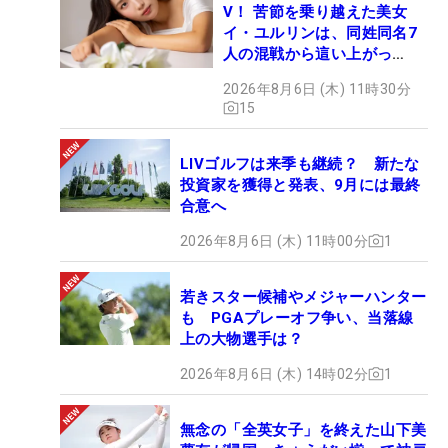
V！ 苦節を乗り越えた美女
イ・ユルリンは、同姓同名7
人の混戦から這い上がっ
た“新星ヒロイン”
2026年8月6日 (木) 11時30分
15
LIVゴルフは来季も継続？ 新たな
投資家を獲得と発表、9月には最終
合意へ
2026年8月6日 (木) 11時00分
1
若きスター候補やメジャーハンター
も PGAプレーオフ争い、当落線
上の大物選手は？
2026年8月6日 (木) 14時02分
1
無念の「全英女子」を終えた山下美