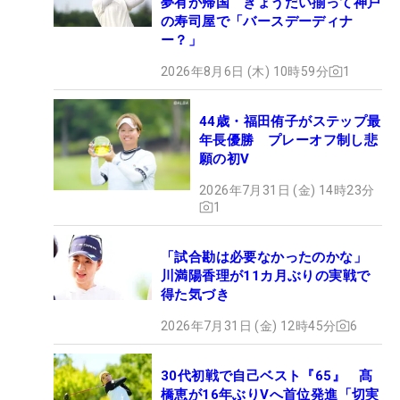
夢有が帰国 きょうだい揃って神戸
の寿司屋で「バースデーディナ
ー？」
2026年8月6日 (木) 10時59分
1
44歳・福田侑子がステップ最
年長優勝 プレーオフ制し悲
願の初V
2026年7月31日 (金) 14時23分
1
「試合勘は必要なかったのかな」
川満陽香理が11カ月ぶりの実戦で
得た気づき
2026年7月31日 (金) 12時45分
6
30代初戦で自己ベスト『65』 髙
橋恵が16年ぶりVへ首位発進「切実