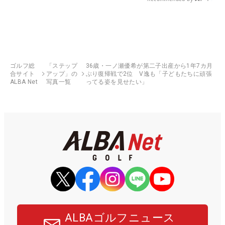
ゴルフ総
「ステップ
36歳・一ノ瀬優希が第二子出産から1年7カ月
合サイト
アップ」の
ぶり復帰戦で2位 V逸も「子どもたちに頑張
ALBA Net
写真一覧
ってる姿を見せたい」
ALBAゴルフニュース