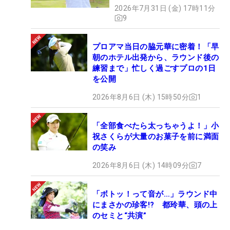
2026年7月31日 (金) 17時11分
9
プロアマ当日の脇元華に密着！「早
朝のホテル出発から、ラウンド後の
練習まで」忙しく過ごすプロの1日
を公開
2026年8月6日 (木) 15時50分
1
「全部食べたら太っちゃうよ！」小
祝さくらが大量のお菓子を前に満面
の笑み
2026年8月6日 (木) 14時09分
7
「ボトッ！って音が…」ラウンド中
にまさかの珍客!? 都玲華、頭の上
のセミと“共演”