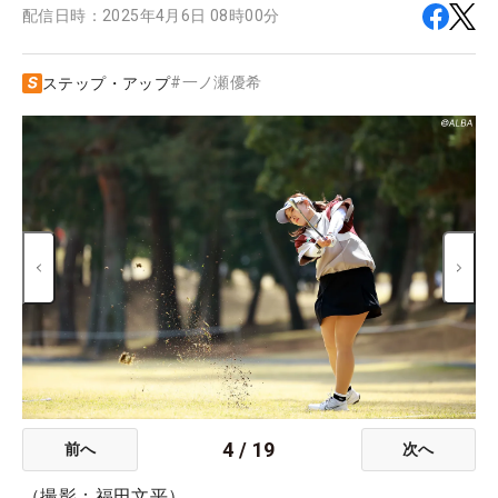
配信日時：
2025年4月6日 08時00分
#
一ノ瀬優希
ステップ・アップ
4
/
19
前へ
次へ
（撮影：福田文平）