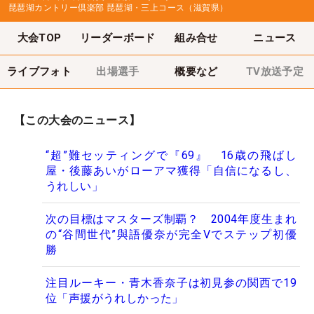
琵琶湖カントリー倶楽部 琵琶湖・三上コース（滋賀県）
大会TOP
リーダーボード
組み合せ
ニュース
ライブフォト
出場選手
概要など
TV放送予定
【この大会のニュース】
“超”難セッティングで『69』 16歳の飛ばし
屋・後藤あいがローアマ獲得「自信になるし、
うれしい」
次の目標はマスターズ制覇？ 2004年度生まれ
の“谷間世代”與語優奈が完全Vでステップ初優
勝
注目ルーキー・青木香奈子は初見参の関西で19
位「声援がうれしかった」