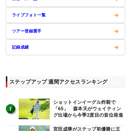
→
ライブフォト一覧
→
ツアー登録選手
→
記録成績
ステップアップ 週間アクセスランキング
ショットインイーグル炸裂で
1
「65」 森本天がウェイティン
グ出場から今季2度目の首位発進
宮田成華がステップ初優勝に王