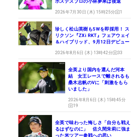
ホステスプロの小林夢果は後退
2026年7月30日 (木) 15時25分
1
珍しく松山英樹も5Wを即採用！ ス
リクソン『ZXi RKT』フェアウェイ
＆ハイブリッド、9月12日デビュー
2026年8月6日 (木) 13時42分
33
全英より国内を選んだ河本
結 女王レースで離されるも
桑木志帆のVに「刺激をもら
いました」
2026年8月6日 (木) 15時45分
19
全英で味わった悔しさ「自分も戦え
るはずなのに」 佐久間朱莉に強ま
った米ツアー参戦への思い