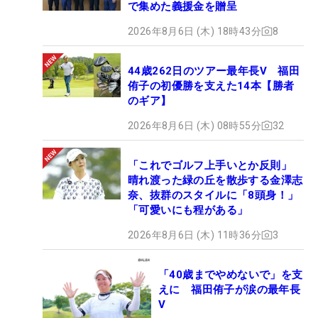
で集めた義援金を贈呈
2026年8月6日 (木) 18時43分
8
44歳262日のツアー最年長V 福田
侑子の初優勝を支えた14本【勝者
のギア】
2026年8月6日 (木) 08時55分
32
「これでゴルフ上手いとか反則」
晴れ渡った緑の丘を散歩する金澤志
奈、抜群のスタイルに「8頭身！」
「可愛いにも程がある」
2026年8月6日 (木) 11時36分
3
「40歳までやめないで」を支
えに 福田侑子が涙の最年長
V