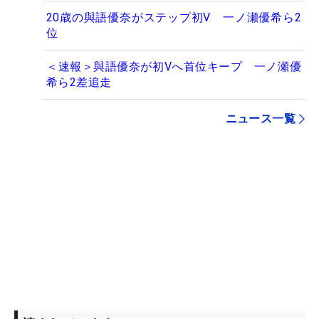
20歳の與語優奈がステップ初V 一ノ瀬優希ら2
位
＜速報＞與語優奈が初Vへ首位キープ 一ノ瀬優
希ら2差追走
ニュース一覧