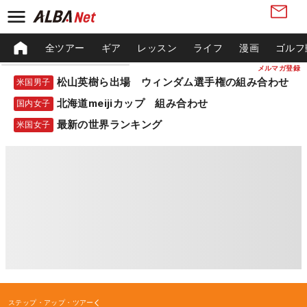
全ツアー
ギア
レッスン
ライフ
漫画
ゴルフ
メルマガ登録
松山英樹ら出場 ウィンダム選手権の組み合わせ
米国男子
北海道meijiカップ 組み合わせ
国内女子
最新の世界ランキング
米国女子
ステップ・アップ・ツアー