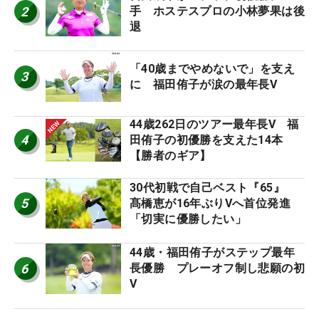
2
手 ホステスプロの小林夢果は後
退
「40歳までやめないで」を支え
3
に 福田侑子が涙の最年長V
44歳262日のツアー最年長V 福
4
田侑子の初優勝を支えた14本
【勝者のギア】
30代初戦で自己ベスト『65』
5
髙橋恵が16年ぶりVへ首位発進
「切実に優勝したい」
44歳・福田侑子がステップ最年
6
長優勝 プレーオフ制し悲願の初
V