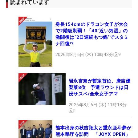
読まれています
身長154cmのドラコン女子が大会
で2階級制覇！「40°近い気温」の
激闘後は“2日連続もつ鍋”でスタミ
ナ回復!?
2026年8月6日 (木) 10時43分
9
岩永杏奈が暫定首位、廣吉優
梨菜8位 予選ラウンドは日
没サスペ/全米女子アマ
2026年8月6日 (木) 11時18分
1
熊本出身の秋吉翔太と重永亜斗夢が
熊本県庁を訪問 「JOYX OPEN」