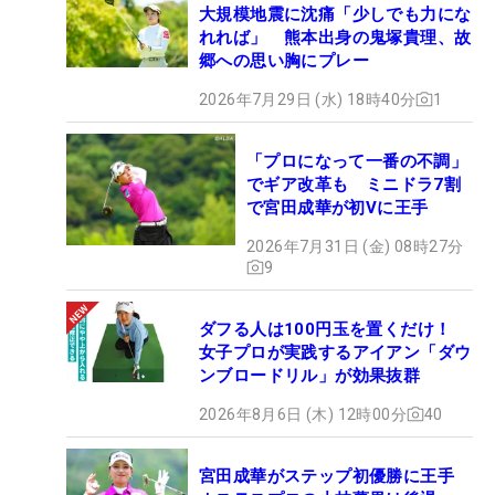
大規模地震に沈痛「少しでも力にな
れれば」 熊本出身の鬼塚貴理、故
郷への思い胸にプレー
2026年7月29日 (水) 18時40分
1
「プロになって一番の不調」
でギア改革も ミニドラ7割
で宮田成華が初Vに王手
2026年7月31日 (金) 08時27分
9
ダフる人は100円玉を置くだけ！
女子プロが実践するアイアン「ダウ
ンブロードリル」が効果抜群
2026年8月6日 (木) 12時00分
40
宮田成華がステップ初優勝に王手