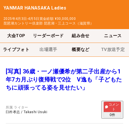
YANMAR HANASAKA Ladies
2025年4月3日-4月5日
賞金総額
¥30,000,000
琵琶湖カントリー倶楽部 琵琶湖・三上コース（滋賀県）
大会TOP
リーダーボード
組み合せ
ニュース
ライブフォト
出場選手
概要など
TV放送予定
[写真] 36歳・一ノ瀬優希が第二子出産から1
年7カ月ぶり復帰戦で2位 V逸も「子どもた
ちに頑張ってる姿を見せたい」
コメン
所属
ライター
ト
臼杵孝志
/
Takashi Usuki
0
件