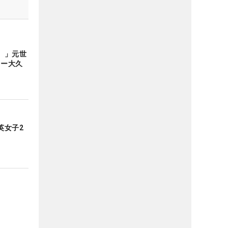
）」元世
キー大久
英女子2