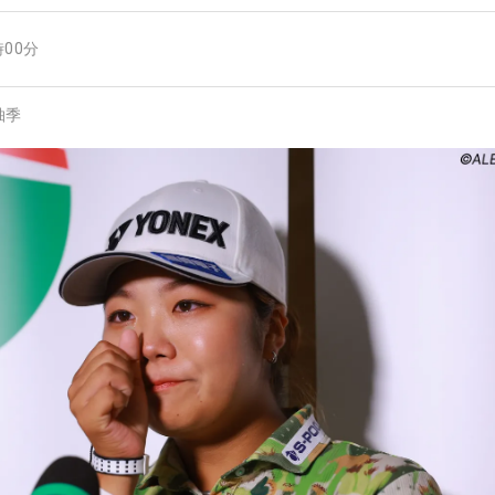
時00分
柚季