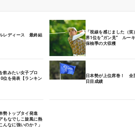
「視線を感じました（笑
ルレディース 最終結
界1位を“ガン見” ルー
保柚季の大収穫
を飲みたい女子プロ
日本勢が上位席巻！ 全
～10位を発表【ランキン
日目成績
日本勢トップタイ発進
アもなでしこ旋風に熱
こんなに強いのか？」