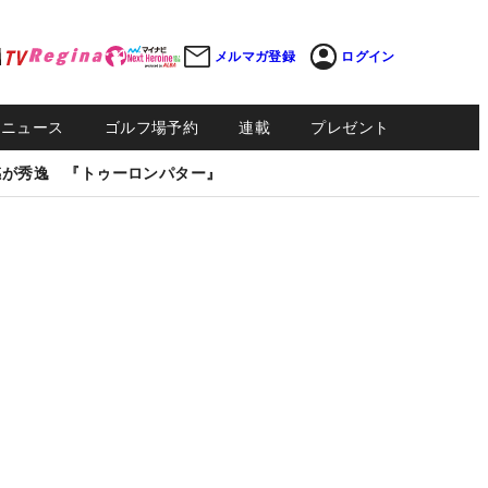
メルマガ登録
ログイン
Sニュース
ゴルフ場予約
連載
プレゼント
感が秀逸 『トゥーロンパター』