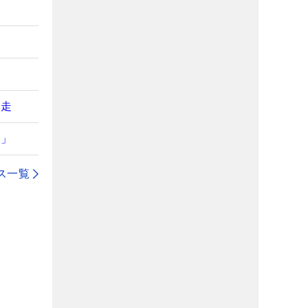
追走
く」
ス一覧