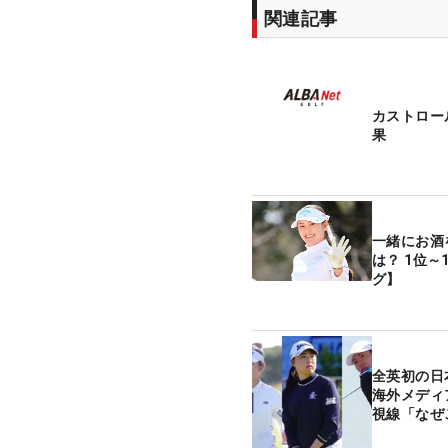
関連記事
カストロー
果
一緒にお酒
は？ 1位
グ】
全英初の
海外メディ
視線「なぜ