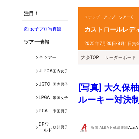
注目！
ステップ・アップ・ツアー
カストロールレデ
女子プロ写真館
ツアー情報
2025年7月30日-8月1日
賞
大会TOP
リーダーボード
全ツアー
JLPGA
国内女子
JGTO
国内男子
[写真] 大久
ルーキー対決
LPGA
米国女子
PGA
米国男子
DPワ
欧州男子
所属
ALBA Net編集部
ALBA
ールド