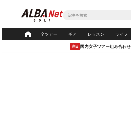
全ツアー
ギア
レッスン
ライフ
国内女子ツアー組み合わせ
注目