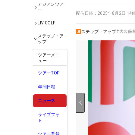
アジアンツア
ー
配信日時：
2025年8月2日 14
LIV GOLF
#
大久保
ステップ・アップ
ステップ・ア
ップ
ツアーメニ
ュー
ツアーTOP
年間日程
ニュース
ライブフォ
ト
ツアー登録