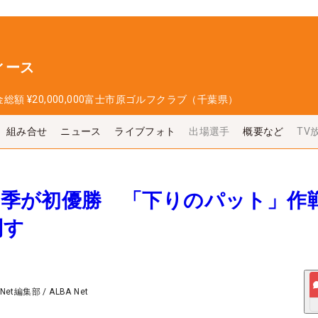
ィース
金総額
¥20,000,000
富士市原ゴルフクラブ（千葉県）
組み合せ
ニュース
ライブフォト
出場選手
概要など
TV
保柚季が初優勝 「下りのパット」作
制す
 Net編集部
/
ALBA Net