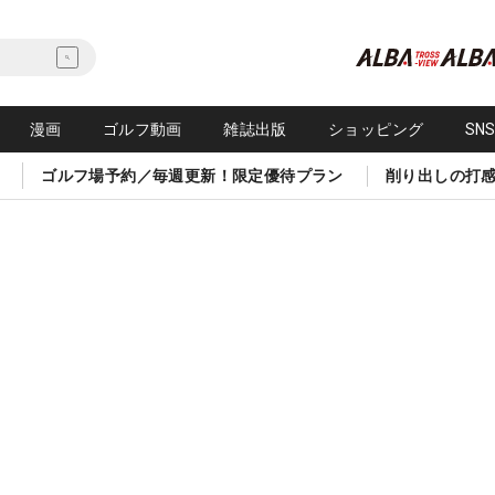
漫画
ゴルフ動画
雑誌出版
ショッピング
SN
ゴルフ場予約／毎週更新！限定優待プラン
削り出しの打