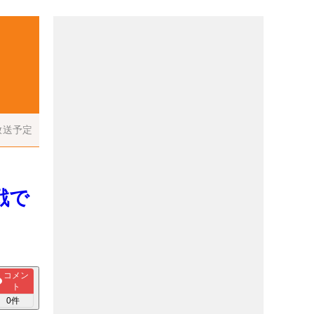
放送予定
戦で
コメン
ト
0
件