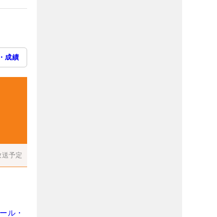
・成績
放送予定
ロール・