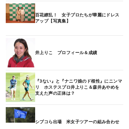
首位は6アンダー。「コンディション的にも伸ばし
百花繚乱！ 女子プロたちが華麗にドレス
あいになると思っていた。本当はもうちょっと行き
アップ【写真集】
たかったですけど、まずまず良かった」。鬼門を突
破すれば、あとは伸ばすだけ。「今年の傾向からみ
たらマシなスタートが切れました。ここから徐々に
上げていきたいです」と2日目はビッグスコアを狙
井上りこ プロフィール＆成績
う。
大会恒例のBPカストロール・小石孝之会長によるス
『3ない』と『ナニワ娘のド根性』にニンマ
タートコールでは『3ないを守れるか』とエールが
リ ホステスプロ井上りこ＆森井あやめを
送られた。“3ない”とは日ごろから小石会長に言われ
支えた声の正体は？
ている『怒らない、焦らない、がっつかない』とい
う井上のおまじないだ。
「前半は少しイラついてしまったかもしれないで
シブコら出場 米女子ツアーの組み合わせ