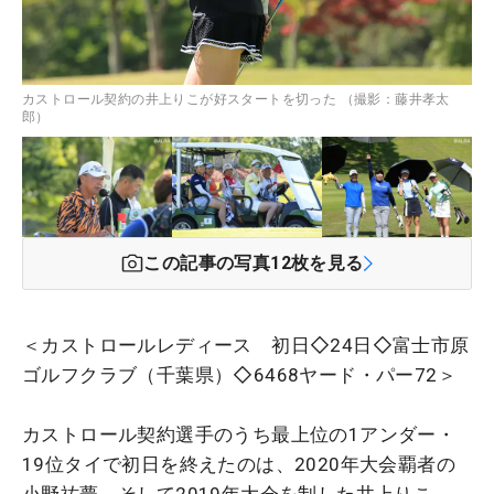
カストロール契約の井上りこが好スタートを切った （撮影：藤井孝太
郎）
この記事の写真
12
枚を見る
＜カストロールレディース 初日◇24日◇富士市原
ゴルフクラブ（千葉県）◇6468ヤード・パー72＞
カストロール契約選手のうち最上位の1アンダー・
19位タイで初日を終えたのは、2020年大会覇者の