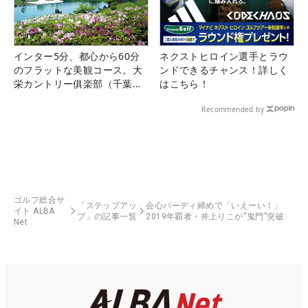
インター5分、都心から60分
ネクストヒロイン選手とラウ
のフラットな美観コース。大
ンドできるチャンス！詳しく
栄カントリー俱楽部（千葉
はこちら！
県）
Recommended by
ゴルフ総合サ
「ステップアッ
会心バーディ締めで「いえーい！」
イト ALBA
プ」の記事一覧
2019年覇者・井上りこが“鬼門”突破
Net