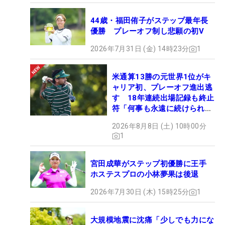
44歳・福田侑子がステップ最年長
優勝 プレーオフ制し悲願の初V
2026年7月31日 (金) 14時23分
1
米通算13勝の元世界1位がキ
ャリア初、プレーオフ進出逃
す 18年連続出場記録も終止
符「何事も永遠に続けられな
い」
2026年8月8日 (土) 10時00分
1
宮田成華がステップ初優勝に王手
ホステスプロの小林夢果は後退
2026年7月30日 (木) 15時25分
1
大規模地震に沈痛「少しでも力にな