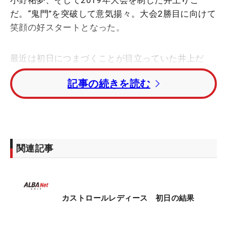
小野祐夢、そして2019年大会を制した井上りこ
だ。“鬼門”を突破して意気揚々。大会2勝目に向けて
笑顔の好スタートとなった。
最近は初日につまづくことが目立っていた井上だ
が、その“鬼門”を見事にクリアした。最終18番では
記事の続きを読む
5メートルを決めてバーディ締め。「いえーい！
最後だししっかり打とうと思って、気持ちよく終わ
れました」とアンダーグループに潜り込んだ。
それでも前半はバーディとボギーが1つずつ、後半
関連記事
はバーディ1つだけ、という内容には不満が残る。
「バーディが来ないのがストレスでした。パターの
距離感が合わなかったです。大きなピンチはなかっ
たけど、パターできわどい距離が残ってしまっ
カストロールレディース 初日の結果
た」。パットがあす以降の修正ポイントになりそう
だ。