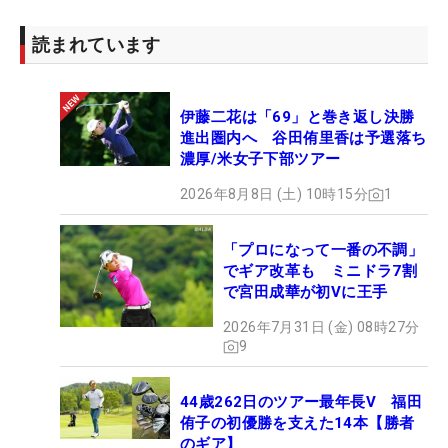
読まれています
伊藤二花は「69」と巻き返し決勝
進出圏内へ 谷田侑里香は予選落ち
濃厚/米女子下部ツアー
2026年8月8日 (土) 10時15分
1
「プロになって一番の不調」
でギア改革も ミニドラ7割
で宮田成華が初Vに王手
2026年7月31日 (金) 08時27分
9
44歳262日のツアー最年長V 福田
侑子の初優勝を支えた14本【勝者
のギア】