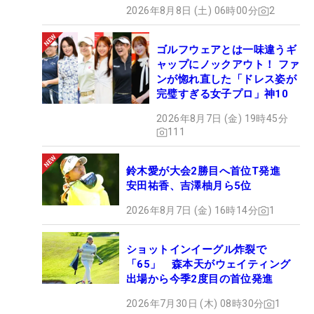
2026年8月8日 (土) 06時00分
2
ゴルフウェアとは一味違うギ
ャップにノックアウト！ ファ
ンが惚れ直した「ドレス姿が
完璧すぎる女子プロ」神10
2026年8月7日 (金) 19時45分
111
鈴木愛が大会2勝目へ首位T発進
安田祐香、吉澤柚月ら5位
2026年8月7日 (金) 16時14分
1
ショットインイーグル炸裂で
「65」 森本天がウェイティング
出場から今季2度目の首位発進
2026年7月30日 (木) 08時30分
1