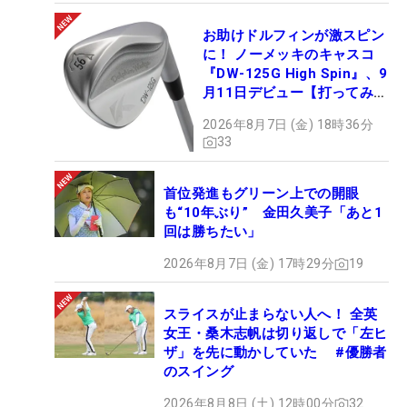
お助けドルフィンが激スピン
に！ ノーメッキのキャスコ
『DW-125G High Spin』、9
月11日デビュー【打ってみ
た】
2026年8月7日 (金) 18時36分
33
首位発進もグリーン上での開眼
も“10年ぶり” 金田久美子「あと1
回は勝ちたい」
2026年8月7日 (金) 17時29分
19
スライスが止まらない人へ！ 全英
女王・桑木志帆は切り返しで「左ヒ
ザ」を先に動かしていた #優勝者
のスイング
2026年8月8日 (土) 12時00分
32