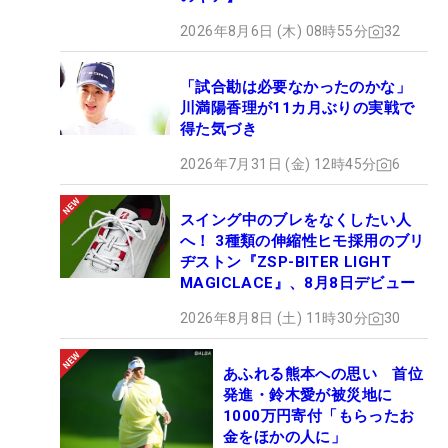
2026年8月6日 (木) 08時55分
32
「試合勘は必要なかったのかな」
川満陽香理が11カ月ぶりの実戦で
得た気づき
2026年7月31日 (金) 12時45分
6
スイング中のブレをなくしたい人
へ！ 3種類の伸縮性ヒモ採用のブリ
ヂストン『ZSP-BITER LIGHT
MAGICLACE』、8月8日デビュー
2026年8月8日 (土) 11時30分
30
あふれる熊本への思い 首位
発進・鈴木愛が被災地に
1000万円寄付「もらったお
金をほかの人に」