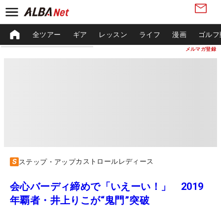
全ツアー
ギア
レッスン
ライフ
漫画
ゴルフ
メルマガ登録
カストロールレディース
ステップ・アップ
会心バーディ締めで「いえーい！」 2019
年覇者・井上りこが“鬼門”突破