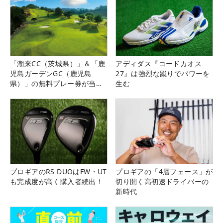
「潮来CC（茨城県）」＆「鹿
アディダス『コードカオス
児島ガーデンGC（鹿児島
27』は強烈な蹴りでパワーを
県）」の無料プレー券が当た
生む
る！！
プロギアのRS DUOはFW・UT
プロギアの「4層フェース」が
も完成度が高く購入者続出！
切り開く高初速ドライバーの
新時代