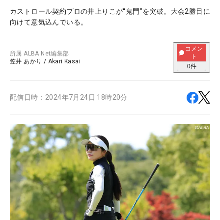
カストロール契約プロの井上りこが“鬼門”を突破。大会2勝目に
向けて意気込んでいる。
コメン
所属
ALBA Net編集部
ト
笠井 あかり
/
Akari Kasai
0
件
配信日時：
2024年7月24日 18時20分