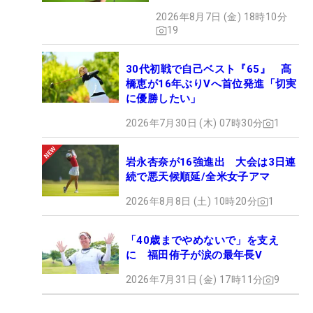
2026年8月7日 (金) 18時10分
19
30代初戦で自己ベスト『65』 髙
橋恵が16年ぶりVへ首位発進「切実
に優勝したい」
2026年7月30日 (木) 07時30分
1
岩永杏奈が16強進出 大会は3日連
続で悪天候順延/全米女子アマ
2026年8月8日 (土) 10時20分
1
「40歳までやめないで」を支え
に 福田侑子が涙の最年長V
2026年7月31日 (金) 17時11分
9