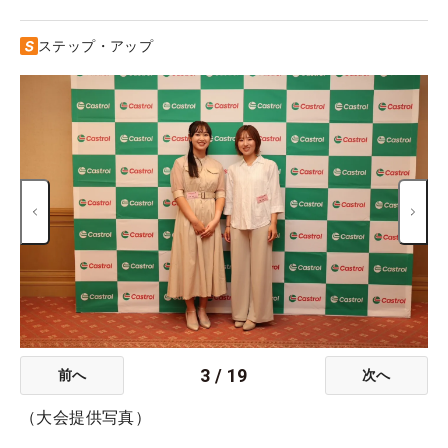
ステップ・アップ
3
/
19
前へ
次へ
（大会提供写真）