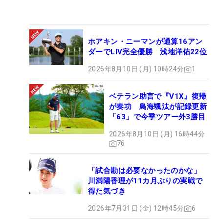
ホアキン・ニーマンが通算16アン
ダーでLIV完全優勝 浅地洋佑22位
2026年8月10日 (月) 10時24分
1
ベテラン助言で『V1X』復帰
が奏功 鳥海颯汰が記録更新
「63」で今季ツアー外3勝目
2026年8月10日 (月) 16時44分
76
「試合勘は必要なかったのかな」
川満陽香理が11カ月ぶりの実戦で
得た気づき
2026年7月31日 (金) 12時45分
6