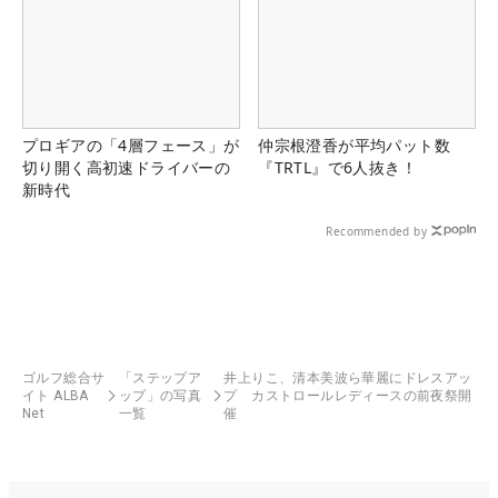
プロギアの「4層フェース」が
仲宗根澄香が平均パット数
切り開く高初速ドライバーの
『TRTL』で6人抜き！
新時代
Recommended by
ゴルフ総合サ
「ステップア
井上りこ、清本美波ら華麗にドレスアッ
イト ALBA
ップ」の写真
プ カストロールレディースの前夜祭開
Net
一覧
催