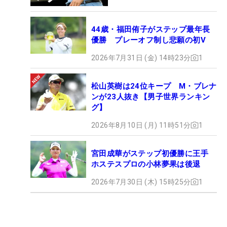
44歳・福田侑子がステップ最年長
優勝 プレーオフ制し悲願の初V
2026年7月31日 (金) 14時23分
1
松山英樹は24位キープ M・ブレナ
ンが23人抜き【男子世界ランキン
グ】
2026年8月10日 (月) 11時51分
1
宮田成華がステップ初優勝に王手
ホステスプロの小林夢果は後退
2026年7月30日 (木) 15時25分
1