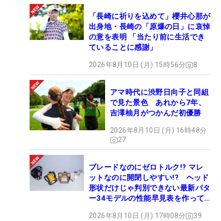
「長崎に祈りを込めて」櫻井心那が
出身地・長崎の「原爆の日」に哀悼
の意を表明 「当たり前に生活でき
ていることに感謝」
2026年8月10日 (月) 15時56分
8
アマ時代に渋野日向子と同組
で見た景色 あれから7年、
吉澤柚月がつかんだ初優勝
2026年8月10日 (月) 16時48分
27
ブレードなのにゼロトルク!? マレ
ットなのに開閉しやすい!? ヘッド
形状だけじゃ判別できない最新パタ
ー34モデルの性能早見表を作って
みた #ギアカタログ2026
2026年8月10日 (月) 17時08分
39