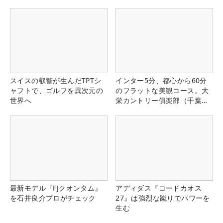
スイスの叡智が生んだTPTシ
インター5分、都心から60分
ャフトで、ゴルフを異次元の
のフラットな美観コース。大
世界へ
栄カントリー俱楽部（千葉
県）
最新モデル『FJクオンタム』
アディダス『コードカオス
を石井良介プロがチェック
27』は強烈な蹴りでパワーを
生む