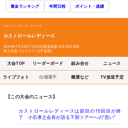
賞金ランキング
年間日程
ポイント・成績
ステップ・アップ・ツアー
カストロールレディース
2024年7月24日-7月26日
賞金総額
¥20,000,000
富士市原ゴルフクラブ(千葉県)
大会TOP
リーダーボード
組み合せ
ニュース
ライブフォト
出場選手
概要など
TV放送予定
【この大会のニュース】
カストロールレディースは節目の15回目が終
了 小石孝之会長が語る下部ツアーへの“思い”