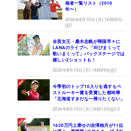
格者一覧リスト（2010
年〜）
2026年8月10日 (月) 16時00分
1
全英女王・桑木志帆が帰国早々に
LANAのライブへ 「叫びまくって
歌いまくって」バックステージでは
嬉しい2ショットも！
2026年8月10日 (月) 14時09分
1
今季初のトップ10入りを逃すもベ
ストルーキー賞を受賞した都玲華
「北海道すきだなー帰りたくない」
2026年8月10日 (月) 16時12分
13
1620万円上乗せの吉澤柚月が11位