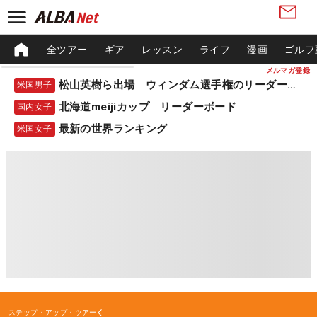
全ツアー
ギア
レッスン
ライフ
漫画
ゴルフ
メルマガ登録
松山英樹ら出場 ウィンダム選手権のリーダーボード
米国男子
北海道meijiカップ リーダーボード
国内女子
最新の世界ランキング
米国女子
ステップ・アップ・ツアー