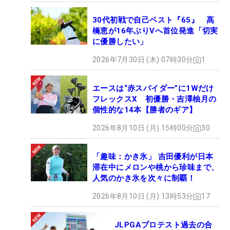
30代初戦で自己ベスト『65』 髙
橋恵が16年ぶりVへ首位発進「切実
に優勝したい」
2026年7月30日 (木) 07時30分
1
エースは“赤スパイダー”に1Wだけ
フレックスX 初優勝・吉澤柚月の
個性的な14本【勝者のギア】
2026年8月10日 (月) 15時00分
30
「趣味：かき氷」 吉田優利が日本
滞在中にメロンや桃から珍味まで、
人気のかき氷を次々に制覇！
2026年8月10日 (月) 13時53分
17
JLPGAプロテスト過去の合