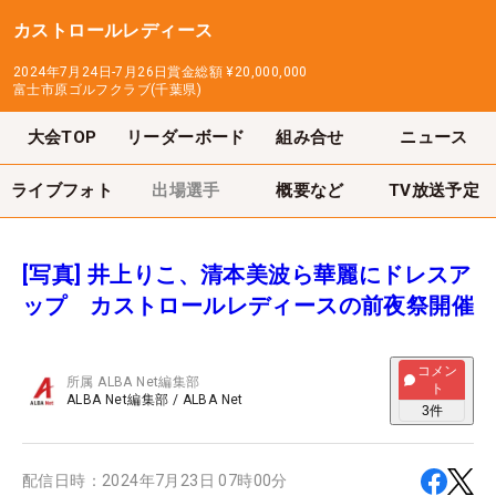
カストロールレディース
2024年7月24日-7月26日
賞金総額
¥20,000,000
富士市原ゴルフクラブ(千葉県)
大会TOP
リーダーボード
組み合せ
ニュース
ライブフォト
出場選手
概要など
TV放送予定
[写真] 井上りこ、清本美波ら華麗にドレスア
ップ カストロールレディースの前夜祭開催
コメン
所属
ALBA Net編集部
ト
ALBA Net編集部
/
ALBA Net
3
件
配信日時：
2024年7月23日 07時00分