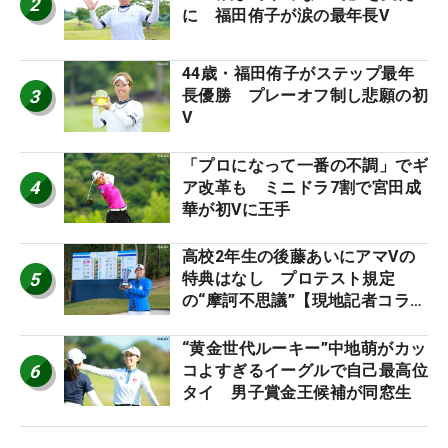
2
に 福田侑子が涙の最年長V
44歳・福田侑子がステップ最年
3
長優勝 プレーオフ制し悲願の初
V
「プロになって一番の不調」でギ
4
ア改革も ミニドラ7割で宮田成
華が初Vに王手
高校2年生の後藤あいにアマVの
5
特典はなし プロテスト規定
の“摩訶不思議”【現地記者コラ
ム】
“黄金世代ルーキー”中地萌がカッ
6
コよすぎるイーグルで自己最高位
タイ 男子賞金王候補が同窓生