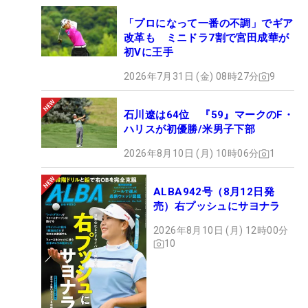
「プロになって一番の不調」でギア
改革も ミニドラ7割で宮田成華が
初Vに王手
2026年7月31日 (金) 08時27分
9
石川遼は64位 『59』マークのF・
ハリスが初優勝/米男子下部
2026年8月10日 (月) 10時06分
1
ALBA942号（8月12日発
売）右プッシュにサヨナラ
2026年8月10日 (月) 12時00分
10