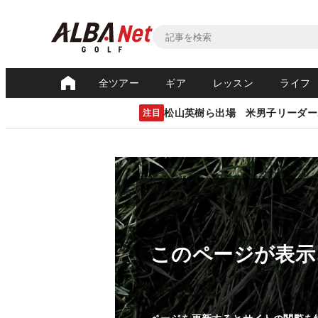
全ツアー
ギア
レッスン
ライフ
松山英樹ら出場 米男子リーダー
注目
このページが表示