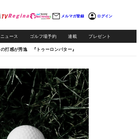
メルマガ登録
ログイン
Sニュース
ゴルフ場予約
連載
プレゼント
しの打感が秀逸 『トゥーロンパター』