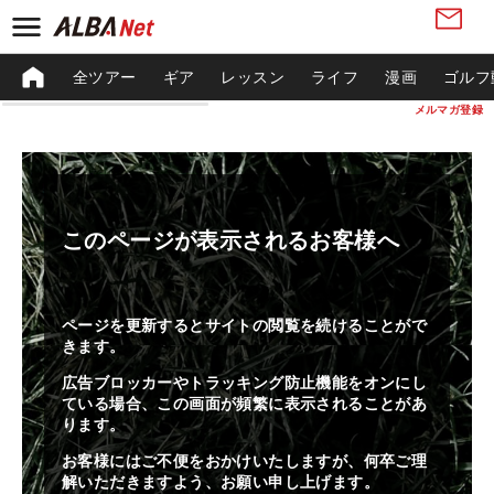
全ツアー
ギア
レッスン
ライフ
漫画
ゴルフ
メルマガ登録
このページが表示されるお客様へ
ページを更新するとサイトの閲覧を続けることがで
きます。
広告ブロッカーやトラッキング防止機能をオンにし
ている場合、この画面が頻繁に表示されることがあ
ります。
お客様にはご不便をおかけいたしますが、何卒ご理
解いただきますよう、お願い申し上げます。