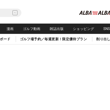
漫画
ゴルフ動画
雑誌出版
ショッピング
SN
ボード
ゴルフ場予約／毎週更新！限定優待プラン
削り出