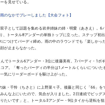
レーを見せている。
い雨のなかでプレーしました【大会フォト】
双子として話題を集める岩井姉妹の姉・明愛（あきえ）。6
回り、トータル8アンダーの単独トップに立った。ステップ初出
スにつけてバーディ締め。雨の中のラウンドでも「楽しかっ
笑顔が止まらなかった。
さんでトータル6アンダー・3位に後藤美有。7バーディ・1ボ
スコア。「奪ったバーディの半分は1メートルくらいについた
で一気にリーダーボードを駆け上がった。
の妹・千怜（ちさと）に上野菜々子。後藤と同じく「66」を
みんな上にいたので、気合が入りました。2日連続でビッグ
りたいです」と、トータル3アンダー・9位タイから逆転を狙