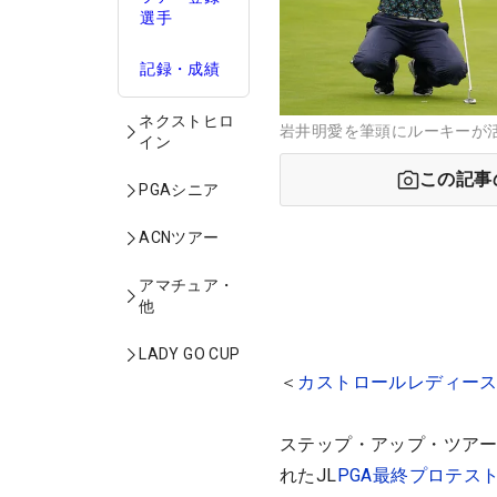
選手
記録・成績
ネクストヒロ
岩井明愛を筆頭にルーキーが活
イン
この記事
PGAシニア
ACNツアー
アマチュア・
他
LADY GO CUP
＜
カストロールレディー
ステップ・アップ・ツアー
れたJL
PGA最終プロテス