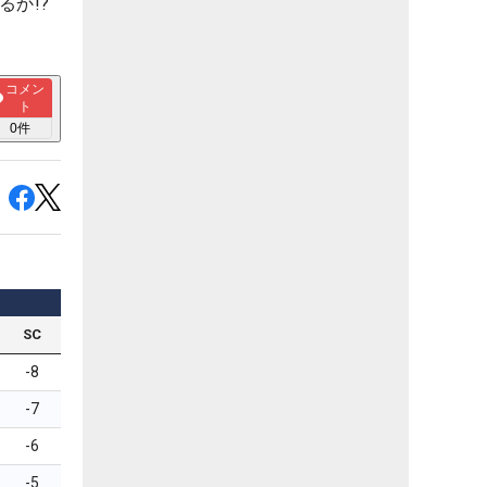
か!?
コメン
ト
0
件
SC
-8
-7
-6
-5