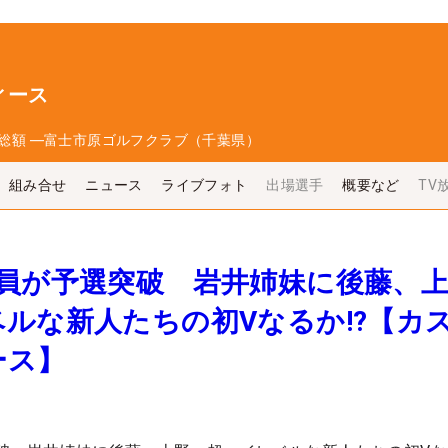
ィース
総額
―
富士市原ゴルフクラブ（千葉県）
組み合せ
ニュース
ライブフォト
出場選手
概要など
TV
全員が予選突破 岩井姉妹に後藤、
ルな新人たちの初Vなるか!?【カ
ース】