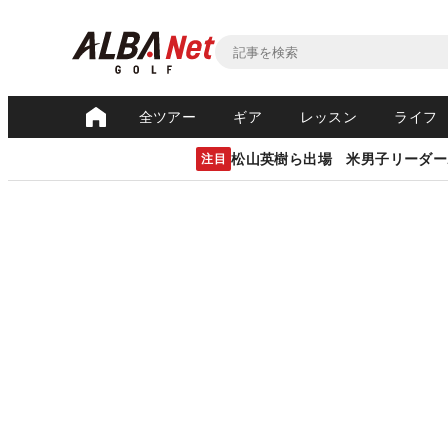
全ツアー
ギア
レッスン
ライフ
松山英樹ら出場 米男子リーダー
注目