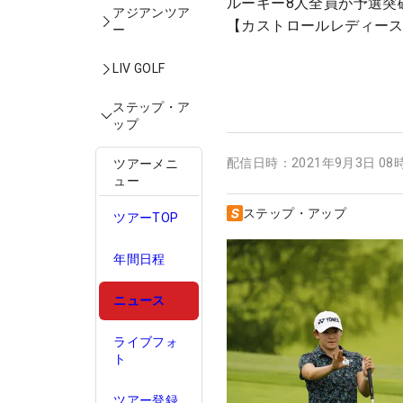
ルーキー8人全員が予選突
アジアンツア
【カストロールレディー
ー
LIV GOLF
ステップ・ア
ップ
配信日時：
2021年9月3日 08
ツアーメニ
ュー
ステップ・アップ
ツアーTOP
年間日程
ニュース
ライブフォ
ト
ツアー登録