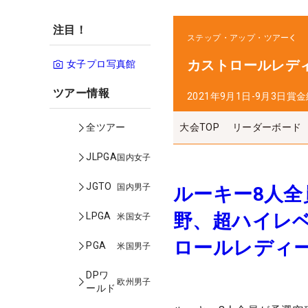
注目！
ステップ・アップ・ツアー
カストロールレデ
女子プロ写真館
ツアー情報
2021年9月1日-9月3日
賞金
大会TOP
リーダーボード
全ツアー
JLPGA
国内女子
JGTO
国内男子
ルーキー8人
野、超ハイレベ
LPGA
米国女子
ロールレディ
PGA
米国男子
DPワ
欧州男子
ールド