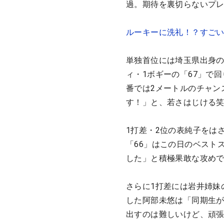
過。期待を裏切らないプ
ルーキーに洗礼！？すご
単独首位には埼玉県出身の
ィ・1ボギーの「67」で
番では2メートルのチャン
す！」と、若さはじける
1打差・2位の表純子をは
「66」はこの日のベスト
した」と積極果敢な攻め
さらに1打差には岩井姉妹
した阿部未悠は「同期生が
出すのは難しいけど、頑張