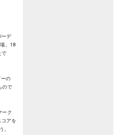
バーデ
場。18
たで
ギーの
もので
マーク
スコアを
う。