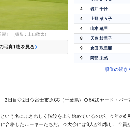
4
岩井 千怜
4
上野 菜々子
4
山本 薫里
躍！ （撮影：上山敬太）
8
天良 枝里子
の写真
1
枚を見る
9
倉田 珠里亜
9
阿部 未悠
順位の続き
ス
2日目◇2日◇富士市原GC（千葉県）◇6420ヤード・パー7
という名にふさわしく階段を上り始めているのが、今年の6
ト
に合格したルーキーたちだ。今大会には8人が出場し、全員