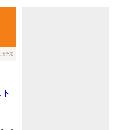
放送予定
上
スト