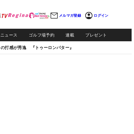
メルマガ登録
ログイン
Sニュース
ゴルフ場予約
連載
プレゼント
しの打感が秀逸 『トゥーロンパター』