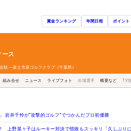
賞金ランキング
年間日程
ポイント
ィース
総額
―
富士市原ゴルフクラブ（千葉県）
組み合せ
ニュース
ライブフォト
出場選手
概要など
TV
」 岩井千怜が“攻撃的ゴルフ”でつかんだプロ初優勝
も？ 上野菜々子はルーキー対決で惜敗もスッキリ「久しぶり