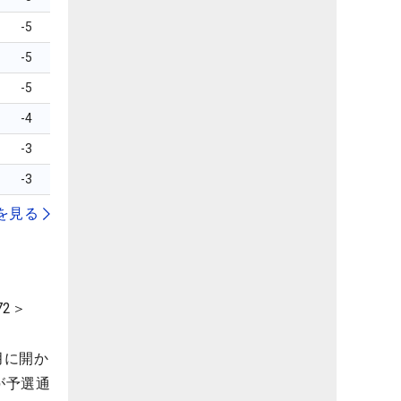
-5
-5
-5
-4
-3
-3
を見る
2＞
月に開か
が予選通