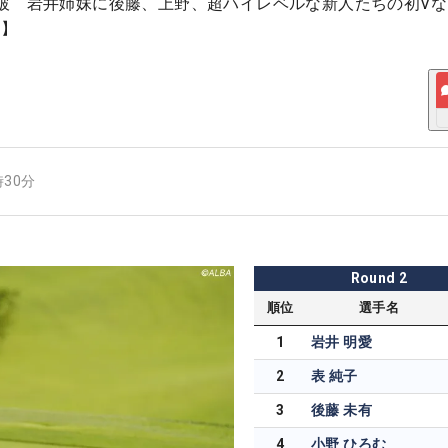
破 岩井姉妹に後藤、上野、超ハイレベルな新人たちの初Vなる
ス】
時30分
Round
2
順位
選手名
1
岩井 明愛
2
表 純子
3
後藤 未有
4
小野 ひろむ