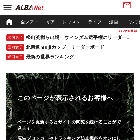
全ツアー
ギア
レッスン
ライフ
漫画
ゴルフ
メルマガ登録
松山英樹ら出場 ウィンダム選手権のリーダーボード
米国男子
北海道meijiカップ リーダーボード
国内女子
最新の世界ランキング
米国女子
このページが表示されるお客様へ
ページを更新するとサイトの閲覧を続けることがで
きます。
広告ブロッカーやトラッキング防止機能をオンにし