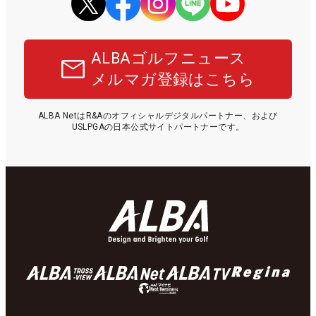
ALBAゴルフニュース
メルマガ登録はこちら
ALBA NetはR&Aのオフィシャルデジタルパートナー、および
USLPGAの日本公式サイトパートナーです。