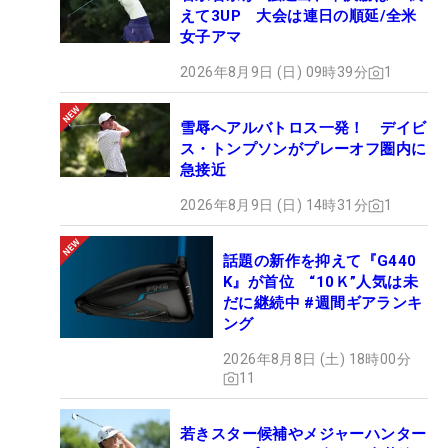
えて3UP 大会は連日の順延/全米
女子アマ
2026年8月9日 (日) 09時39分
1
雪辱へアルバトロス一発！ デイビ
ス・トンプソンがプレーオフ圏内に
急接近
2026年8月9日 (日) 14時31分
1
話題の新作を抑えて『G440
K』が首位 “10Ｋ”人気は未
だに継続中 #週間ギアランキ
ング
2026年8月8日 (土) 18時00分
11
若きスター候補やメジャーハンター