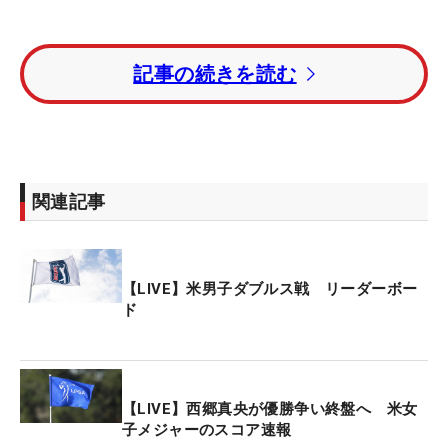
ディフェンディングチャンピオンのローリー・マキ
記事の続きを読む
ロイ（北アイルランド）＆シェーン・ローリー（ア
イルランド）は前半に2つスコアを伸ばしてトータ
ル24アンダー・7位タイにいる。
トータル27アンダー・単独首位にアンドリュー・ノ
関連記事
バク＆ベン・グリフィン（ともに米国）、1打差2位
にジェイク・ナップ＆フランキー・キャパン（とも
に米国）となっている。
【LIVE】米男子ダブルス戦 リーダーボー
ド
日本の星野陸也・大西魁斗ペアは予選落ちを喫して
いる。
初日と3日目はフォアボール（各自のボールでプレ
【LIVE】西郷真央が優勝争い終盤へ 米女
ーして良い方のスコアを採用）、2日目と最終日は
子メジャーのスコア速報