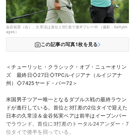
金谷拓実（右）、久常涼は首位と5打差で後半プレー中 （撮影：GettyIm
ages）
この記事の写真
1
枚を見る
＜チューリッヒ・クラシック・オブ・ニューオリン
ズ 最終日◇27日◇TPCルイジアナ（ルイジアナ
州）◇7425ヤード・パー72＞
米国男子ツアー唯一となるダブルス戦の最終ラウン
ドが進行している。首位と3打差の2位タイで迎えた
日本の久常涼＆金谷拓実ペアは前半はイーブンパー
でラウンド。首位に3打差のトータル24アンダー・7
位タイで後半を回っている。