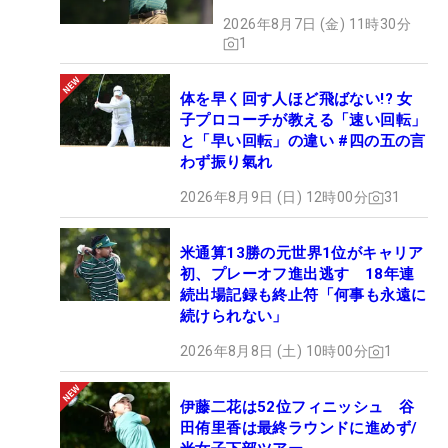
2026年8月7日 (金) 11時30分
1
体を早く回す人ほど飛ばない!? 女
子プロコーチが教える「速い回転」
と「早い回転」の違い #四の五の言
わず振り氣れ
2026年8月9日 (日) 12時00分
31
米通算13勝の元世界1位がキャリア
初、プレーオフ進出逃す 18年連
続出場記録も終止符「何事も永遠に
続けられない」
2026年8月8日 (土) 10時00分
1
伊藤二花は52位フィニッシュ 谷
田侑里香は最終ラウンドに進めず/