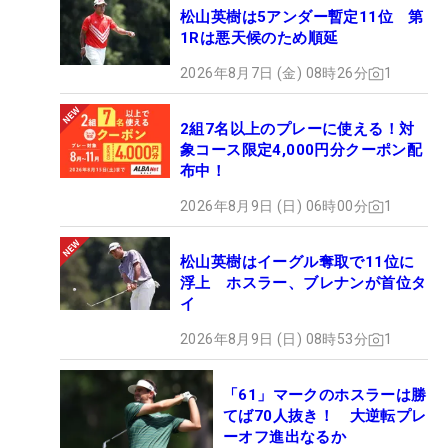
松山英樹は5アンダー暫定11位 第
1Rは悪天候のため順延
2026年8月7日 (金) 08時26分
1
2組7名以上のプレーに使える！対
象コース限定4,000円分クーポン配
布中！
2026年8月9日 (日) 06時00分
1
松山英樹はイーグル奪取で11位に
浮上 ホスラー、ブレナンが首位タ
イ
2026年8月9日 (日) 08時53分
1
「61」マークのホスラーは勝
てば70人抜き！ 大逆転プレ
ーオフ進出なるか