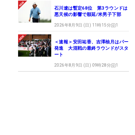
石川遼は暫定68位 第3ラウンドは
悪天候の影響で順延/米男子下部
2026年8月9日 (日) 11時15分
1
＜速報＞安田祐香、吉澤柚月はパー
発進 大混戦の最終ラウンドがスタ
ート
2026年8月9日 (日) 09時28分
1