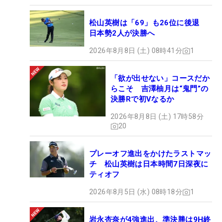
松山英樹は「69」も26位に後退
日本勢2人が決勝へ
2026年8月8日 (土) 08時41分
1
「欲が出せない」コースだか
らこそ 吉澤柚月は“鬼門”の
決勝Rで初Vなるか
2026年8月8日 (土) 17時58分
20
プレーオフ進出をかけたラストマッ
チ 松山英樹は日本時間7日深夜に
ティオフ
2026年8月5日 (水) 08時18分
1
岩永杏奈が4強進出、準決勝は9H終