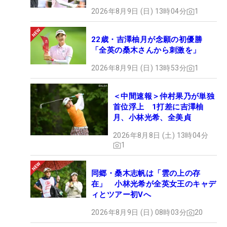
2026年8月9日 (日) 13時04分
1
22歳・吉澤柚月が念願の初優勝
「全英の桑木さんから刺激を」
2026年8月9日 (日) 13時53分
1
＜中間速報＞仲村果乃が単独
首位浮上 1打差に吉澤柚
月、小林光希、全美貞
2026年8月8日 (土) 13時04分
1
同郷・桑木志帆は「雲の上の存
在」 小林光希が全英女王のキャデ
ィとツアー初Vへ
2026年8月9日 (日) 08時03分
20