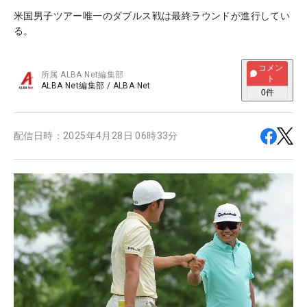
米国男子ツアー唯一のダブルス戦は最終ラウンドが進行してい
る。
コメン
所属
ALBA Net編集部
ト
ALBA Net編集部
/
ALBA Net
0
件
配信日時：
2025年4月28日 06時33分