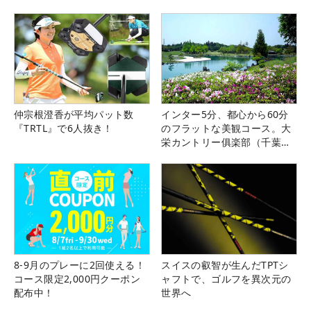
仲宗根澄香が平均パット数
インター5分、都心から60分
『TRTL』で6人抜き！
のフラットな美観コース。大
栄カントリー俱楽部（千葉
県）
8-9月のプレーに2回使える！
スイスの叡智が生んだTPTシ
コース限定2,000円クーポン
ャフトで、ゴルフを異次元の
配布中！
世界へ