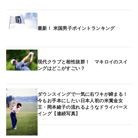
フォアサム（2つのボールを交互に打つ）のフォー
マットで行われる。
最新！ 米国男子ポイントランキング
現代クラブと相性抜群！ マキロイのスイ
ングはどこがすごい？
ダウンスイングで一気に右ワキが締まる！
今もお手本にしたい日本人初の米賞金女
王・岡本綾子の流れるようなドライバース
イング【連続写真】