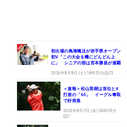
初出場の鳥海颯汰が岩手県オープン
初V「この大会を機にどんどん上
に」 シニアの部は宮本勝昌が連覇
2026年8月8日 (土) 18時25分
72
＜速報＞松山英樹は首位と4
打差の「65」 イーグル奪取
で好発進
2026年8月7日 (金) 06時59分
1