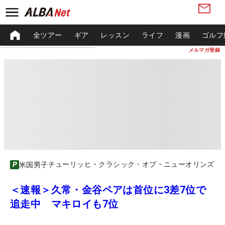
全ツアー
ギア
レッスン
ライフ
漫画
ゴルフ
メルマガ登録
チューリッヒ・クラシック・オブ・ニューオリンズ
米国男子
＜速報＞久常・金谷ペアは首位に3差7位で
追走中 マキロイも7位