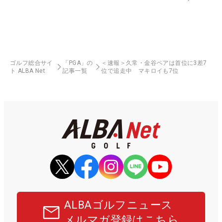
ゴルフ総合サイ
「PGA」の
＜速報＞久常・金谷ペアは首位に3差7
ト ALBA Net
記事一覧
位で追走中 マキロイも7位
ALBAゴルフニュース
メルマガ登録はこちら