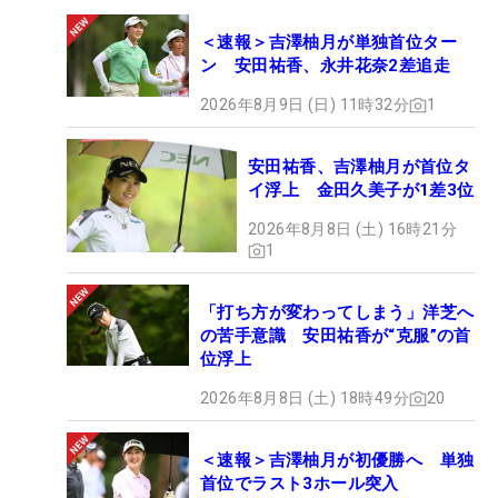
＜速報＞吉澤柚月が単独首位ター
ン 安田祐香、永井花奈2差追走
2026年8月9日 (日) 11時32分
1
安田祐香、吉澤柚月が首位タ
イ浮上 金田久美子が1差3位
2026年8月8日 (土) 16時21分
1
「打ち方が変わってしまう」洋芝へ
の苦手意識 安田祐香が“克服”の首
位浮上
2026年8月8日 (土) 18時49分
20
＜速報＞吉澤柚月が初優勝へ 単独
首位でラスト3ホール突入