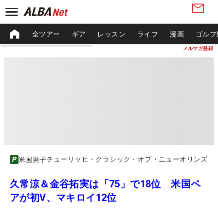
全ツアー
ギア
レッスン
ライフ
漫画
ゴルフ
メルマガ登録
チューリッヒ・クラシック・オブ・ニューオリンズ
米国男子
久常涼＆金谷拓実は「75」で18位 米国ペ
アが初V、マキロイ12位