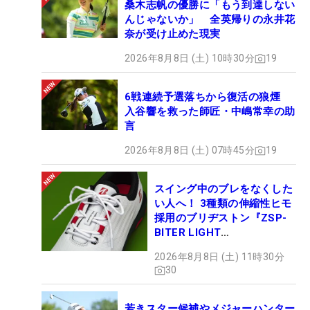
桑木志帆の優勝に「もう到達しない
んじゃないか」 全英帰りの永井花
奈が受け止めた現実
2026年8月8日 (土) 10時30分
19
6戦連続予選落ちから復活の狼煙
入谷響を救った師匠・中嶋常幸の助
言
2026年8月8日 (土) 07時45分
19
スイング中のブレをなくした
い人へ！ 3種類の伸縮性ヒモ
採用のブリヂストン『ZSP-
BITER LIGHT
MAGICLACE』、8月8日デビ
2026年8月8日 (土) 11時30分
ュー
30
若きスター候補やメジャーハンター