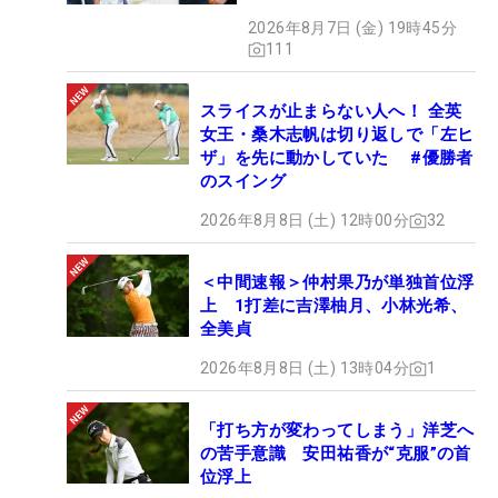
2026年8月7日 (金) 19時45分
111
スライスが止まらない人へ！ 全英
女王・桑木志帆は切り返しで「左ヒ
ザ」を先に動かしていた #優勝者
のスイング
2026年8月8日 (土) 12時00分
32
＜中間速報＞仲村果乃が単独首位浮
上 1打差に吉澤柚月、小林光希、
全美貞
2026年8月8日 (土) 13時04分
1
「打ち方が変わってしまう」洋芝へ
の苦手意識 安田祐香が“克服”の首
位浮上