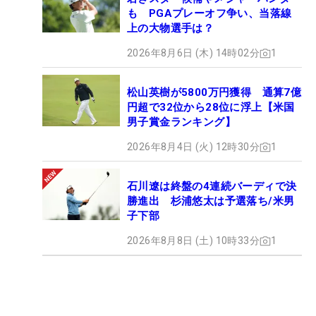
も PGAプレーオフ争い、当落線
上の大物選手は？
2026年8月6日 (木) 14時02分
1
松山英樹が5800万円獲得 通算7億
円超で32位から28位に浮上【米国
男子賞金ランキング】
2026年8月4日 (火) 12時30分
1
石川遼は終盤の4連続バーディで決
勝進出 杉浦悠太は予選落ち/米男
子下部
2026年8月8日 (土) 10時33分
1