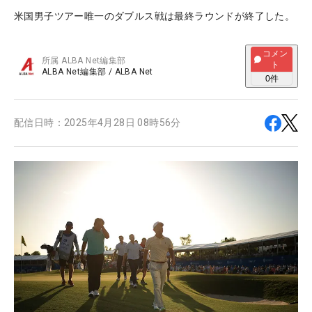
米国男子ツアー唯一のダブルス戦は最終ラウンドが終了した。
コメン
所属
ALBA Net編集部
ト
ALBA Net編集部
/
ALBA Net
0
件
配信日時：
2025年4月28日 08時56分