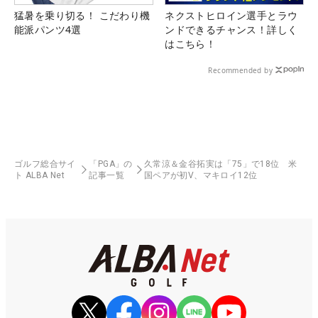
猛暑を乗り切る！ こだわり機
ネクストヒロイン選手とラウ
能派パンツ4選
ンドできるチャンス！詳しく
はこちら！
Recommended by
ゴルフ総合サイ
「PGA」の
久常涼＆金谷拓実は「75」で18位 米
ト ALBA Net
記事一覧
国ペアが初V、マキロイ12位