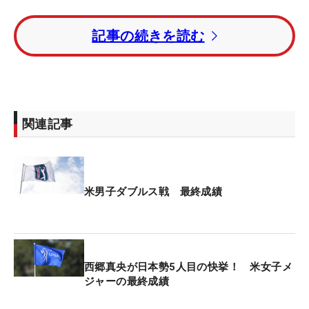
ディフェンディングチャンピオンのローリー・マキ
記事の続きを読む
ロイ（北アイルランド）＆シェーン・ローリー（ア
イルランド）はトータル22アンダー・12位タイとな
った。
単独首位で迎えたアンドリュー・ノバク＆ベン・グ
関連記事
リフィン（ともに米国）が4バーディ・3ボギーの
「71」で回り、トータル28アンダーで逃げ切りV。
ともにツアー初優勝となった。
米男子ダブルス戦 最終成績
初日と3日目はフォアボール（各自のボールでプレ
ーして良い方のスコアを採用）、2日目と最終日は
フォアサム（2つのボールを交互に打つ）のフォー
マットで行われた。
西郷真央が日本勢5人目の快挙！ 米女子メ
ジャーの最終成績