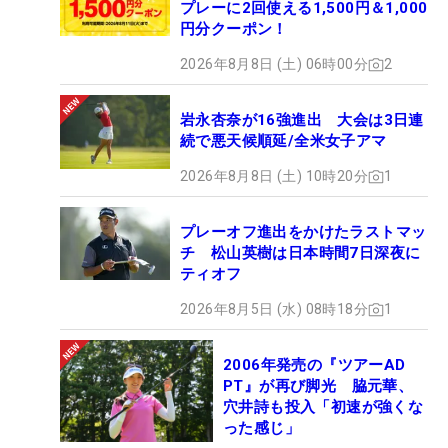
プレーに2回使える1,500円＆1,000
円分クーポン！
2026年8月8日 (土) 06時00分
2
岩永杏奈が16強進出 大会は3日連
続で悪天候順延/全米女子アマ
2026年8月8日 (土) 10時20分
1
プレーオフ進出をかけたラストマッ
チ 松山英樹は日本時間7日深夜に
ティオフ
2026年8月5日 (水) 08時18分
1
2006年発売の『ツアーAD
PT』が再び脚光 脇元華、
穴井詩も投入「初速が強くな
った感じ」