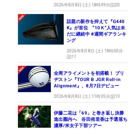
2026年8月8日 (土) 18時49分
20
話題の新作を抑えて『G440
K』が首位 “10Ｋ”人気は未
だに継続中 #週間ギアランキ
ング
2026年8月8日 (土) 18時00分
11
全周アライメントを初搭載！ ブリ
ヂストン『TOUR B JGR Roll-in
Alignment』、8月7日デビュー
2026年8月8日 (土) 11時35分
13
伊藤二花は「69」と巻き返し決勝
進出圏内へ 谷田侑里香は予選落ち
濃厚/米女子下部ツアー