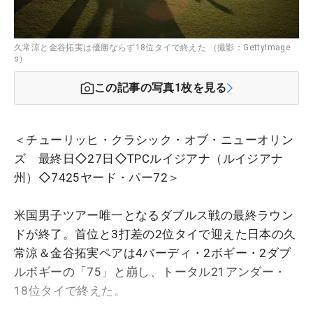
久常涼と金谷拓実は優勝ならず18位タイで終えた （撮影：GettyImage
s）
この記事の写真
1
枚を見る
＜チューリッヒ・クラシック・オブ・ニューオリン
ズ 最終日◇27日◇TPCルイジアナ（ルイジアナ
州）◇7425ヤード・パー72＞
米国男子ツアー唯一となるダブルス戦の最終ラウン
ドが終了。首位と3打差の2位タイで迎えた日本の久
常涼＆金谷拓実ペアは4バーディ・2ボギー・2ダブ
ルボギーの「75」と崩し、トータル21アンダー・
18位タイで終えた。