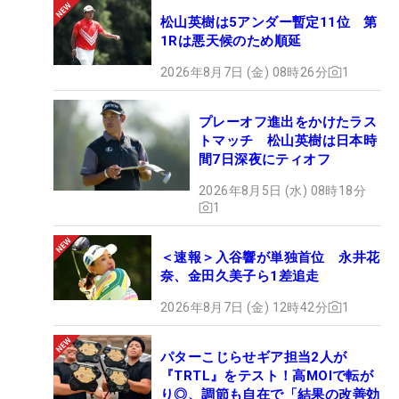
松山英樹は5アンダー暫定11位 第
1Rは悪天候のため順延
2026年8月7日 (金) 08時26分
1
プレーオフ進出をかけたラス
トマッチ 松山英樹は日本時
間7日深夜にティオフ
2026年8月5日 (水) 08時18分
1
＜速報＞入谷響が単独首位 永井花
奈、金田久美子ら1差追走
2026年8月7日 (金) 12時42分
1
パターこじらせギア担当2人が
『TRTL』をテスト！高MOIで転が
り◎、調節も自在で「結果の改善効