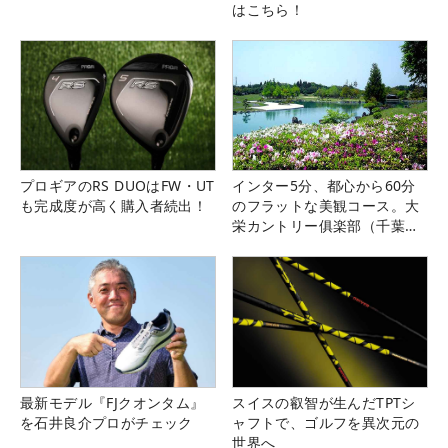
はこちら！
プロギアのRS DUOはFW・UT
インター5分、都心から60分
も完成度が高く購入者続出！
のフラットな美観コース。大
栄カントリー俱楽部（千葉
県）
最新モデル『FJクオンタム』
スイスの叡智が生んだTPTシ
を石井良介プロがチェック
ャフトで、ゴルフを異次元の
世界へ