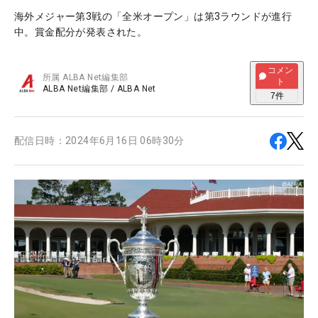
海外メジャー第3戦の「全米オープン」は第3ラウンドが進行
中。賞金配分が発表された。
コメン
所属
ALBA Net編集部
ト
ALBA Net編集部
/
ALBA Net
7
件
配信日時：
2024年6月16日 06時30分