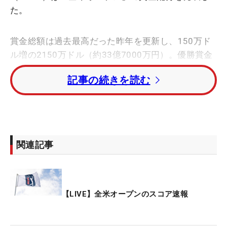
た。
賞金総額は過去最高だった昨年を更新し、150万ド
ル増の2150万ドル（約33億7000万円）。優勝賞金
も100万ドル増え、430万ドル（約6億7500万円）
記事の続きを読む
となる。
2位が232万2000ドル（約3億6000万円）、3位が
144万5062ドル（約2億2000万円）と破格。7位で
も67万491ドル（1億600万円）で、ここまでが“億
関連記事
超え”となる。
決勝ラウンド進出者のうち最下位の71位で3万8678
ドル（約600万円）を獲得。予選落ちした69人のプ
【LIVE】全米オープンのスコア速報
ロにも、一律1万ドル（157万円）が支給される。