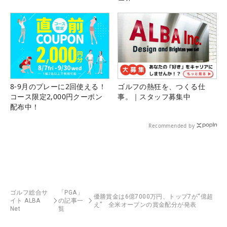
8-9月のプレーに2回使える！
ゴルフの熱狂を、つくる仕
コース限定2,000円クーポン
事。｜スタッフ募集中
配布中！
Recommended by
ゴルフ総合サ
「PGA」
優勝賞金は6億7000万円、トップ7が“億超
イト ALBA
の記事一
え” 全米オープンの賞金配分が発表
Net
覧