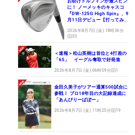
お助けドルフィンが激スピン
に！ ノーメッキのキャスコ
『DW-125G High Spin』、9
月11日デビュー【打ってみ
た】
2026年8月7日 (金) 18時36分
33
＜速報＞松山英樹は首位と4打差の
「65」 イーグル奪取で好発進
2026年8月7日 (金) 06時59分
1
金田久美子がツアー通算500試合に
参戦！ プロ18年目の大記録達成に
「あんびりーばぼー」
2026年8月7日 (金) 11時25分
19