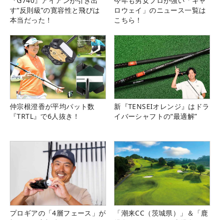
『G740』アイアンが引き出
今年も男女プロが強い「キャ
す“反則級”の寛容性と飛びは
ロウェイ」のニュース一覧は
本当だった！
こちら！
仲宗根澄香が平均パット数
新『TENSEIオレンジ』はドラ
『TRTL』で6人抜き！
イバーシャフトの“最適解”
プロギアの「4層フェース」が
「潮来CC（茨城県）」＆「鹿