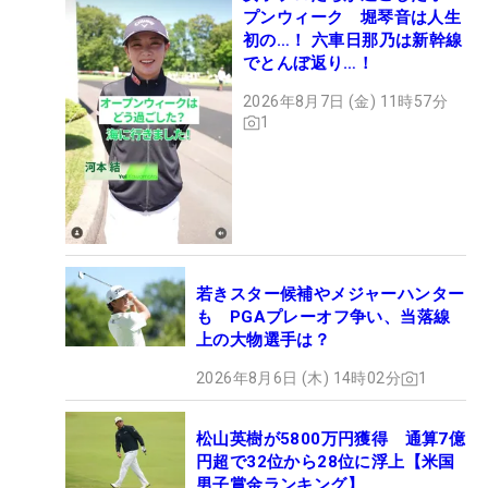
プンウィーク 堀琴音は人生
初の…！ 六車日那乃は新幹線
でとんぼ返り…！
2026年8月7日 (金) 11時57分
1
若きスター候補やメジャーハンター
も PGAプレーオフ争い、当落線
上の大物選手は？
2026年8月6日 (木) 14時02分
1
松山英樹が5800万円獲得 通算7億
円超で32位から28位に浮上【米国
男子賞金ランキング】