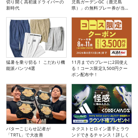
切り開く高初速ドライバーの
児島ガーデンGC（鹿児島
新時代
県）」の無料プレー券が当た
る！！
猛暑を乗り切る！ こだわり機
11月までのプレーに2回使え
能派パンツ4選
る！コース限定3,500円クー
ポン配布中！
パターこじらせ記者が
ネクストヒロイン選手とラウ
「TRTL」で大改善
ンドできるチャンス！詳しく