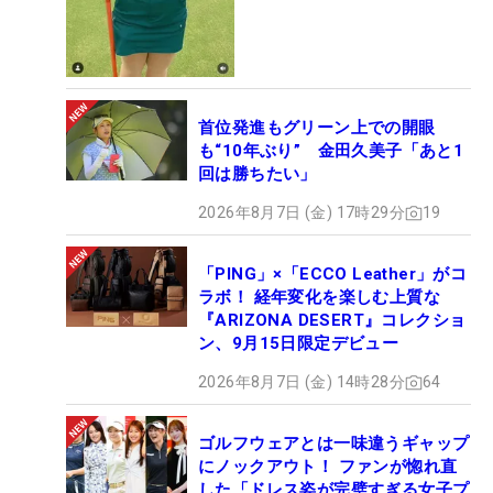
首位発進もグリーン上での開眼
も“10年ぶり” 金田久美子「あと1
回は勝ちたい」
2026年8月7日 (金) 17時29分
19
「PING」×「ECCO Leather」がコ
ラボ！ 経年変化を楽しむ上質な
『ARIZONA DESERT』コレクショ
ン、9月15日限定デビュー
2026年8月7日 (金) 14時28分
64
ゴルフウェアとは一味違うギャップ
にノックアウト！ ファンが惚れ直
した「ドレス姿が完璧すぎる女子プ