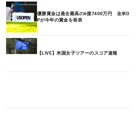
笹生優花が制した今年の「全米女子オープン」も賞
金総額は過去最高を更新。100万ドル増の総額1200
優勝賞金は過去最高の6億7400万円 全米O
万ドル（約18億8500万円）で、笹生は240万ドル
Pが今年の賞金を発表
（約3億7000万円）を獲得。2位の渋野日向子は129
万6000ドル（約2億300万円）を手にした。
【LIVE】米国女子ツアーのスコア速報