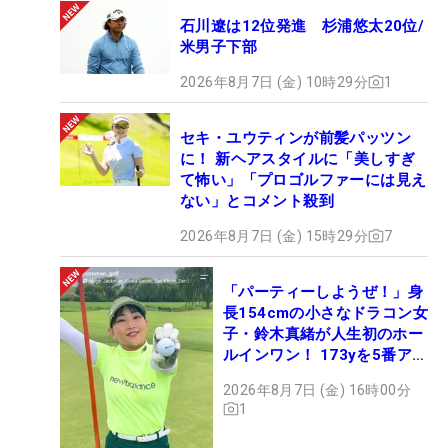
石川遼は12位発進 杉浦悠太20位/
米男子下部
2026年8月7日 (金) 10時29分
1
セキ・ユウティンが前髪パッツン
に！ 新ヘアスタイルに「美しすぎ
て怖い」「プロゴルファーには見え
ない」とコメント殺到
2026年8月7日 (金) 15時29分
7
「パーティーしようぜ！」身
長154cmの小さなドラコン女
子・鈴木真緒が人生初のホー
ルインワン！ 173yを5番アイ
アンで会心のショット
2026年8月7日 (金) 16時00分
1