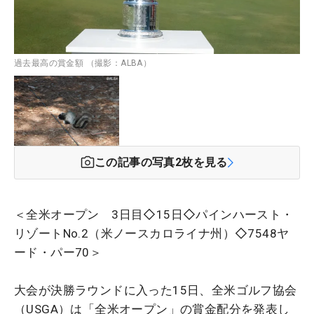
過去最高の賞金額 （撮影：ALBA）
この記事の写真
2
枚を見る
＜全米オープン 3日目◇15日◇パインハースト・
リゾートNo.2（米ノースカロライナ州）◇7548ヤ
ード・パー70＞
大会が決勝ラウンドに入った15日、全米ゴルフ協会
（USGA）は「全米オープン」の賞金配分を発表し