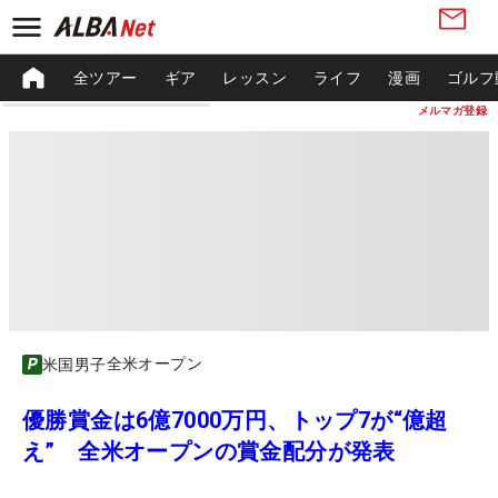
全ツアー
ギア
レッスン
ライフ
漫画
ゴルフ
メルマガ登録
全米オープン
米国男子
優勝賞金は6億7000万円、トップ7が“億超
え” 全米オープンの賞金配分が発表