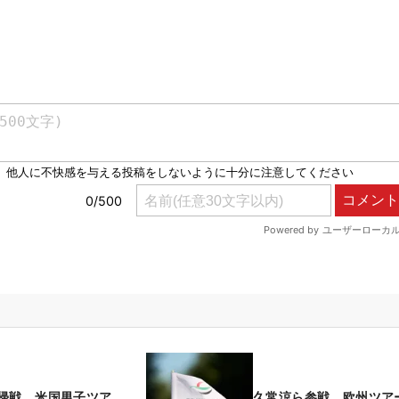
帰戦 米国男子ツア
久常涼ら参戦 欧州ツア