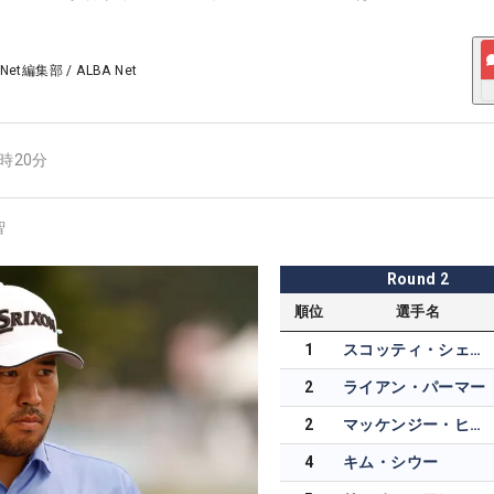
 Net編集部
/
ALBA Net
9時20分
智
Round
2
順位
選手名
1
スコッティ・シェフラー
2
ライアン・パーマー
2
マッケンジー・ヒューズ
4
キム・シウー