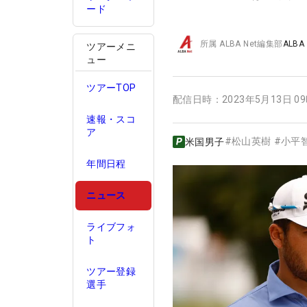
ード
所属
ALBA Net編集部
ALBA
ツアーメニ
ュー
ツアーTOP
配信日時：
2023年5月13日 0
速報・スコ
ア
#
松山英樹
#
小平
米国男子
年間日程
ニュース
ライブフォ
ト
ツアー登録
選手