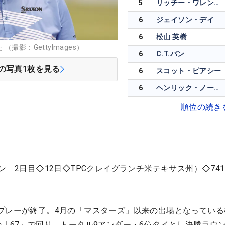
5
リッチー・ワレンスキー
6
ジェイソン・デイ
6
松山 英樹
撮影：GettyImages）
6
C.T.パン
の写真
1
枚を見る
6
スコット・ピアシー
6
ヘンリック・ノーランダー
順位の続き
ン 2日目◇12日◇TPCクレイグランチ米テキサス州）◇741
プレーが終了。4月の「マスターズ」以来の出場となっている
の「67」で回り、トータル9アンダー・6位タイとし決勝ラウ