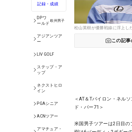
記録・成績
DPワ
欧州男子
ールド
松山英樹が優勝戦線に浮上した （
アジアンツア
この記事
ー
LIV GOLF
ステップ・ア
ップ
ネクストヒロ
イン
＜AT＆Tバイロン・ネルソ
PGAシニア
ド・パー71＞
ACNツアー
米国男子ツアーは2日目の
アマチュア・
樹は6バーディ・2ボギー