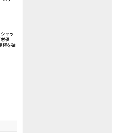
リシャッ
西村優
場権を確