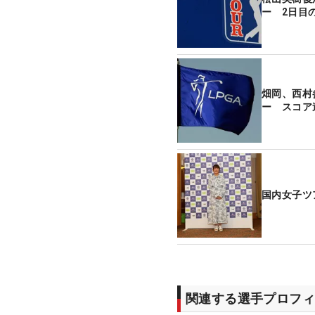
ー 2日目
畑岡、西村
ー スコア
国内女子ツ
関連する選手プロフィ