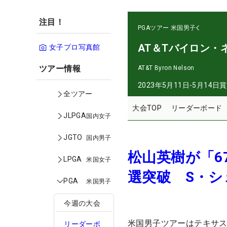
注目！
PGAツアー
米国男子
AT＆Tバイロン・
女子プロ写真館
ツアー情報
AT&T Byron Nelson
2023年5月11日-5月14日
賞
全ツアー
大会TOP
リーダーボード
JLPGA
国内女子
JGTO
国内男子
松山英樹が「6
LPGA
米国女子
選突破 S・
PGA
米国男子
今週の大会
米国男子ツアーはテキサス
リーダーボ