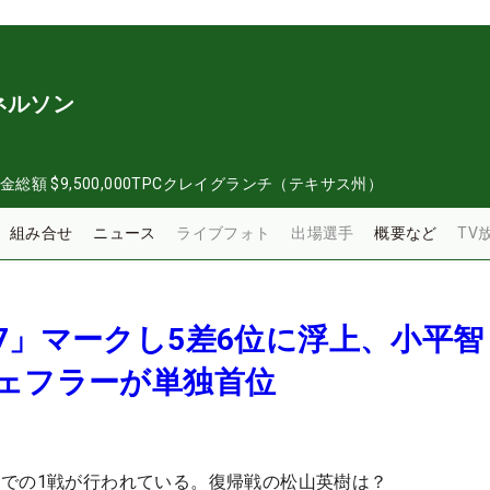
ネルソン
金総額
$9,500,000
TPCクレイグランチ（テキサス州）
組み合せ
ニュース
ライブフォト
出場選手
概要など
TV
7」マークし5差6位に浮上、小平智
シェフラーが単独首位
での1戦が行われている。復帰戦の松山英樹は？