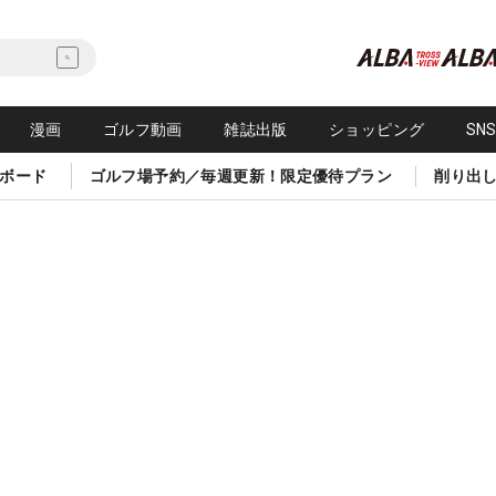
漫画
ゴルフ動画
雑誌出版
ショッピング
SN
ボード
ゴルフ場予約／毎週更新！限定優待プラン
削り出