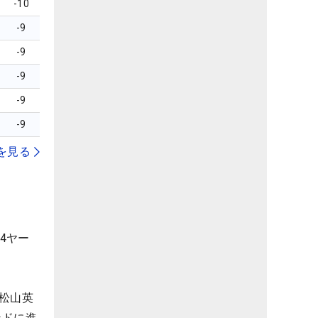
-10
-9
-9
-9
-9
-9
を見る
4ヤー
松山英
ンドに進