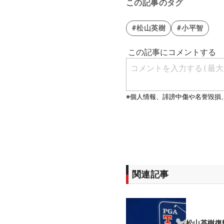
この記事のタグ
#松山英樹
#小平智
関連記事
松山英樹復