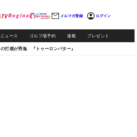
メルマガ登録
ログイン
Sニュース
ゴルフ場予約
連載
プレゼント
しの打感が秀逸 『トゥーロンパター』