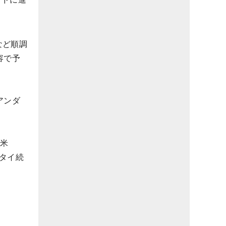
など順調
容で予
アンダ
（米
タイ続