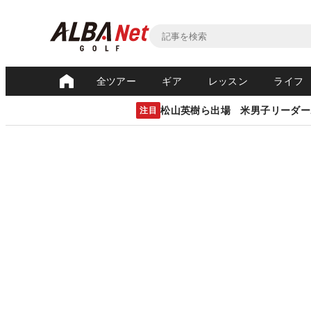
全ツアー
ギア
レッスン
ライフ
松山英樹ら出場 米男子リーダー
注目