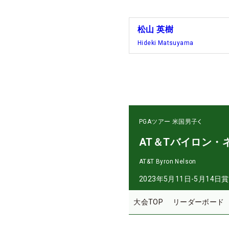
松山 英樹
Hideki Matsuyama
PGAツアー
米国男子
AT＆Tバイロン・
AT&T Byron Nelson
2023年5月11日-5月14日
賞
大会TOP
リーダーボード