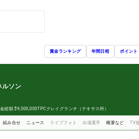
賞金ランキング
年間日程
ポイント
ネルソン
金総額
$9,500,000
TPCクレイグランチ（テキサス州）
組み合せ
ニュース
ライブフォト
出場選手
概要など
TV