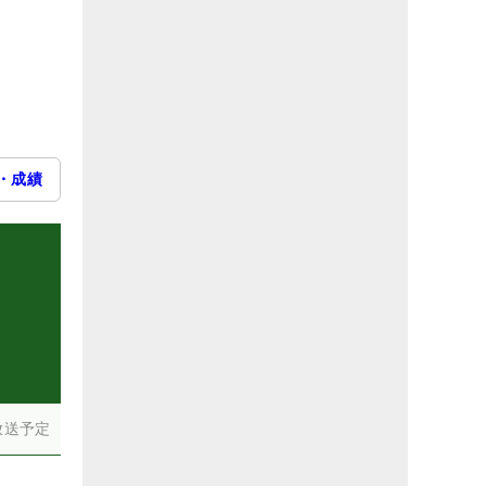
・成績
放送予定