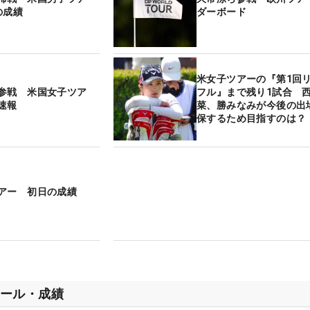
の成績
ダーボード
米女子ツアーの『第1回
参戦 米国女子ツア
フル』まで残り1試合 
速報
菜、勝みなみが今後の出
保するため目指すのは？
アー 初日の成績
ール・成績