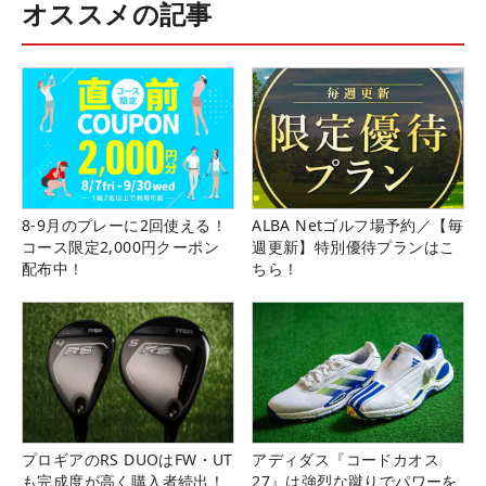
オススメの記事
8-9月のプレーに2回使える！
ALBA Netゴルフ場予約／【毎
コース限定2,000円クーポン
週更新】特別優待プランはこ
配布中！
ちら！
プロギアのRS DUOはFW・UT
アディダス『コードカオス
も完成度が高く購入者続出！
27』は強烈な蹴りでパワーを