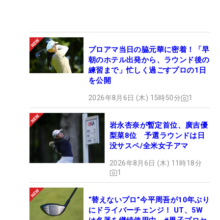
プロアマ当日の脇元華に密着！「早
朝のホテル出発から、ラウンド後の
練習まで」忙しく過ごすプロの1日
を公開
2026年8月6日 (木) 15時50分
1
岩永杏奈が暫定首位、廣吉優
梨菜8位 予選ラウンドは日
没サスペ/全米女子アマ
2026年8月6日 (木) 11時18分
1
“替えないプロ”今平周吾が10年ぶり
にドライバーチェンジ！ UT、5W