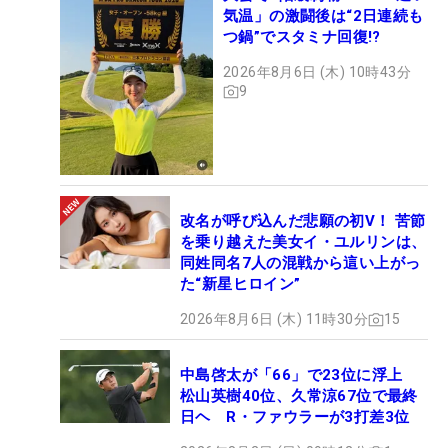
気温」の激闘後は“2日連続も
つ鍋”でスタミナ回復!?
2026年8月6日 (木) 10時43分
9
改名が呼び込んだ悲願の初V！ 苦節
を乗り越えた美女イ・ユルリンは、
同姓同名7人の混戦から這い上がっ
た“新星ヒロイン”
2026年8月6日 (木) 11時30分
15
中島啓太が「66」で23位に浮上
松山英樹40位、久常涼67位で最終
日ヘ R・ファウラーが3打差3位