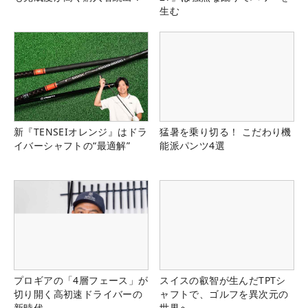
生む
新『TENSEIオレンジ』はドラ
猛暑を乗り切る！ こだわり機
イバーシャフトの“最適解”
能派パンツ4選
プロギアの「4層フェース」が
スイスの叡智が生んだTPTシ
切り開く高初速ドライバーの
ャフトで、ゴルフを異次元の
新時代
世界へ