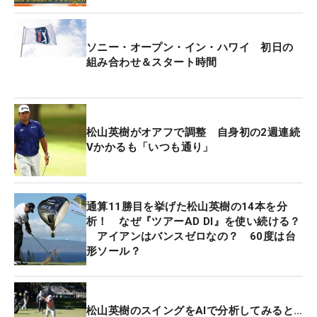
で送ったんですけど、（今回の会場では）いきなり
会ったので、言えないまま終わってしまいました」
と初々しい回答が返ってきた。
ソニー・オープン・イン・ハワイ 初日の
組み合わせ＆スタート時間
ハワイの練習でも「クラブセッティングだったり、
あとは『日差しが強いので目を大事にした方がいい
よ』という話をしてもらえました」と、身振り手振
松山英樹がオアフで調整 自身初の2週連続
り、直接的なアドバイスを得ることもできた。久
Vかかるも「いつも通り」
常、杉浦からも「練習ラウンドで、ミスしていい場
所を確認したり、そうやって準備してるんだなと思
いました」とプロの動きを知ることができた。
通算11勝目を挙げた松山英樹の14本を分
析！ なぜ『ツアーAD DI』を使い続ける？
「海外が初めてで、パスポートもこのために初めて
アイアンはバンスゼロなの？ 60度は台
形ソール？
取りました」と、16歳にとっては大冒険ともいえる
毎日を過ごしている。コースも、「風が吹き抜けて
強いし、グリーン周りの芝が本当ねばっこくて難し
いです」と大きな違いを感じている。
松山英樹のスイングをAIで分析してみると…