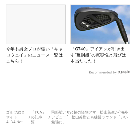
県）
今年も男女プロが強い「キャ
『G740』アイアンが引き出
ロウェイ」のニュース一覧は
す“反則級”の寛容性と飛びは
こちら！
本当だった！
Recommended by
ゴルフ総合
「PGA」
飛距離310yd超の怪物アマ・松山茉生が“海外
サイト
の記事一
デビュー” 松山英樹とも練習ラウンド「いい
ALBA Net
覧
勉強に」