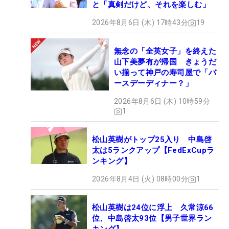
と「真剣だけど、それを楽しむ」
2026年8月6日 (木) 17時43分
19
無念の「全英女子」を終えた
山下美夢有が帰国 きょうだ
い揃って神戸の寿司屋で「バ
ースデーディナー？」
2026年8月6日 (木) 10時59分
1
松山英樹がトップ25入り 中島啓
太は5ランクアップ【FedExCupラ
ンキング】
2026年8月4日 (火) 08時00分
1
松山英樹は24位に浮上 久常涼66
位、中島啓太93位【男子世界ラン