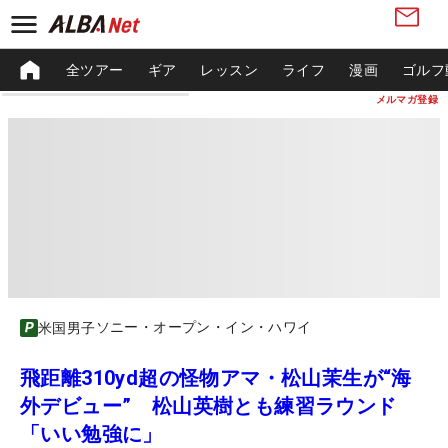
全ツアー
ギア
レッスン
ライフ
漫画
ゴルフ
メルマガ登録
ソニー・オープン・イン・ハワイ
米国男子
飛距離310yd超の怪物アマ・松山茉生が“海
外デビュー” 松山英樹とも練習ラウンド
「いい勉強に」