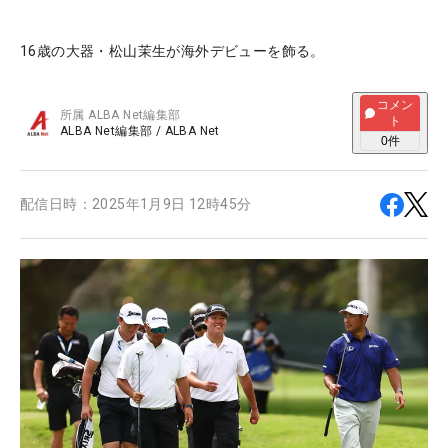
16歳の大器・松山茉生が海外デビューを飾る。
コメン
所属
ALBA Net編集部
ト
ALBA Net編集部
/
ALBA Net
0
件
配信日時：
2025年1月9日 12時45分