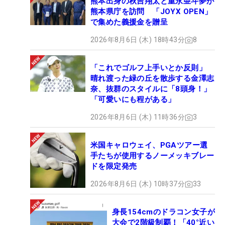
熊本出身の秋吉翔太と重永亜斗夢が
熊本県庁を訪問 「JOYX OPEN」
で集めた義援金を贈呈
2026年8月6日 (木) 18時43分
8
「これでゴルフ上手いとか反則」
晴れ渡った緑の丘を散歩する金澤志
奈、抜群のスタイルに「8頭身！」
「可愛いにも程がある」
2026年8月6日 (木) 11時36分
3
米国キャロウェイ、PGAツアー選
手たちが使用するノーメッキブレー
ドを限定発売
2026年8月6日 (木) 10時37分
33
身長154cmのドラコン女子が
大会で2階級制覇！「40°近い