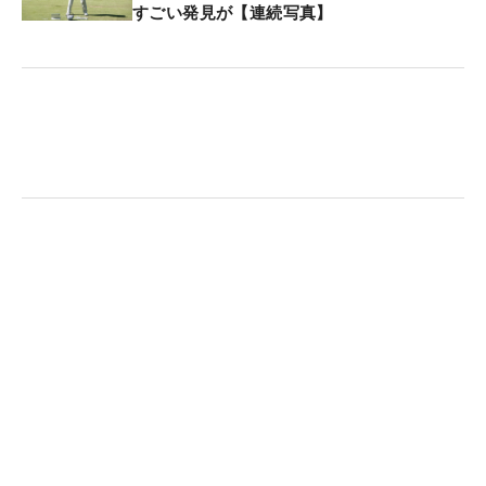
すごい発見が【連続写真】
「まず予選通過をして、上位に入れるように」。将
来的に、この米国男子ツアーは自らの主戦場にした
い場所。最大限のものを得て日本に帰りたい。