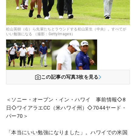
松山英樹（右）ら先輩たちとラウンドする松山茉生（中央）。すべてが
いい勉強になる （撮影：GettyImages）
この記事の写真
3
枚を見る
＜ソニー・オープン・イン・ハワイ 事前情報◇8
日◇ワイアラエCC（米ハワイ州）◇7044ヤード・
パー70＞
「本当にいい勉強になりました」。ハワイでの米国