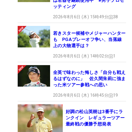
は名器を継続使用中 #男子プロセ
ッティング
2026年8月6日 (木) 15時49分
38
若きスター候補やメジャーハンター
も PGAプレーオフ争い、当落線
上の大物選手は？
2026年8月6日 (木) 14時02分
1
全英で味わった悔しさ「自分も戦え
るはずなのに」 佐久間朱莉に強ま
った米ツアー参戦への思い
2026年8月6日 (木) 16時45分
19
好調の松山英樹は3番手にラ
ンクイン レギュラーツアー
最終戦の優勝予想発表