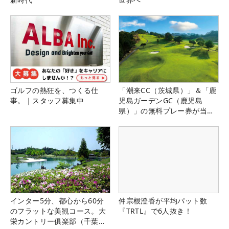
ゴルフの熱狂を、つくる仕
「潮来CC（茨城県）」＆「鹿
事。｜スタッフ募集中
児島ガーデンGC（鹿児島
県）」の無料プレー券が当た
る！！
インター5分、都心から60分
仲宗根澄香が平均パット数
のフラットな美観コース。大
『TRTL』で6人抜き！
栄カントリー俱楽部（千葉