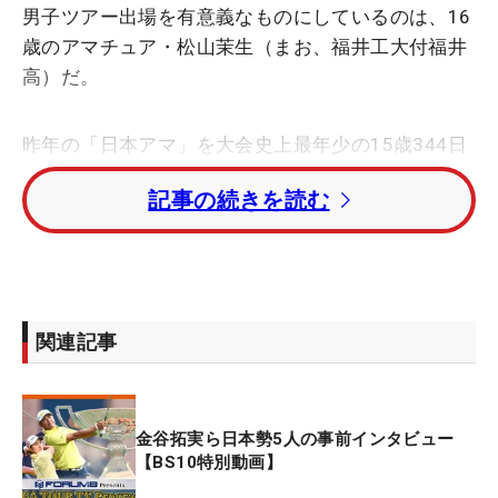
男子ツアー出場を有意義なものにしているのは、16
歳のアマチュア・松山茉生（まお、福井工大付福井
高）だ。
昨年の「日本アマ」を大会史上最年少の15歳344日
で制覇。高校1年生にして平均飛距離310ヤードをゆ
記事の続きを読む
うに超えるポテンシャルが魅力だ。昨年11月に「ダ
ンロップフェニックス」では松山英樹とともにプレ
ー。その際、マスターズ王者に「あの子がアマチュ
アでいることが怖い」とまで言わせるなど、大きな
期待を寄せられている。
関連記事
今週も開幕前の現地時間7日には、松山や久常涼、
杉浦悠太とプレーし、多くの学びを得た。その松山
金谷拓実ら日本勢5人の事前インタビュー
は先週のシーズン開幕戦で優勝。『おめでとうと伝
【BS10特別動画】
えられたか？』と質問された若き松山からは、「文