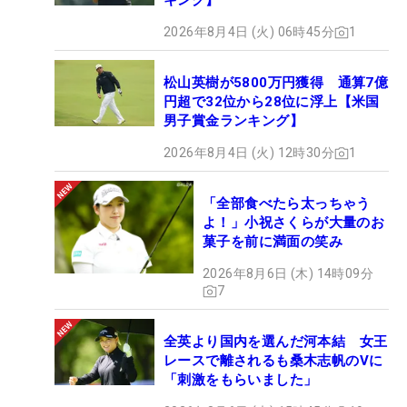
キング】
2026年8月4日 (火) 06時45分
1
松山英樹が5800万円獲得 通算7億
円超で32位から28位に浮上【米国
男子賞金ランキング】
2026年8月4日 (火) 12時30分
1
「全部食べたら太っちゃう
よ！」小祝さくらが大量のお
菓子を前に満面の笑み
2026年8月6日 (木) 14時09分
7
全英より国内を選んだ河本結 女王
レースで離されるも桑木志帆のVに
「刺激をもらいました」