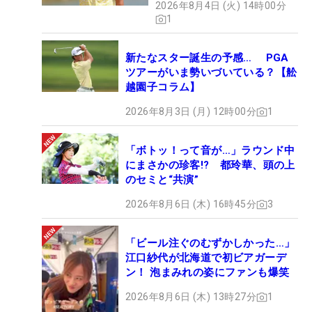
2026年8月4日 (火) 14時00分
1
新たなスター誕生の予感… PGA
ツアーがいま勢いづいている？【舩
越園子コラム】
2026年8月3日 (月) 12時00分
1
「ボトッ！って音が…」ラウンド中
にまさかの珍客!? 都玲華、頭の上
のセミと“共演”
2026年8月6日 (木) 16時45分
3
「ビール注ぐのむずかしかった…」
江口紗代が北海道で初ビアガーデ
ン！ 泡まみれの姿にファンも爆笑
2026年8月6日 (木) 13時27分
1