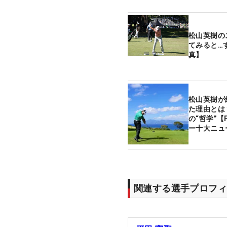
松山英樹の
てみると…
真】
松山英樹が
た理由とは
の“哲学”【P
ー十大ニュ
関連する選手プロフィ