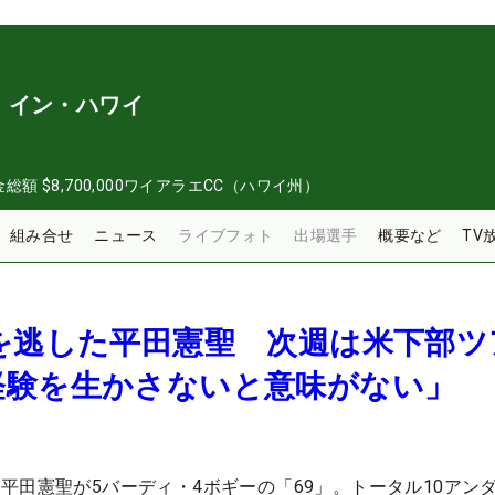
・イン・ハワイ
金総額
$8,700,000
ワイアラエCC（ハワイ州）
組み合せ
ニュース
ライブフォト
出場選手
概要など
TV
を逃した平田憲聖 次週は米下部ツ
経験を生かさないと意味がない」
平田憲聖が5バーディ・4ボギーの「69」。トータル10アンダ