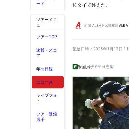
ード
位タイで終えた。
ツアーメニ
ュー
所属
ALBA Net編集部
ALBA
ツアーTOP
配信日時：
2025年1月13日 1
速報・スコ
ア
#
平田憲聖
米国男子
年間日程
ニュース
ライブフォ
ト
ツアー登録
選手