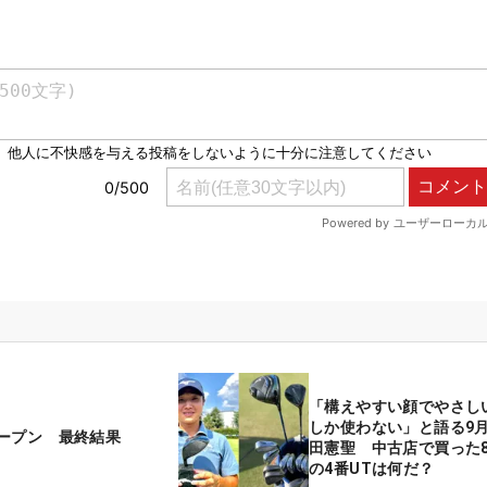
「構えやすい顔でやさし
しか使わない」と語る9月
ープン 最終結果
田憲聖 中古店で買った8
の4番UTは何だ？