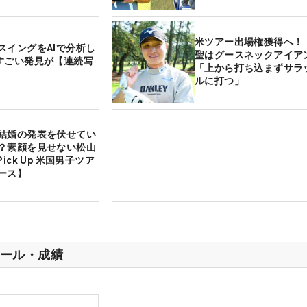
米ツアー出場権獲得へ！
スイングをAIで分析し
聖はグースネックアイア
すごい発見が【連続写
「上から打ち込まずサラ
ルに打つ」
結婚の発表を伏せてい
？素顔を見せない松山
ick Up 米国男子ツア
ース】
ール・成績