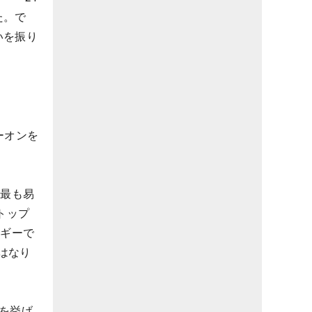
た。で
いを振り
ーオンを
が最も易
トップ
ボギーで
はなり
を挙げ