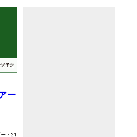
放送予定
アー
ー・21