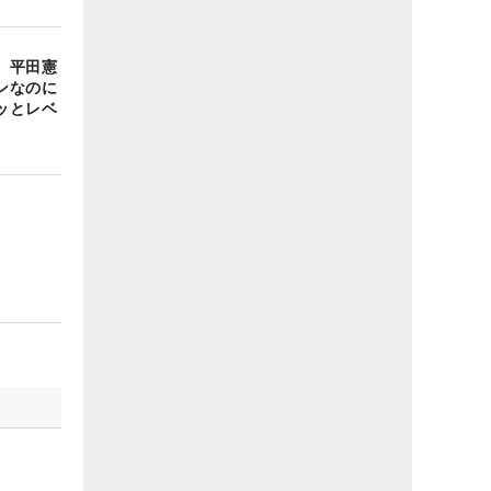
 平田憲
ンなのに
ッとレベ