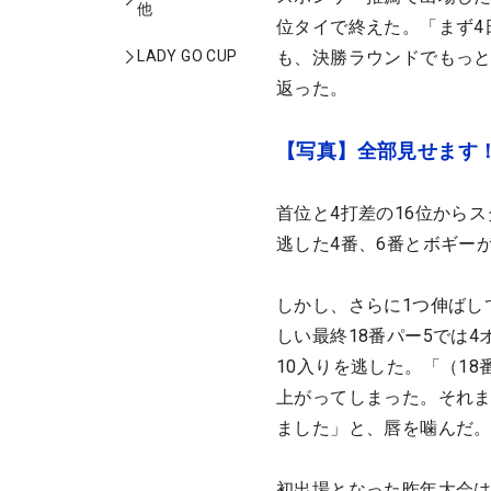
他
位タイで終えた。「まず4
LADY GO CUP
も、決勝ラウンドでもっと
返った。
【写真】全部見せます！
首位と4打差の16位から
逃した4番、6番とボギー
しかし、さらに1つ伸ばし
しい最終18番パー5では
10入りを逃した。「（1
上がってしまった。それ
ました」と、唇を噛んだ
初出場となった昨年大会は