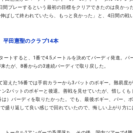
日間プレーするという最初の目標をクリアできたのは良かっ
伸ばして終われていたら、もっと良かった」と、4日間の戦
 平田憲聖のクラブ14本
スタートすると、1番で4.5メートルを決めてバーディ発進。パ
が来たが、8番からの3連続バーディで取り戻した。
て迎えた16番では手前カラーから3パットのボギー。難易度
4オン2パットのボギーと後退。善戦を見せていたが、惜しくも
8番は）バーディを取りたかった。でも、最後ボギー、パー、
まで盛り返して良い感じで回れていたので、悔しい上がり方に
。
、トータル1アンダーで予選落ち。その後、国内ツアーで4勝