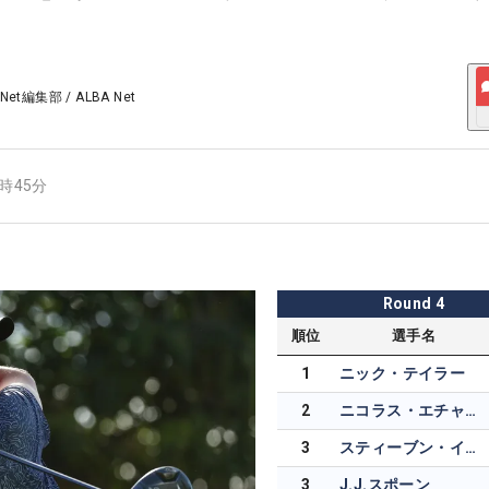
 Net編集部
/
ALBA Net
1時45分
Round
4
順位
選手名
1
ニック・テイラー
2
ニコラス・エチャバリア
3
スティーブン・イェーガー
3
J.J.スポーン