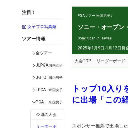
注目！
PGAツアー
米国男子
ソニー・オープン
女子プロ写真館
ツアー情報
Sony Open in Hawaii
2025年1月9日-1月12日
賞
全ツアー
大会TOP
リーダーボード
JLPGA
国内女子
JGTO
国内男子
トップ10入り
LPGA
米国女子
に出場「この
PGA
米国男子
今週の大会
スポンサー推薦で出場した
リーダーボ