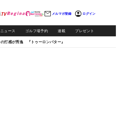
メルマガ登録
ログイン
Sニュース
ゴルフ場予約
連載
プレゼント
しの打感が秀逸 『トゥーロンパター』