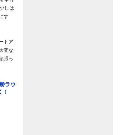
少しは
にす
ートア
大変な
頑張っ
決勝ラウ
く！