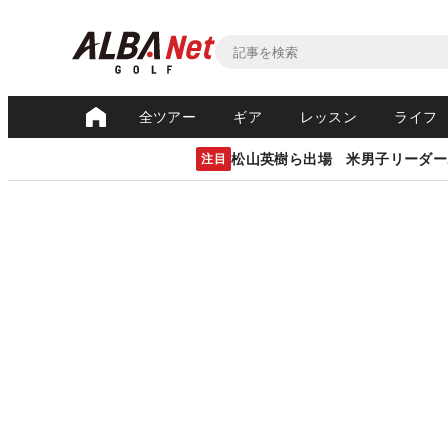
全ツアー
ギア
レッスン
ライフ
松山英樹ら出場 米男子リーダー
注目