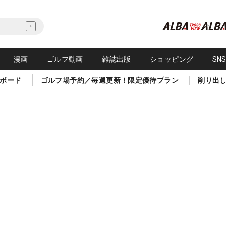
漫画
ゴルフ動画
雑誌出版
ショッピング
SN
ボード
ゴルフ場予約／毎週更新！限定優待プラン
削り出