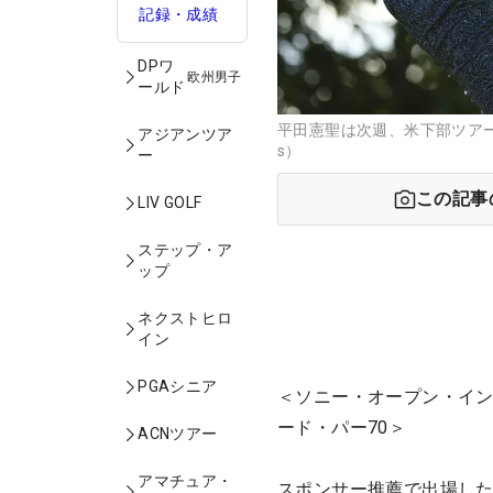
記録・成績
DPワ
欧州男子
ールド
平田憲聖は次週、米下部ツアーに出
アジアンツア
s）
ー
この記事
LIV GOLF
ステップ・ア
ップ
ネクストヒロ
イン
PGAシニア
＜ソニー・オープン・イン
ード・パー70＞
ACNツアー
アマチュア・
スポンサー推薦で出場した