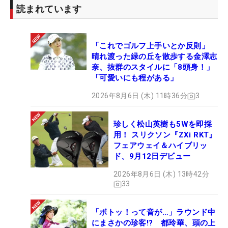
読まれています
「これでゴルフ上手いとか反則」
晴れ渡った緑の丘を散歩する金澤志
奈、抜群のスタイルに「8頭身！」
「可愛いにも程がある」
2026年8月6日 (木) 11時36分
3
珍しく松山英樹も5Wを即採
用！ スリクソン『ZXi RKT』
フェアウェイ＆ハイブリッ
ド、9月12日デビュー
2026年8月6日 (木) 13時42分
33
「ボトッ！って音が…」ラウンド中
にまさかの珍客!? 都玲華、頭の上