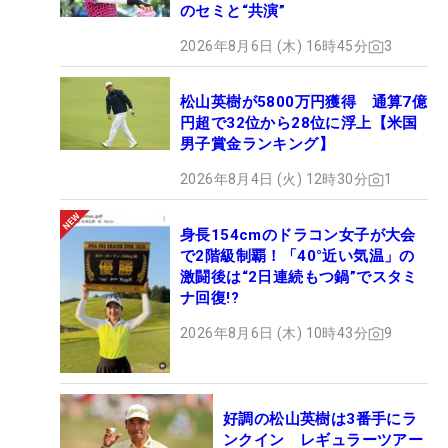
のセミと“共演”
2026年8月6日 (木) 16時45分
3
松山英樹が5800万円獲得 通算7億
円超で32位から28位に浮上【米国
男子賞金ランキング】
2026年8月4日 (火) 12時30分
1
身長154cmのドラコン女子が大会
で2階級制覇！「40°近い気温」の
激闘後は“2日連続もつ鍋”でスタミ
ナ回復!?
2026年8月6日 (木) 10時43分
9
好調の松山英樹は3番手にラ
ンクイン レギュラーツアー