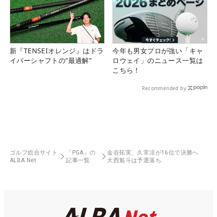
新『TENSEIオレンジ』はドラ
今年も男女プロが強い「キャ
イバーシャフトの“最適解”
ロウェイ」のニュース一覧は
こちら！
Recommended by
ゴルフ総合サイト
「PGA」の
金谷拓実、久常涼が16位で決勝へ
ALBA Net
記事一覧
大西魁斗は予選落ち