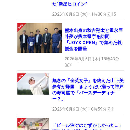
た“新星ヒロイン”
2026年8月6日 (木) 11時30分
15
熊本出身の秋吉翔太と重永亜
斗夢が熊本県庁を訪問
「JOYX OPEN」で集めた義
援金を贈呈
2026年8月6日 (木) 18時43分
8
無念の「全英女子」を終えた山下美
夢有が帰国 きょうだい揃って神戸
の寿司屋で「バースデーディナ
ー？」
2026年8月6日 (木) 10時59分
1
「ビール注ぐのむずかしかった…」