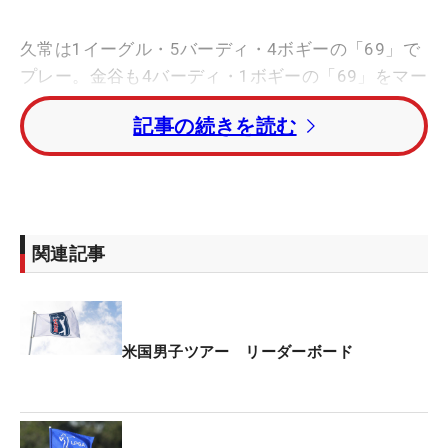
久常は1イーグル・5バーディ・4ボギーの「69」で
プレー。金谷も4バーディ・1ボギーの「69」をマー
クした。
記事の続きを読む
大西魁斗は5バーディ・1ボギーの「68」と伸ばす
も、初日の出遅れが響き、トータル3アンダーでカ
ットラインに1打及ばなかった。
関連記事
トータル13アンダー・単独首位にガリック・ヒーゴ
（南アフリカ）。トータル12アンダー・2位タイに
テーラー・モンゴメリ、エリック・コール（ともに
米国）が続いている。
米国男子ツアー リーダーボード
今大会はポイントランキング50位外の選手が来季シ
ード権とシグネチャー大会出場権をかけて争う、秋