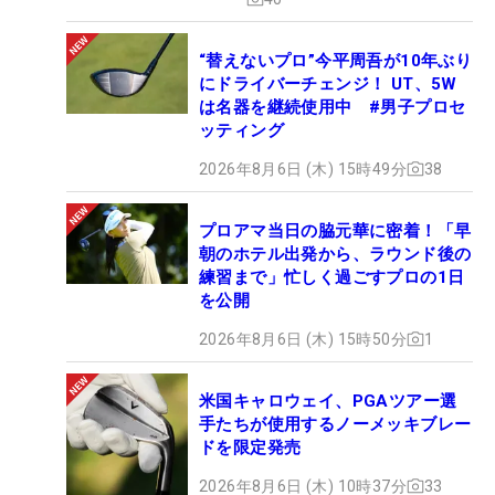
“替えないプロ”今平周吾が10年ぶり
にドライバーチェンジ！ UT、5W
は名器を継続使用中 #男子プロセ
ッティング
2026年8月6日 (木) 15時49分
38
プロアマ当日の脇元華に密着！「早
朝のホテル出発から、ラウンド後の
練習まで」忙しく過ごすプロの1日
を公開
2026年8月6日 (木) 15時50分
1
米国キャロウェイ、PGAツアー選
手たちが使用するノーメッキブレー
ドを限定発売
2026年8月6日 (木) 10時37分
33