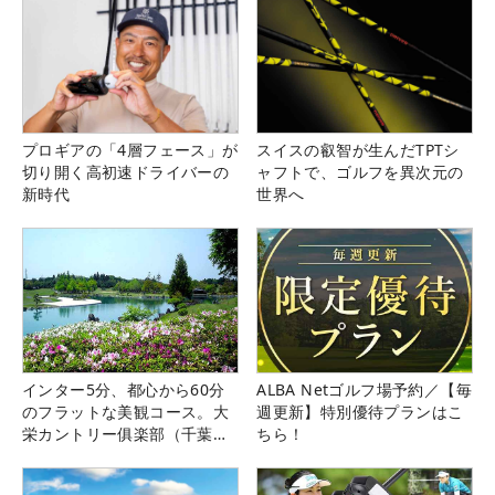
プロギアの「4層フェース」が
スイスの叡智が生んだTPTシ
切り開く高初速ドライバーの
ャフトで、ゴルフを異次元の
新時代
世界へ
インター5分、都心から60分
ALBA Netゴルフ場予約／【毎
のフラットな美観コース。大
週更新】特別優待プランはこ
栄カントリー俱楽部（千葉
ちら！
県）