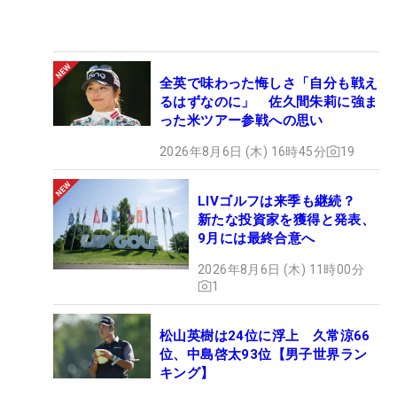
全英で味わった悔しさ「自分も戦え
るはずなのに」 佐久間朱莉に強ま
った米ツアー参戦への思い
2026年8月6日 (木) 16時45分
19
LIVゴルフは来季も継続？
新たな投資家を獲得と発表、
9月には最終合意へ
2026年8月6日 (木) 11時00分
1
松山英樹は24位に浮上 久常涼66
位、中島啓太93位【男子世界ラン
キング】