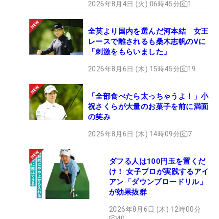
2026年8月4日 (火) 06時45分
1
全英より国内を選んだ河本結 女王
レースで離されるも桑木志帆のVに
「刺激をもらいました」
2026年8月6日 (木) 15時45分
19
「全部食べたら太っちゃうよ！」小
祝さくらが大量のお菓子を前に満面
の笑み
2026年8月6日 (木) 14時09分
7
ダフる人は100円玉を置くだ
け！ 女子プロが実践するアイ
アン「ダウンブロードリル」
が効果抜群
2026年8月6日 (木) 12時00分
40