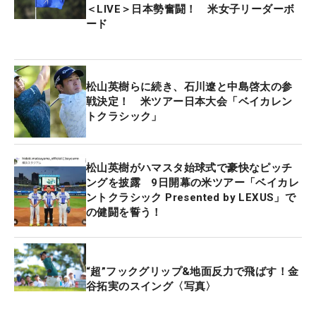
の陣『フェデックス・カップフォール』の第2戦。
＜LIVE＞日本勢奮闘！ 米女子リーダーボ
優勝者には2年間のシードが与えられる。ランク50
ード
位以内の選手も出場できるが、その場合はポイント
の加算はされない。
松山英樹らに続き、石川遼と中島啓太の参
戦決定！ 米ツアー日本大会「ベイカレン
トクラシック」
松山英樹がハマスタ始球式で豪快なピッチ
ングを披露 9日開幕の米ツアー「ベイカレ
ントクラシック Presented by LEXUS」で
の健闘を誓う！
“超”フックグリップ&地面反力で飛ばす！金
谷拓実のスイング〈写真〉