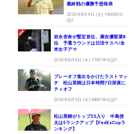
最終戦の優勝予想発表
2026年8月4日 (火) 14時00分
1
岩永杏奈が暫定首位、廣吉優梨菜8
位 予選ラウンドは日没サスペ/全
米女子アマ
2026年8月6日 (木) 11時18分
1
プレーオフ進出をかけたラストマッ
チ 松山英樹は日本時間7日深夜に
ティオフ
2026年8月5日 (水) 08時18分
1
松山英樹がトップ25入り 中島啓
太は5ランクアップ【FedExCupラ
ンキング】