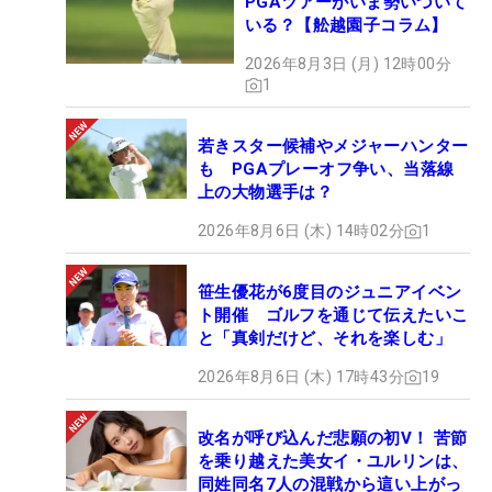
PGAツアーがいま勢いづいて
いる？【舩越園子コラム】
2026年8月3日 (月) 12時00分
1
若きスター候補やメジャーハンター
も PGAプレーオフ争い、当落線
上の大物選手は？
2026年8月6日 (木) 14時02分
1
笹生優花が6度目のジュニアイベン
ト開催 ゴルフを通じて伝えたいこ
と「真剣だけど、それを楽しむ」
2026年8月6日 (木) 17時43分
19
改名が呼び込んだ悲願の初V！ 苦節
を乗り越えた美女イ・ユルリンは、
同姓同名7人の混戦から這い上がっ