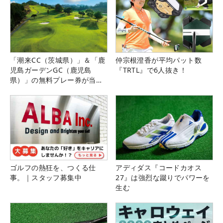
「潮来CC（茨城県）」＆「鹿
仲宗根澄香が平均パット数
児島ガーデンGC（鹿児島
『TRTL』で6人抜き！
県）」の無料プレー券が当た
る！！
ゴルフの熱狂を、つくる仕
アディダス『コードカオス
事。｜スタッフ募集中
27』は強烈な蹴りでパワーを
生む