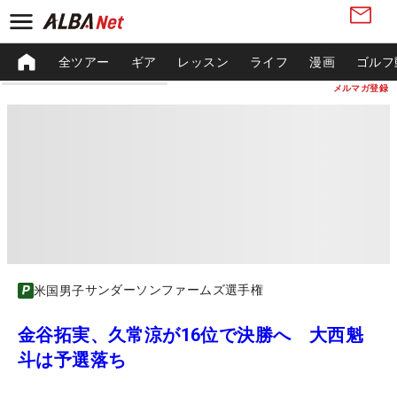
全ツアー
ギア
レッスン
ライフ
漫画
ゴルフ
メルマガ登録
サンダーソンファームズ選手権
米国男子
金谷拓実、久常涼が16位で決勝へ 大西魁
斗は予選落ち