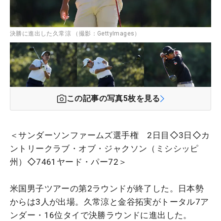
決勝に進出した久常涼 （撮影：GettyImages）
この記事の写真
5
枚を見る
＜サンダーソンファームズ選手権 2日目◇3日◇カ
ントリークラブ・オブ・ジャクソン（ミシシッピ
州）◇7461ヤード・パー72＞
米国男子ツアーの第2ラウンドが終了した。日本勢
からは3人が出場。久常涼と金谷拓実がトータル7ア
ンダー・16位タイで決勝ラウンドに進出した。