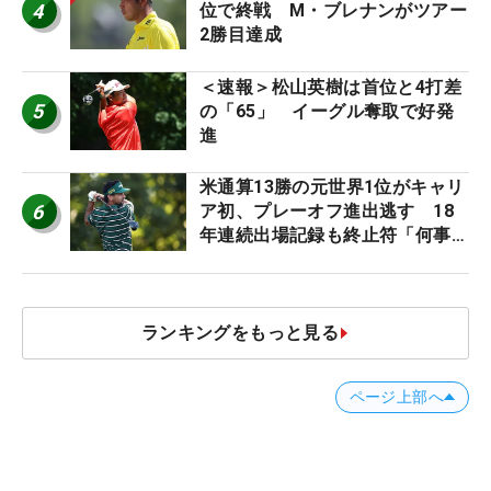
4
位で終戦 M・ブレナンがツアー
2勝目達成
＜速報＞松山英樹は首位と4打差
5
の「65」 イーグル奪取で好発
進
米通算13勝の元世界1位がキャリ
6
ア初、プレーオフ進出逃す 18
年連続出場記録も終止符「何事も
永遠に続けられない」
ランキングをもっと見る
ページ上部へ