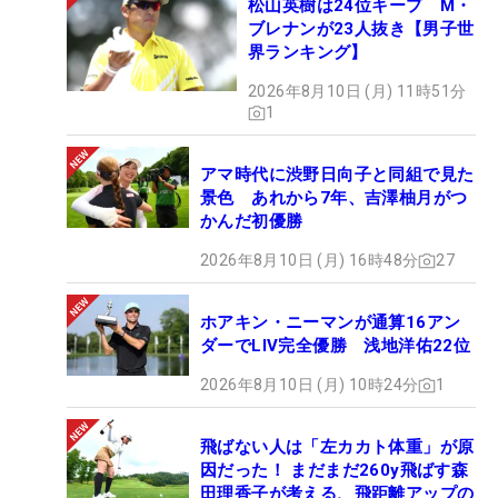
松山英樹は24位キープ M・
ブレナンが23人抜き【男子世
界ランキング】
2026年8月10日 (月) 11時51分
1
アマ時代に渋野日向子と同組で見た
景色 あれから7年、吉澤柚月がつ
かんだ初優勝
2026年8月10日 (月) 16時48分
27
ホアキン・ニーマンが通算16アン
ダーでLIV完全優勝 浅地洋佑22位
2026年8月10日 (月) 10時24分
1
飛ばない人は「左カカト体重」が原
因だった！ まだまだ260y飛ばす森
田理香子が考える、飛距離アップの