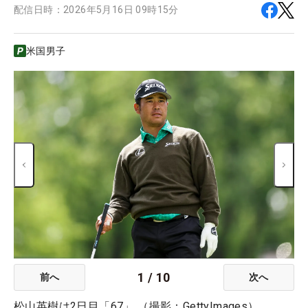
配信日時：
2026年5月16日 09時15分
米国男子
1
/
10
前へ
次へ
松山英樹は2日目「67」 （撮影：GettyImages）