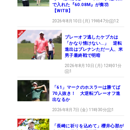
で入れた『60.08M』が奏功
【WITB】
2026年8月10日 (月) 19時47分
12
プレーオフ逃したケプカは
「かなり情けない…」 逆転
進出はブレナンただ一人、米
男子最終戦で明暗
2026年8月10日 (月) 12時01分
1
「61」マークのホスラーは勝てば
70人抜き！ 大逆転プレーオフ進
出なるか
2026年8月7日 (金) 11時30分
1
「長崎に祈りを込めて」櫻井心那が