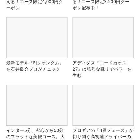
える！コース限定4,000円ク
る！コース限定3,500円クー
ーポン
ポン配布中！
最新モデル『FJクオンタム』
アディダス『コードカオス
を石井良介プロがチェック
27』は強烈な蹴りでパワーを
生む
インター5分、都心から60分
プロギアの「4層フェース」が
のフラットな美観コース。大
切り開く高初速ドライバーの