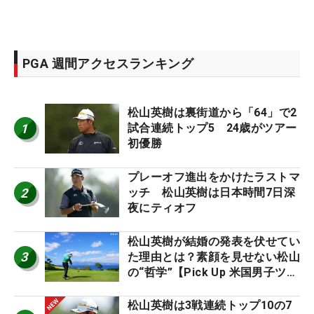
PGA 週間アクセスランキング
松山英樹は裏街道から「64」で2
1
試合連続トップ5 24歳がツアー
初優勝
プレーオフ進出をかけたラストマ
2
ッチ 松山英樹は日本時間7日深
夜にティオフ
松山英樹が結婚の発表を伏せてい
3
た理由とは？素顔を見せない松山
の“哲学”【Pick Up 米国男子ツア
ー十大ニュース】
松山英樹は3戦連続トップ10の7