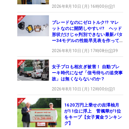
2026年8月10日 (月) 16時00分
1
ブレードなのにゼロトルク!? マレ
ットなのに開閉しやすい!? ヘッド
形状だけじゃ判別できない最新パタ
ー34モデルの性能早見表を作って
みた #ギアカタログ2026
2026年8月10日 (月) 17時08分
39
女子プロも相次ぎ被害！ 自動ブレ
ーキ時代になぜ「信号待ちの追突事
故」は無くならないのか？
2026年8月10日 (月) 12時00分
1
1620万円上乗せの吉澤柚月
が11位に浮上 菅楓華が1位
をキープ【女子賞金ランキン
グ】