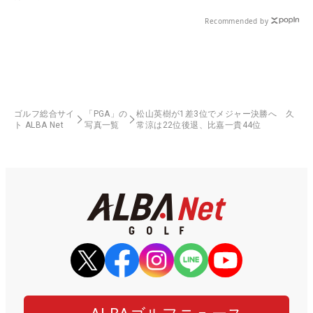
Recommended by
ゴルフ総合サイ
「PGA」の
松山英樹が1差3位でメジャー決勝へ 久
ト ALBA Net
写真一覧
常涼は22位後退、比嘉一貴44位