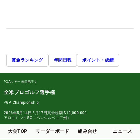
賞金ランキング
年間日程
ポイント・成績
PGAツアー
米国男子
全米プロゴルフ選手権
PGA Championship
2026年5月14日-5月17日
賞金総額
$19,000,000
アロニミンクGC（ペンシルベニア州）
大会TOP
リーダーボード
組み合せ
ニュース