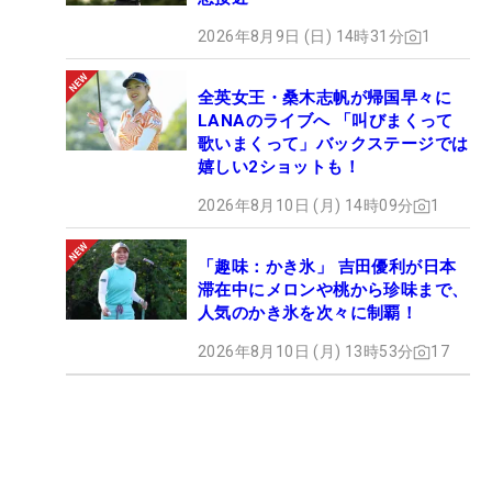
2026年8月9日 (日) 14時31分
1
全英女王・桑木志帆が帰国早々に
LANAのライブへ 「叫びまくって
歌いまくって」バックステージでは
嬉しい2ショットも！
2026年8月10日 (月) 14時09分
1
「趣味：かき氷」 吉田優利が日本
滞在中にメロンや桃から珍味まで、
人気のかき氷を次々に制覇！
2026年8月10日 (月) 13時53分
17