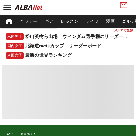
全ツアー
ギア
レッスン
ライフ
漫画
ゴルフ
メルマガ登録
松山英樹ら出場 ウィンダム選手権のリーダーボード
米国男子
北海道meijiカップ リーダーボード
国内女子
最新の世界ランキング
米国女子
PGAツアー
米国男子