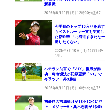
新常識
2026年8月10日 (月) 12時00分
67
今季初のトップ10入りを逃す
もベストルーキー賞を受賞し
た都玲華 「北海道すきだなー
帰りたくない」
2026年8月10日 (月) 16時12分
13
ベテラン助言で『V1X』復帰が奏
功 鳥海颯汰が記録更新「63」で
今季ツアー外3勝目
2026年8月10日 (月) 16時44分
76
初優勝の吉澤柚月が18→12位に浮
上 メジャーV・桑木志帆が1位独