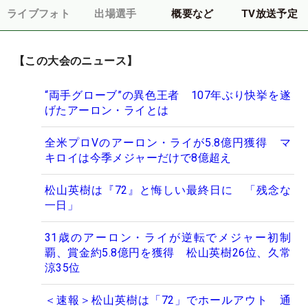
ライブフォト
出場選手
概要など
TV放送予定
【この大会のニュース】
“両手グローブ”の異色王者 107年ぶり快挙を遂
げたアーロン・ライとは
全米プロVのアーロン・ライが5.8億円獲得 マ
キロイは今季メジャーだけで8億超え
松山英樹は『72』と悔しい最終日に 「残念な
一日」
31歳のアーロン・ライが逆転でメジャー初制
覇、賞金約5.8億円を獲得 松山英樹26位、久常
涼35位
＜速報＞松山英樹は「72」でホールアウト 通