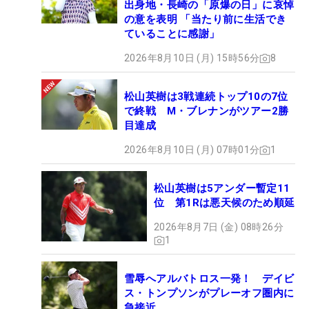
出身地・長崎の「原爆の日」に哀悼
の意を表明 「当たり前に生活でき
ていることに感謝」
2026年8月10日 (月) 15時56分
8
松山英樹は3戦連続トップ10の7位
で終戦 M・ブレナンがツアー2勝
目達成
2026年8月10日 (月) 07時01分
1
松山英樹は5アンダー暫定11
位 第1Rは悪天候のため順延
2026年8月7日 (金) 08時26分
1
雪辱へアルバトロス一発！ デイビ
ス・トンプソンがプレーオフ圏内に
急接近