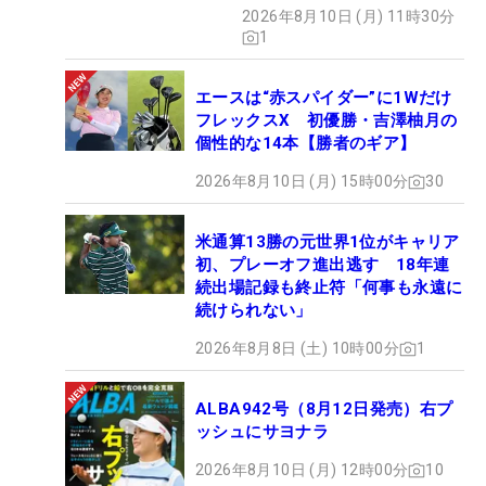
2026年8月10日 (月) 11時30分
1
エースは“赤スパイダー”に1Wだけ
フレックスX 初優勝・吉澤柚月の
個性的な14本【勝者のギア】
2026年8月10日 (月) 15時00分
30
米通算13勝の元世界1位がキャリア
初、プレーオフ進出逃す 18年連
続出場記録も終止符「何事も永遠に
続けられない」
2026年8月8日 (土) 10時00分
1
ALBA942号（8月12日発売）右プ
ッシュにサヨナラ
2026年8月10日 (月) 12時00分
10