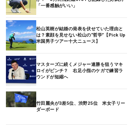
「一番感触がいい」
松山英樹が結婚の発表を伏せていた理由と
は？素顔を見せない松山の“哲学”【Pick Up
米国男子ツアー十大ニュース】
マスターズに続くメジャー連勝を狙うマキ
ロイがピンチ？ 右足小指のケガで練習ラ
ウンドが短縮へ
竹田麗央が3差5位、渋野25位 米女子リー
ダーボード