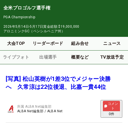
全米プロゴルフ選手権
PGA Championship
2026年5月14日-5月17日
賞金総額
$19,000,000
アロニミンクGC（ペンシルベニア州）
大会TOP
リーダーボード
組み合せ
ニュース
ライブフォト
出場選手
概要など
TV放送予定
[写真] 松山英樹が1差3位でメジャー決勝
へ 久常涼は22位後退、比嘉一貴44位
コメン
所属
ALBA Net編集部
ト
ALBA Net編集部
/
ALBA Net
0
件