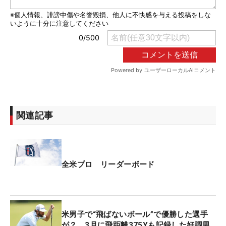
関連記事
全米プロ リーダーボード
米男子で“飛ばないボール”で優勝した選手
が？ 3月に飛距離375Yも記録した好調男