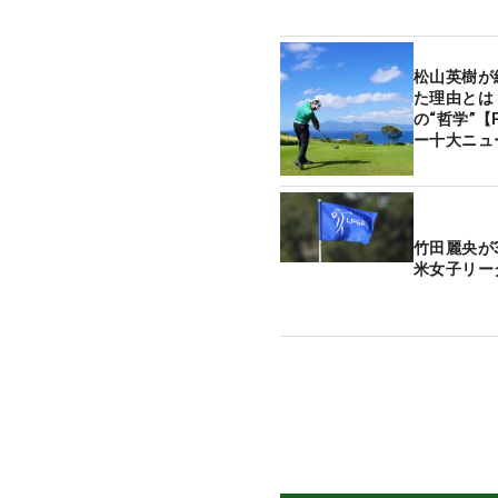
松山英樹が
た理由とは
の“哲学”【P
ー十大ニュ
竹田麗央が
米女子リー