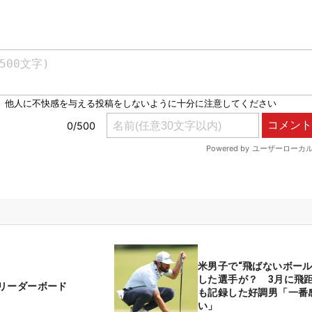
米男子で“飛ばないボール
した選手が？ 3月に飛距
リーダーボード
も記録した好調男「一番
い」