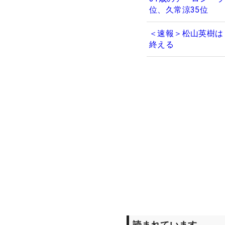
位、久常涼35位
＜速報＞松山英樹は
終える
読まれています