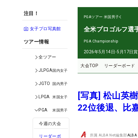
注目！
PGAツアー
米国男子
全米プロゴルフ選
女子プロ写真館
ツアー情報
PGA Championship
2026年5月14日-5月17日
賞
全ツアー
大会TOP
リーダーボード
JLPGA
国内女子
JGTO
国内男子
[写真] 松山
LPGA
米国女子
22位後退、比
PGA
米国男子
今週の大会
所属
ALBA Net編集部
ALBA
リーダーボ