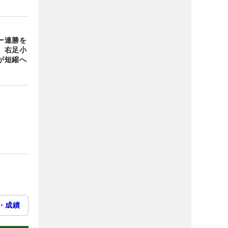
ー連勝を
 右足小
が短縮へ
・成績