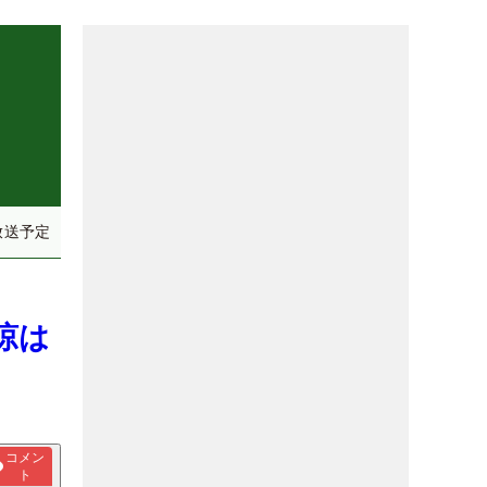
放送予定
涼は
コメン
ト