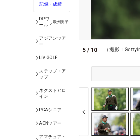
記録・成績
DPワ
欧州男子
ールド
アジアンツア
ー
5
/
10
（撮影：GettyI
LIV GOLF
ステップ・ア
ップ
ネクストヒロ
イン
PGAシニア
ACNツアー
アマチュア・