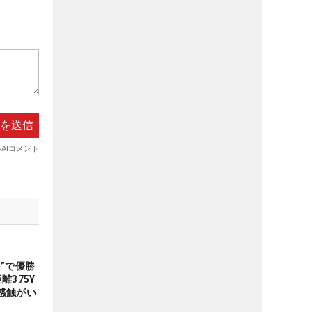
”で優勝
離375Y
感触がい