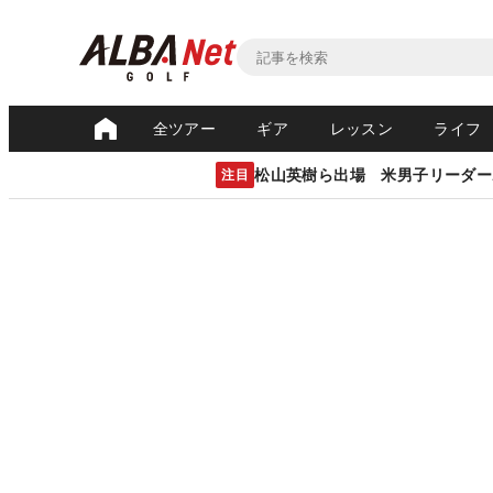
全ツアー
ギア
レッスン
ライフ
松山英樹ら出場 米男子リーダー
注目