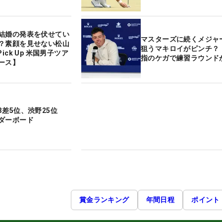
結婚の発表を伏せてい
マスターズに続くメジャ
？素顔を見せない松山
狙うマキロイがピンチ？
ick Up 米国男子ツア
指のケガで練習ラウンド
ース】
3差5位、渋野25位
ダーボード
賞金ランキング
年間日程
ポイント