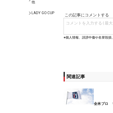
他
LADY GO CUP
関連記事
全米プロ 