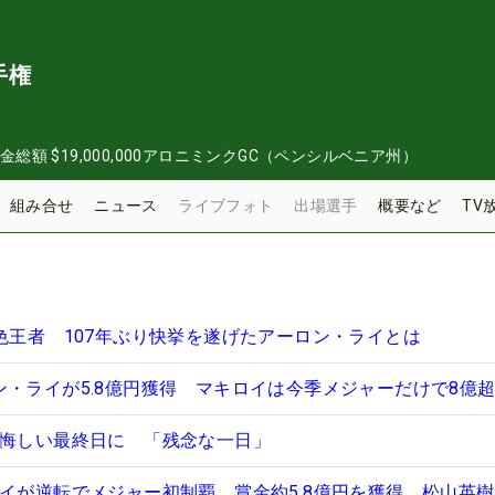
手権
金総額
$19,000,000
アロニミンクGC（ペンシルベニア州）
組み合せ
ニュース
ライブフォト
出場選手
概要など
TV
異色王者 107年ぶり快挙を遂げたアーロン・ライとは
ン・ライが5.8億円獲得 マキロイは今季メジャーだけで8億
と悔しい最終日に 「残念な一日」
イが逆転でメジャー初制覇、賞金約5.8億円を獲得 松山英樹