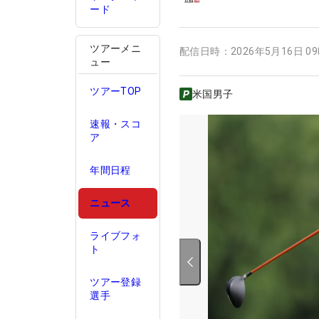
ード
ツアーメニ
配信日時：
2026年5月16日 0
ュー
ツアーTOP
米国男子
速報・スコ
ア
年間日程
ニュース
ライブフォ
ト
ツアー登録
選手