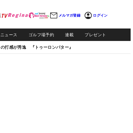
メルマガ登録
ログイン
Sニュース
ゴルフ場予約
連載
プレゼント
しの打感が秀逸 『トゥーロンパター』