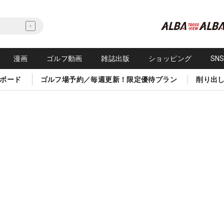
漫画
ゴルフ動画
雑誌出版
ショッピング
SN
ボード
ゴルフ場予約／毎週更新！限定優待プラン
削り出