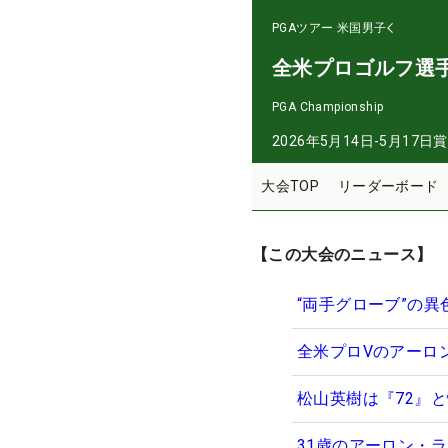
PGAツアー
米国男子
全米プロゴルフ選
PGA Championship
2026年5月14日-5月17日
賞
大会TOP
リーダーボード
【この大会のニュース】
“両手グローブ”の
全米プロVのアーロ
松山英樹は『72』
31歳のアーロン・ラ