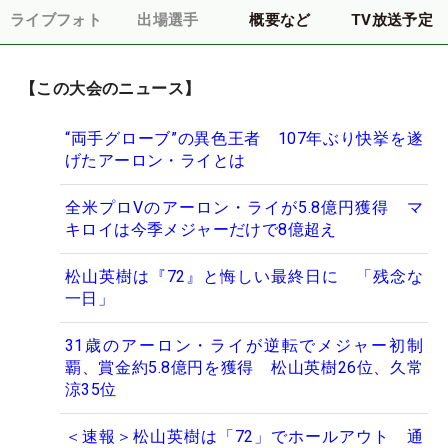
ライブフォト
出場選手
概要など
TV放送予定
【この大会のニュース】
“両手グローブ”の異色王者 107年ぶり快挙を遂
げたアーロン・ライとは
全米プロVのアーロン・ライが5.8億円獲得 マ
キロイは今季メジャーだけで8億超え
松山英樹は『72』と悔しい最終日に 「残念な
一日」
31歳のアーロン・ライが逆転でメジャー初制
覇、賞金約5.8億円を獲得 松山英樹26位、久常
涼35位
＜速報＞松山英樹は「72」でホールアウト 通