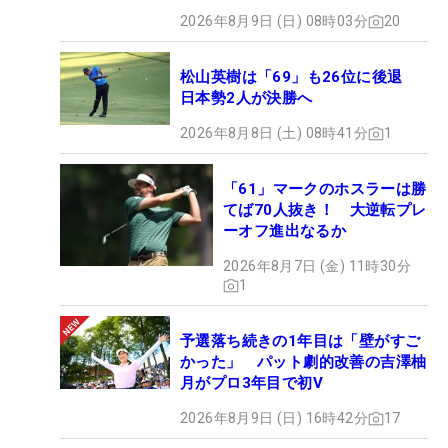
2026年8月9日 (日) 08時03分
20
松山英樹は「69」も26位に後退
日本勢2人が決勝へ
2026年8月8日 (土) 08時41分
1
「61」マークのホスラーは勝
てば70人抜き！ 大逆転プレ
ーオフ進出なるか
2026年8月7日 (金) 11時30分
1
予選落ち続きの1年目は「壁がすご
かった」 パット劇的改善の吉澤柚
月がプロ3年目で初V
2026年8月9日 (日) 16時42分
17