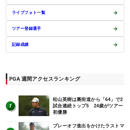
→
ライブフォト一覧
→
ツアー登録選手
→
記録成績
PGA 週間アクセスランキング
松山英樹は裏街道から「64」で2
1
試合連続トップ5 24歳がツアー
初優勝
プレーオフ進出をかけたラストマ