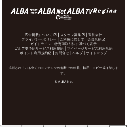
広告掲載について
スタッフ募集
運営会社
プライバシーポリシー
ご利用に際して
会員規約
ガイドライン
特定商取引法に基づく表示
ゴルフ場予約サービス利用規約
マイページサービス利用規約
ポイント利用規約
お問合せ
ヘルプ
サイトマップ
掲載されている全てのコンテンツの無断での転載、転用、コピー等は禁じま
す。
© ALBA Net