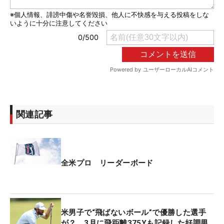
関連記事
全米プロ リーダーボード
米男子で“飛ばないボール”で優勝した選手
が？ 3月に飛距離375Yも記録した好調男