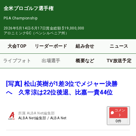
全米プロゴルフ選手権
PGA Championship
2026年5月14日-5月17日
賞金総額
$19,000,000
アロニミンクGC（ペンシルベニア州）
大会TOP
リーダーボード
組み合せ
ニュース
ライブフォト
出場選手
概要など
TV放送予定
[写真] 松山英樹が1差3位でメジャー決勝
へ 久常涼は22位後退、比嘉一貴44位
コメン
所属
ALBA Net編集部
ト
ALBA Net編集部
/
ALBA Net
0
件