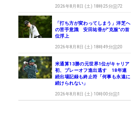
2026年8月8日 (土) 18時25分
72
「打ち方が変わってしまう」洋芝へ
の苦手意識 安田祐香が“克服”の首
位浮上
2026年8月8日 (土) 18時49分
20
米通算13勝の元世界1位がキャリア
初、プレーオフ進出逃す 18年連
続出場記録も終止符「何事も永遠に
続けられない」
2026年8月8日 (土) 10時00分
1