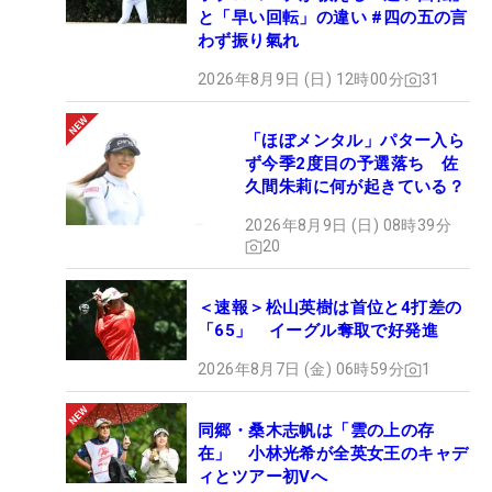
と「早い回転」の違い #四の五の言
わず振り氣れ
2026年8月9日 (日) 12時00分
31
「ほぼメンタル」パター入ら
ず今季2度目の予選落ち 佐
久間朱莉に何が起きている？
2026年8月9日 (日) 08時39分
20
＜速報＞松山英樹は首位と4打差の
「65」 イーグル奪取で好発進
2026年8月7日 (金) 06時59分
1
同郷・桑木志帆は「雲の上の存
在」 小林光希が全英女王のキャデ
ィとツアー初Vへ