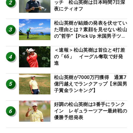
2
ッチ 松山英樹は日本時間7日深
夜にティオフ
松山英樹が結婚の発表を伏せてい
3
た理由とは？素顔を見せない松山
の“哲学”【Pick Up 米国男子ツア
ー十大ニュース】
＜速報＞松山英樹は首位と4打差
4
の「65」 イーグル奪取で好発
進
松山英樹が7000万円獲得 通算7
5
億円越えでランクアップ【米国男
子賞金ランキング】
好調の松山英樹は3番手にランク
6
イン レギュラーツアー最終戦の
優勝予想発表