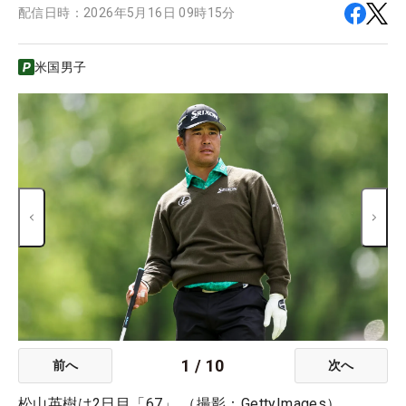
配信日時：
2026年5月16日 09時15分
米国男子
1
/
10
前へ
次へ
松山英樹は2日目「67」 （撮影：GettyImages）