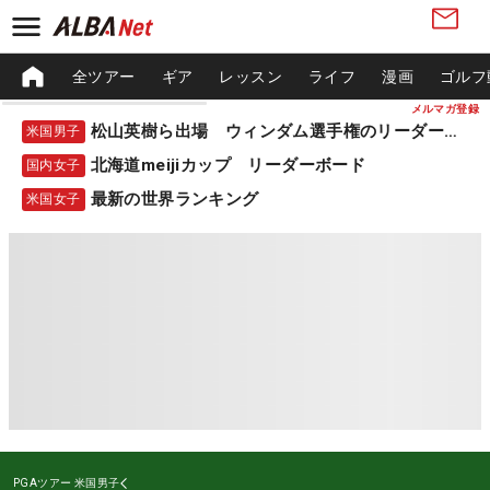
全ツアー
ギア
レッスン
ライフ
漫画
ゴルフ
メルマガ登録
松山英樹ら出場 ウィンダム選手権のリーダーボード
米国男子
北海道meijiカップ リーダーボード
国内女子
最新の世界ランキング
米国女子
PGAツアー
米国男子