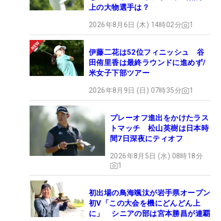
上の大物選手は？
2026年8月6日 (木) 14時02分
1
伊藤二花は52位フィニッシュ 谷
田侑里香は最終ラウンドに進めず/
米女子下部ツアー
2026年8月9日 (日) 07時35分
1
プレーオフ進出をかけたラス
トマッチ 松山英樹は日本時
間7日深夜にティオフ
2026年8月5日 (水) 08時18分
1
初出場の鳥海颯汰が岩手県オープン
初V「この大会を機にどんどん上
に」 シニアの部は宮本勝昌が連覇