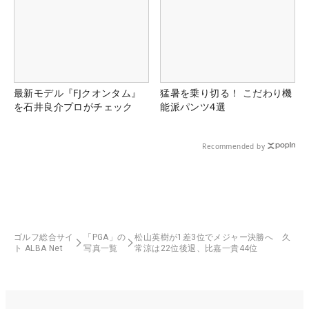
最新モデル『FJクオンタム』
猛暑を乗り切る！ こだわり機
を石井良介プロがチェック
能派パンツ4選
Recommended by
ゴルフ総合サイ
「PGA」の
松山英樹が1差3位でメジャー決勝へ 久
ト ALBA Net
写真一覧
常涼は22位後退、比嘉一貴44位