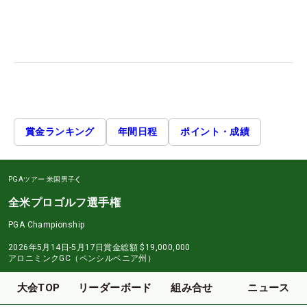
賞金ランキング
年間日程
ポイント・成績
PGAツアー
米国男子
全米プロゴルフ選手権
PGA Championship
2026年5月14日-5月17日
賞金総額
$19,000,000
アロニミンクGC（ペンシルベニア州）
大会TOP
リーダーボード
組み合せ
ニュース