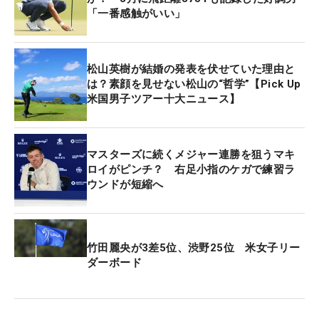
「一番感触がいい」
松山英樹が結婚の発表を伏せていた理由と
は？素顔を見せない松山の“哲学”【Pick Up
米国男子ツアー十大ニュース】
マスターズに続くメジャー連勝を狙うマキ
ロイがピンチ？ 右足小指のケガで練習ラ
ウンドが短縮へ
竹田麗央が3差5位、渋野25位 米女子リー
ダーボード