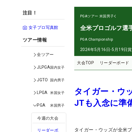
注目！
PGAツアー
米国男子
全米プロゴルフ選
女子プロ写真館
ツアー情報
PGA Championship
2024年5月16日-5月19日
賞
全ツアー
大会TOP
リーダーボード
JLPGA
国内女子
JGTO
国内男子
タイガー・ウ
LPGA
米国女子
JTも入念に準
PGA
米国男子
今週の大会
タイガー・ウッズが全米プ
リーダーボ