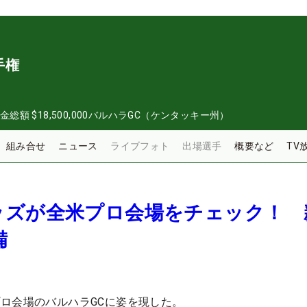
手権
金総額
$18,500,000
バルハラGC（ケンタッキー州）
組み合せ
ニュース
ライブフォト
出場選手
概要など
TV
ッズが全米プロ会場をチェック！ 
備
ロ会場のバルハラGCに姿を現した。