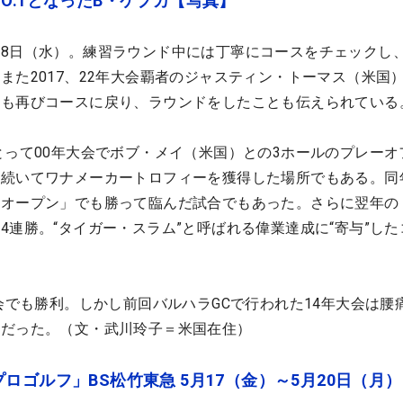
O.1となったB・ケプカ【写真】
8日（水）。練習ラウンド中には丁寧にコースをチェックし
また2017、22年大会覇者のジャスティン・トーマス（米国）
日も再びコースに戻り、ラウンドをしたことも伝えられている
とって00年大会でボブ・メイ（米国）との3ホールのプレーオ
に続いてワナメーカートロフィーを獲得した場所でもある。同
英オープン」でも勝って臨んだ試合でもあった。さらに翌年の
4連勝。“タイガー・スラム”と呼ばれる偉業達成に“寄与”した
大会でも勝利。しかし前回バルハラGCで行われた14年大会は腰
ちだった。（文・武川玲子＝米国在住）
ロゴルフ」BS松竹東急 5月17（金）～5月20日（月）