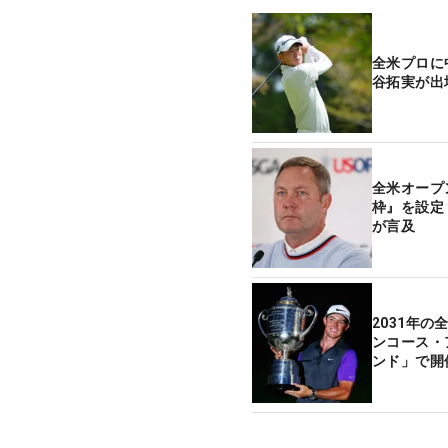
全米プロに
谷拓実が出
全米オープ
枠』を設定
が言及
2031年
ンコース・
ンド」で開