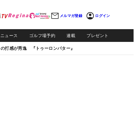
メルマガ登録
ログイン
Sニュース
ゴルフ場予約
連載
プレゼント
しの打感が秀逸 『トゥーロンパター』