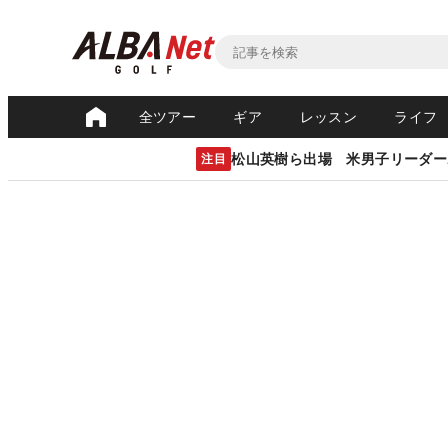
全ツアー
ギア
レッスン
ライフ
松山英樹ら出場 米男子リーダー
注目