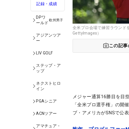
記録・成績
DPワ
欧州男子
ールド
全米プロ会場で練習ラウンド
GettyImages）
アジアンツア
ー
この記事
LIV GOLF
ステップ・ア
ップ
ネクストヒロ
イン
メジャー通算16勝目を目
PGAシニア
「全米プロ選手権」の開催
ブ・アメリカがSNSで公
ACNツアー
アマチュア・