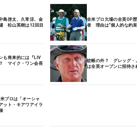
中島啓太、久常涼、金
全米プロ欠場の全英OP
場 松山英樹は12回目
者 理由は“個人的な約束
ンも将来的には『LIV
蚊帳の外？ グレッグ・
？ マイク・ワン会長
は全英オープンに招待さ
の全米プロは「オーシャ
アット・キアワアイラ
催