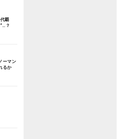
歴代覇
”…？
ノーマン
れるか