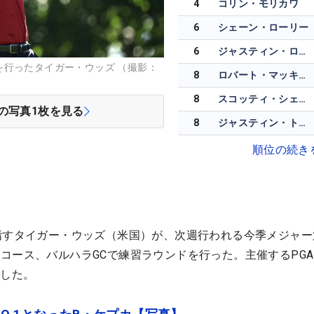
4
コリン・モリカワ
6
シェーン・ローリー
6
ジャスティン・ローズ
を行ったタイガー・ウッズ （撮影：
8
ロバート・マッキンタイア
8
スコッティ・シェフラー
の写真
1
枚を見る
8
ジャスティン・トーマス
順位の続き
指すタイガー・ウッズ（米国）が、次週行われる今季メジャー
コース、バルハラGCで練習ラウンドを行った。主催するPG
表した。