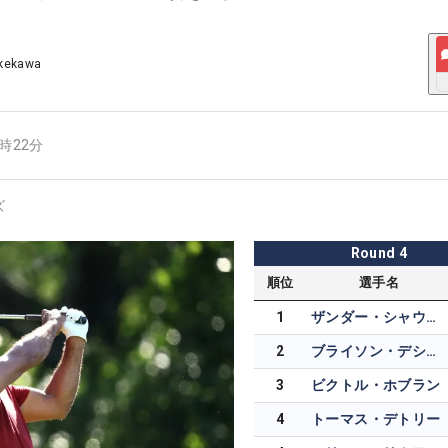
akekawa
7時22分
ズ
Round
4
順位
選手名
1
ザンダー・シャウフェレ
2
ブライソン・デシャンボー
3
ビクトル・ホブラン
4
トーマス・デトリー