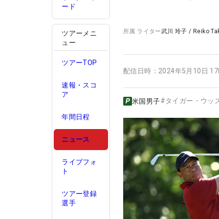
ード
所属
ライター
武川 玲子
/
Reiko T
ツアーメニ
ュー
ツアーTOP
配信日時：
2024年5月10日 1
速報・スコ
ア
#
タイガー・ウッ
米国男子
年間日程
ニュース
ライブフォ
ト
ツアー登録
選手