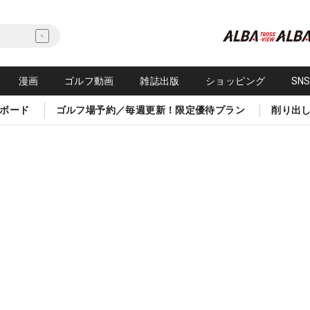
漫画
ゴルフ動画
雑誌出版
ショッピング
SN
ボード
ゴルフ場予約／毎週更新！限定優待プラン
削り出