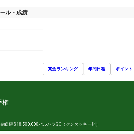
ール・成績
賞金ランキング
年間日程
ポイント
手権
金総額
$18,500,000
バルハラGC（ケンタッキー州）