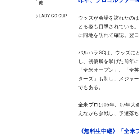
昨年、プロゴルファーN
他
LADY GO CUP
ウッズが会場を訪れたのは
とる姿も目撃されている。
に同地を訪れて確認。翌
バルハラGCは、ウッズに
し、初優勝を挙げた前年
「全米オープン」、「全
ターズ」も制し、メジャー
でもある。
全米プロは06年、07年
えながら参戦し、予選落
《無料生中継》「全米プ