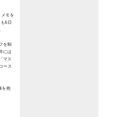
、メモを
も6日
。
フを制
年には
「マス
コース
痛を抱