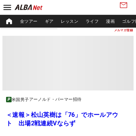
全ツアー
ギア
レッスン
ライフ
漫画
ゴルフ
メルマガ登録
アーノルド・パーマー招待
米国男子
＜速報＞松山英樹は「76」でホールアウ
ト 出場2戦連続Vならず