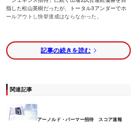
「ジェネシス招待」に続く出場2試合連続優勝を目
指した松山英樹だったが、トータル3アンダーでホ
ールアウトし快挙達成はならなかった。
記事の続きを読む
2打差の4位で3日目を終え逆転を目指す一日だった
が、8番でボギーを叩くとその後も荒れた展開に。
10番ボギー、11番バーディ、12番ボギーと出入り
激しく進むと、13番パー4ではダブルボギーを叩い
た。16番で1つ戻したものの、18番もボギーの締め
関連記事
くくりとなり「76」。最後まで苦いラウンドになっ
た。
現在トップに立つのは、トータル15アンダーまで伸
アーノルド・パーマー招待 スコア速報
ばしている世界ランキング1位のスコッティ・シェ
フラー（米国）。2位のウィンダム・クラーク（米