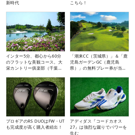
新時代
こちら！
インター5分、都心から60分
「潮来CC（茨城県）」＆「鹿
のフラットな美観コース。大
児島ガーデンGC（鹿児島
栄カントリー俱楽部（千葉
県）」の無料プレー券が当た
県）
る！！
プロギアのRS DUOはFW・UT
アディダス『コードカオス
も完成度が高く購入者続出！
27』は強烈な蹴りでパワーを
生む