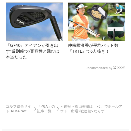
『G740』アイアンが引き出
仲宗根澄香が平均パット数
す“反則級”の寛容性と飛びは
『TRTL』で6人抜き！
本当だった！
Recommended by
ゴルフ総合サイ
「PGA」の
＜速報＞松山英樹は「76」でホールア
ト ALBA Net
記事一覧
ウト 出場2戦連続Vならず