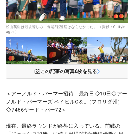
松山英樹は最後苦しみ、出場2戦連続はならなかった。 （撮影：GettyIm
ages）
この記事の写真
6
枚を見る
＜アーノルド・パーマー招待 最終日◇10日◇アー
ノルド・パーマーズ ベイヒルC＆L（フロリダ州）
◇7466ヤード・パー72＞
現在、最終ラウンドが終盤に入っている。前戦の