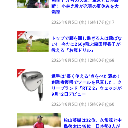
満喫！ からの大阪、東京と日本縦
断！ 小林光希が充実の夏休みを大
満喫
2026年8月5日 (水) 16時17分
17
トップで腰を回し過ぎる人は飛ばな
い! 今だに260y飛ぶ森田理香子が
教える『お腹ドリル』
2026年8月5日 (水) 12時00分
68
選手は“長く使える”点をべた褒め！
創業者復帰でソールを見直した、ク
リーブランド『RTZ 2』ウェッジが
9月12日デビュー
2026年8月5日 (水) 15時09分
60
松山英樹は32位、久常涼と中
島啓太は48位 日本勢3人が