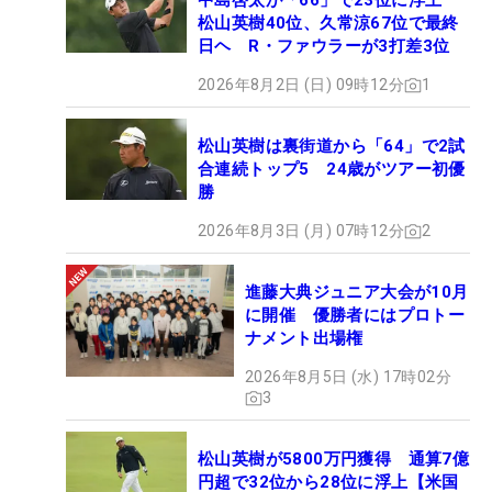
中島啓太が「66」で23位に浮上
松山英樹40位、久常涼67位で最終
日ヘ R・ファウラーが3打差3位
2026年8月2日 (日) 09時12分
1
松山英樹は裏街道から「64」で2試
合連続トップ5 24歳がツアー初優
勝
2026年8月3日 (月) 07時12分
2
進藤大典ジュニア大会が10月
に開催 優勝者にはプロトー
ナメント出場権
2026年8月5日 (水) 17時02分
3
松山英樹が5800万円獲得 通算7億
円超で32位から28位に浮上【米国