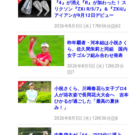
『4』が消え『R』が加わった！ ス
リクソン『ZXi R/5/7』＆『ZXiU』
アイアンが9月12日デビュー
2026年8月5日 (水) 17時56分
62
昨年覇者・河本結は小祝さく
ら、佐久間朱莉と同組 国内
女子ゴルフ組み合わせ発表
2026年8月5日 (水) 12時20分
1
小祝さくら、川﨑春花ら女子プロ4
人が浴衣姿で長岡花火大会へ 吉本
ひかるが過ごした「最高の夏休
み！」
2026年8月5日 (水) 12時36分
6