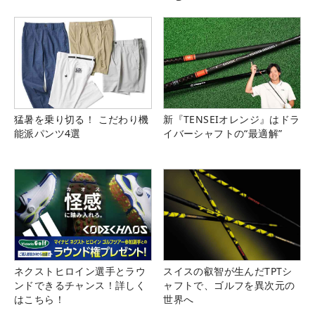
猛暑を乗り切る！ こだわり機
新『TENSEIオレンジ』はドラ
能派パンツ4選
イバーシャフトの“最適解”
ネクストヒロイン選手とラウ
スイスの叡智が生んだTPTシ
ンドできるチャンス！詳しく
ャフトで、ゴルフを異次元の
はこちら！
世界へ