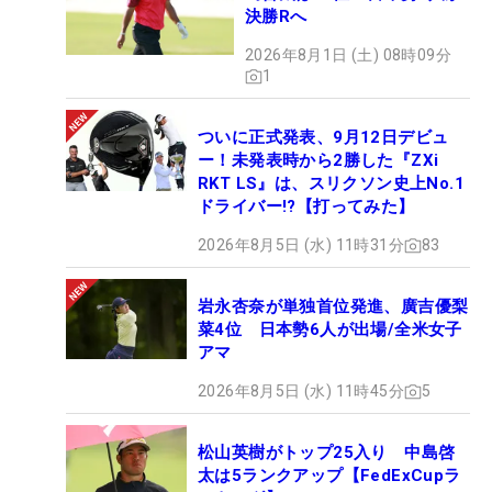
決勝Rへ
2026年8月1日 (土) 08時09分
1
ついに正式発表、9月12日デビュ
ー！未発表時から2勝した『ZXi
RKT LS』は、スリクソン史上No.1
ドライバー!?【打ってみた】
2026年8月5日 (水) 11時31分
83
岩永杏奈が単独首位発進、廣吉優梨
菜4位 日本勢6人が出場/全米女子
アマ
2026年8月5日 (水) 11時45分
5
松山英樹がトップ25入り 中島啓
太は5ランクアップ【FedExCupラ