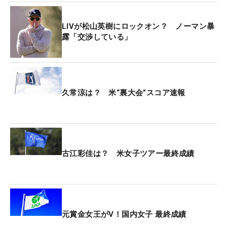
国）、シェーン・ローリー（アイルランド）に6打
差をつけ、終盤をプレーしている。
LIVが松山英樹にロックオン？ ノーマン暴
露「交渉している」
久常涼は？ 米“裏大会”スコア速報
古江彩佳は？ 米女子ツアー最終成績
元賞金女王がV！国内女子 最終成績