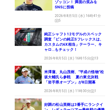
ゾッコン！ 満面の笑みを
SNSに投稿
2026年8月5日 (水) 16時41分
5
純正シャフト12モデルのスペック
調査「ピンの純正Sフレックスは、
カスタムの6X相当」テーラー、キ
ャロ…もチェック！
2026年8月5日 (水) 16時15分
13
米澤蓮、丸山茂樹、“平成の怪物”松
坂大輔氏ら参戦 夏の東北決戦
「岩手県オープン」が8日開幕
2026年8月5日 (水) 11時30分
1
好調の松山英樹は3番手にランクイ
ン レギュラーツアー最終戦の優勝