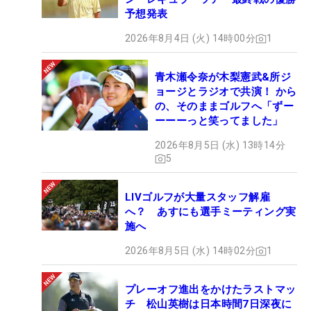
予想発表
2026年8月4日 (火) 14時00分
1
青木瀬令奈が木梨憲武&所ジ
ョージとラジオで共演！ から
の、そのままゴルフへ「ずー
ーーーっと笑ってました」
2026年8月5日 (水) 13時14分
5
LIVゴルフが大量スタッフ解雇
へ？ あすにも選手ミーティング実
施へ
2026年8月5日 (水) 14時02分
1
プレーオフ進出をかけたラストマッ
チ 松山英樹は日本時間7日深夜に