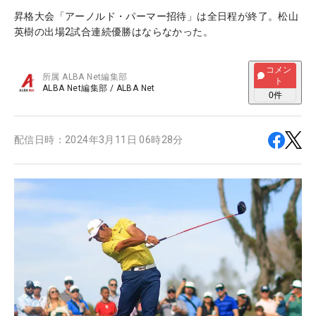
昇格大会「アーノルド・パーマー招待」は全日程が終了。松山
英樹の出場2試合連続優勝はならなかった。
コメン
所属
ALBA Net編集部
ト
ALBA Net編集部
/
ALBA Net
0
件
配信日時：
2024年3月11日 06時28分