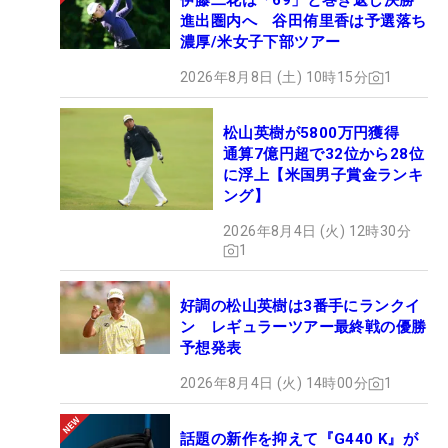
伊藤二花は「69」と巻き返し決勝
進出圏内へ 谷田侑里香は予選落ち
濃厚/米女子下部ツアー
2026年8月8日 (土) 10時15分
1
松山英樹が5800万円獲得
通算7億円超で32位から28位
に浮上【米国男子賞金ランキ
ング】
2026年8月4日 (火) 12時30分
1
好調の松山英樹は3番手にランクイ
ン レギュラーツアー最終戦の優勝
予想発表
2026年8月4日 (火) 14時00分
1
話題の新作を抑えて『G440 K』が