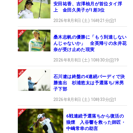
安田祐香、吉澤柚月が首位タイ浮
上 金田久美子が1差3位
2026年8月8日 (土) 16時21分
1
桑木志帆の優勝に「もう到達しない
んじゃないか」 全英帰りの永井花
奈が受け止めた現実
2026年8月8日 (土) 10時30分
19
石川遼は終盤の4連続バーディで決
勝進出 杉浦悠太は予選落ち/米男
子下部
2026年8月8日 (土) 10時33分
1
6戦連続予選落ちから復活の
狼煙 入谷響を救った師匠・
中嶋常幸の助言