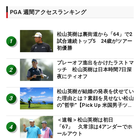
PGA 週間アクセスランキング
松山英樹は裏街道から「64」で2
1
試合連続トップ5 24歳がツアー
初優勝
プレーオフ進出をかけたラストマ
2
ッチ 松山英樹は日本時間7日深
夜にティオフ
松山英樹が結婚の発表を伏せてい
3
た理由とは？素顔を見せない松山
の“哲学”【Pick Up 米国男子ツア
ー十大ニュース】
＜速報＞松山英樹は初日
4
「67」 久常涼は4アンダーでホ
ールアウト