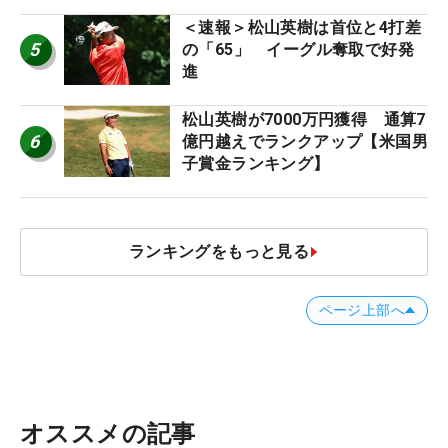
＜速報＞松山英樹は首位と4打差
5
の「65」 イーグル奪取で好発
進
松山英樹が7000万円獲得 通算7
6
億円越えでランクアップ【米国男
子賞金ランキング】
ランキングをもっと見る
ページ上部へ
オススメの記事