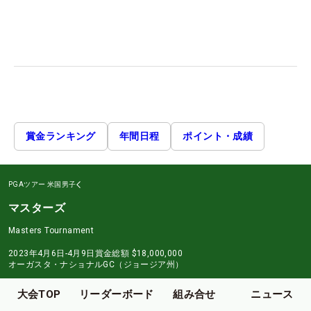
賞金ランキング
年間日程
ポイント・成績
PGAツアー
米国男子
マスターズ
Masters Tournament
2023年4月6日-4月9日
賞金総額
$18,000,000
オーガスタ・ナショナルGC（ジョージア州）
大会TOP
リーダーボード
組み合せ
ニュース