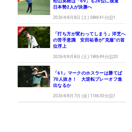
松山英樹は「69」も26位に後退
日本勢2人が決勝へ
2026年8月8日 (土) 08時41分
1
「打ち方が変わってしまう」洋芝へ
の苦手意識 安田祐香が“克服”の首
位浮上
2026年8月8日 (土) 18時49分
20
「61」マークのホスラーは勝てば
70人抜き！ 大逆転プレーオフ進
出なるか
2026年8月7日 (金) 11時30分
1