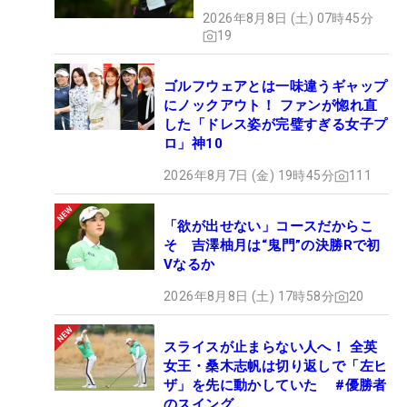
2026年8月8日 (土) 07時45分
19
ゴルフウェアとは一味違うギャップ
にノックアウト！ ファンが惚れ直
した「ドレス姿が完璧すぎる女子プ
ロ」神10
2026年8月7日 (金) 19時45分
111
「欲が出せない」コースだからこ
そ 吉澤柚月は“鬼門”の決勝Rで初
Vなるか
2026年8月8日 (土) 17時58分
20
スライスが止まらない人へ！ 全英
女王・桑木志帆は切り返しで「左ヒ
ザ」を先に動かしていた #優勝者
のスイング