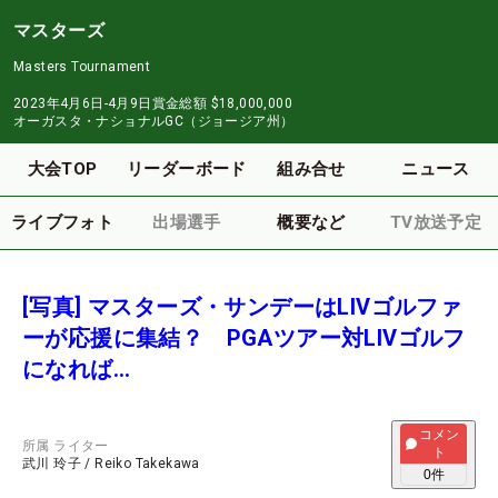
マスターズ
Masters Tournament
2023年4月6日-4月9日
賞金総額
$18,000,000
オーガスタ・ナショナルGC（ジョージア州）
大会TOP
リーダーボード
組み合せ
ニュース
ライブフォト
出場選手
概要など
TV放送予定
[写真] マスターズ・サンデーはLIVゴルファ
ーが応援に集結？ PGAツアー対LIVゴルフ
になれば…
コメン
所属
ライター
ト
武川 玲子
/
Reiko Takekawa
0
件