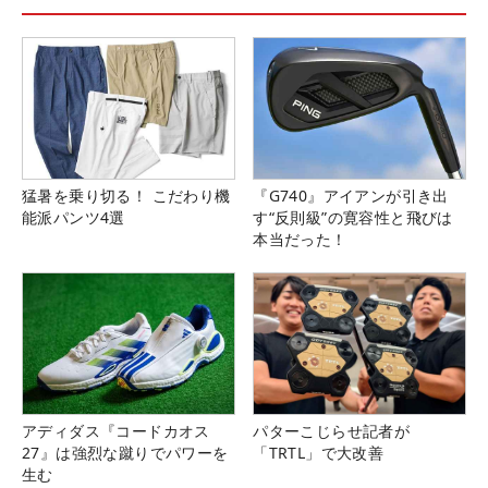
猛暑を乗り切る！ こだわり機
『G740』アイアンが引き出
能派パンツ4選
す“反則級”の寛容性と飛びは
本当だった！
アディダス『コードカオス
パターこじらせ記者が
27』は強烈な蹴りでパワーを
「TRTL」で大改善
生む