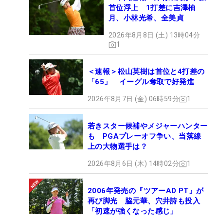
首位浮上 1打差に吉澤柚
月、小林光希、全美貞
2026年8月8日 (土) 13時04分
1
＜速報＞松山英樹は首位と4打差の
「65」 イーグル奪取で好発進
2026年8月7日 (金) 06時59分
1
若きスター候補やメジャーハンター
も PGAプレーオフ争い、当落線
上の大物選手は？
2026年8月6日 (木) 14時02分
1
2006年発売の『ツアーAD PT』が
再び脚光 脇元華、穴井詩も投入
「初速が強くなった感じ」