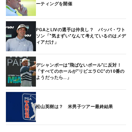
ーティングを開催
PGAとLIVの選手は仲良し？ バッバ・ワト
ソン「“気まずい”なんて考えているのはメデ
ィアだけ」
デシャンボーは“飛ばないボール”に反対！
「すべてのホールが“リビエラCC”の10番の
ようだったら…」
松山英樹は？ 米男子ツアー最終結果