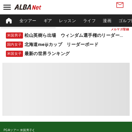
全ツアー
ギア
レッスン
ライフ
漫画
ゴルフ
メルマガ登録
松山英樹ら出場 ウィンダム選手権のリーダーボード
米国男子
北海道meijiカップ リーダーボード
国内女子
最新の世界ランキング
米国女子
PGAツアー
米国男子