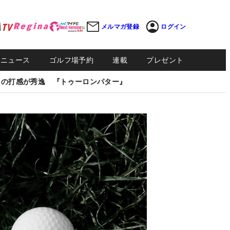
メルマガ登録
ログイン
Sニュース
ゴルフ場予約
連載
プレゼント
しの打感が秀逸 『トゥーロンパター』