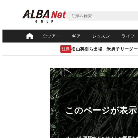
全ツアー
ギア
レッスン
ライフ
松山英樹ら出場 米男子リーダー
注目
このページが表示