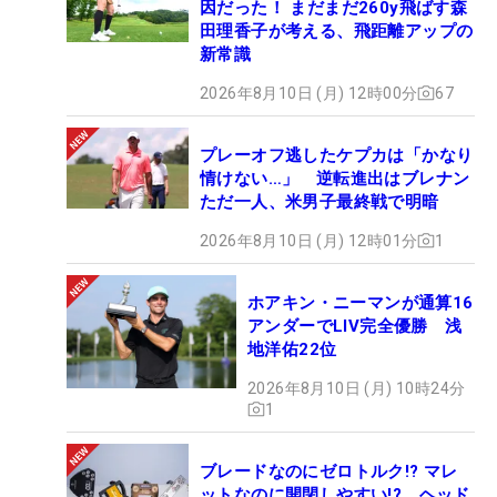
因だった！ まだまだ260y飛ばす森
田理香子が考える、飛距離アップの
新常識
2026年8月10日 (月) 12時00分
67
プレーオフ逃したケプカは「かなり
情けない…」 逆転進出はブレナン
ただ一人、米男子最終戦で明暗
2026年8月10日 (月) 12時01分
1
ホアキン・ニーマンが通算16
アンダーでLIV完全優勝 浅
地洋佑22位
2026年8月10日 (月) 10時24分
1
ブレードなのにゼロトルク!? マレ
ットなのに開閉しやすい!? ヘッド