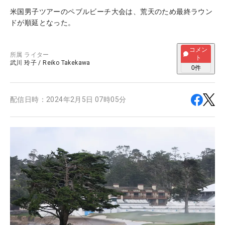
米国男子ツアーのペブルビーチ大会は、荒天のため最終ラウン
ドが順延となった。
コメン
所属
ライター
ト
武川 玲子
/
Reiko Takekawa
0
件
配信日時：
2024年2月5日 07時05分