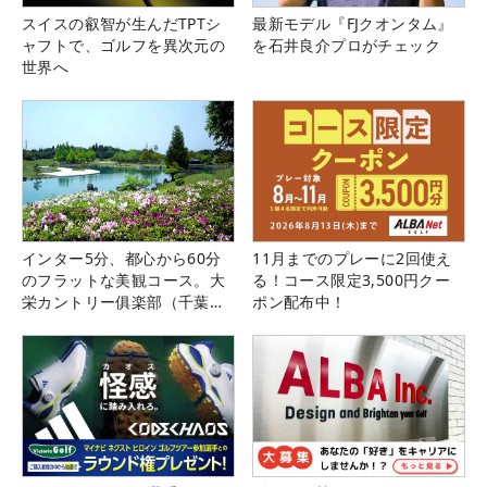
スイスの叡智が生んだTPTシ
最新モデル『FJクオンタム』
ャフトで、ゴルフを異次元の
を石井良介プロがチェック
世界へ
インター5分、都心から60分
11月までのプレーに2回使え
のフラットな美観コース。大
る！コース限定3,500円クー
栄カントリー俱楽部（千葉
ポン配布中！
県）