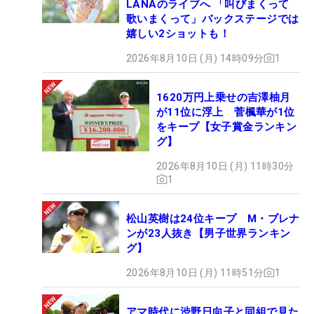
LANAのライブへ 「叫びまくって
歌いまくって」バックステージでは
嬉しい2ショットも！
2026年8月10日 (月) 14時09分
1
1620万円上乗せの吉澤柚月
が11位に浮上 菅楓華が1位
をキープ【女子賞金ランキン
グ】
2026年8月10日 (月) 11時30分
1
松山英樹は24位キープ M・ブレナ
ンが23人抜き【男子世界ランキン
グ】
2026年8月10日 (月) 11時51分
1
アマ時代に渋野日向子と同組で見た