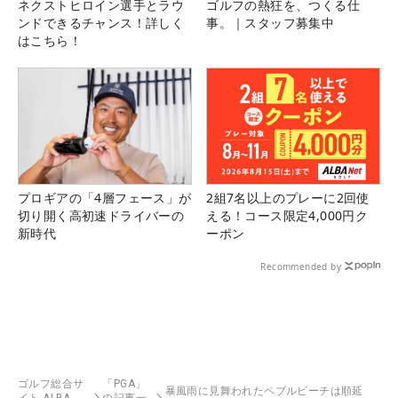
ネクストヒロイン選手とラウ
ゴルフの熱狂を、つくる仕
ンドできるチャンス！詳しく
事。｜スタッフ募集中
はこちら！
プロギアの「4層フェース」が
2組7名以上のプレーに2回使
切り開く高初速ドライバーの
える！コース限定4,000円ク
新時代
ーポン
Recommended by
ゴルフ総合サ
「PGA」
暴風雨に見舞われたペブルビーチは順延
イト ALBA
の記事一