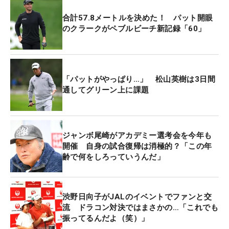
アーには72ホールをプレーするためにはすべての努
力をするという規定がある。それはマンデーフィニ
合計57.8メートルを決めた！ パット開眼
ッシュも含まれる」と話した。
のクラークがペブルビーチ新記録「60」
ただし、月曜日に最終ラウンドを行うためには、少
なくともスタート時点で月曜中に大会が終了できる
「パットがやっぱり…」 松山英樹は3日間
と分かっていることが必須。つまり今大会の場合は
通してグリーン上に課題
午前10時15分にはスタートしなければならない。月
曜の午前は小雨が残る予報で、すでに多くの雨が降
り続いたコースを整備できるかが重要な問題とな
ジャンボ尾崎がアカデミー選考会を今年も
る。
開催 自身の試合復帰は消極的？「この年
齢で何をしろっていうんだ」
今大会は「シグネチャー・イベント」のシーズン2
戦目で、賞金総額は2000万ドル（約29億円）、優
勝賞金は360万ドル（約5億3000万円）と高額だ。
渋野日向子がJALのイベントでファンと交
「大会にふさわしいコンディションに整えることが
流 ドラコン対決ではまさかの…「これでも
振ってるんだよ（笑）」
とても重要だ」とヤング氏はつけ加えた。