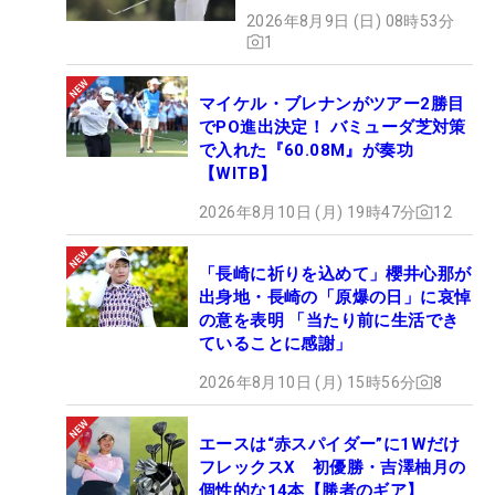
2026年8月9日 (日) 08時53分
1
マイケル・ブレナンがツアー2勝目
でPO進出決定！ バミューダ芝対策
で入れた『60.08M』が奏功
【WITB】
2026年8月10日 (月) 19時47分
12
「長崎に祈りを込めて」櫻井心那が
出身地・長崎の「原爆の日」に哀悼
の意を表明 「当たり前に生活でき
ていることに感謝」
2026年8月10日 (月) 15時56分
8
エースは“赤スパイダー”に1Wだけ
フレックスX 初優勝・吉澤柚月の
個性的な14本【勝者のギア】