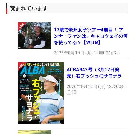
98年大会は第2ラウンド終了後に悪天候で中止され
読まれています
たが、8月に第3ラウンドが行われ54ホールで競技が
成立した。そのときはフィル・ミケルソン（米国）
17歳で欧州女子ツアー4勝目！ ア
が優勝したが、タイガー・ウッズ（米国）は日程が
ンナ・ファンは、キャロウェイの何
合わず大会には戻れなかった。
を使ってる？【WITB】
2026年8月10日 (月) 18時00分
9
日本勢でただ一人出場している松山英樹は現在トー
タルイーブンパーで71位タイ、第3ラウンドで
ALBA942号（8月12日発
「60」をマークしたウィンダム・クラーク（米国）
売）右プッシュにサヨナラ
がトータル17アンダーでトップに立っている。
2026年8月10日 (月) 12時00分
（文・武川玲子＝米国在住）
10