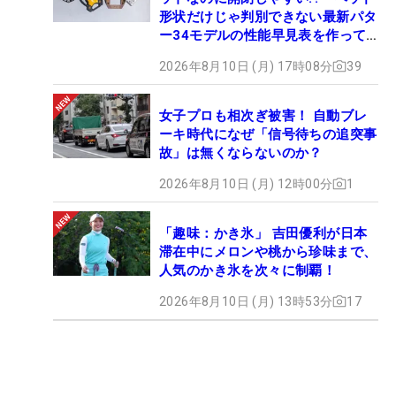
形状だけじゃ判別できない最新パタ
ー34モデルの性能早見表を作って
みた #ギアカタログ2026
2026年8月10日 (月) 17時08分
39
女子プロも相次ぎ被害！ 自動ブレ
ーキ時代になぜ「信号待ちの追突事
故」は無くならないのか？
2026年8月10日 (月) 12時00分
1
「趣味：かき氷」 吉田優利が日本
滞在中にメロンや桃から珍味まで、
人気のかき氷を次々に制覇！
2026年8月10日 (月) 13時53分
17