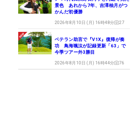
景色 あれから7年、吉澤柚月がつ
かんだ初優勝
2026年8月10日 (月) 16時48分
27
ベテラン助言で『V1X』復帰が奏
功 鳥海颯汰が記録更新「63」で
今季ツアー外3勝目
2026年8月10日 (月) 16時44分
76