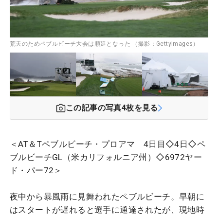
荒天のためペブルビーチ大会は順延となった （撮影：GettyImages）
この記事の写真
4
枚を見る
＜AT＆Tペブルビーチ・プロアマ 4日目◇4日◇ペ
ブルビーチGL（米カリフォルニア州）◇6972ヤー
ド・パー72＞
夜中から暴風雨に見舞われたペブルビーチ。早朝に
はスタートが遅れると選手に通達されたが、現地時