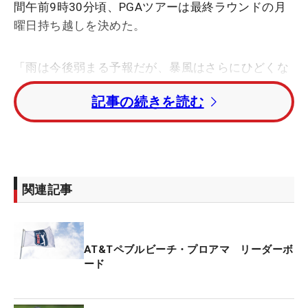
間午前9時30分頃、PGAツアーは最終ラウンドの月
曜日持ち越しを決めた。
「雨は今後弱まる予報だが、暴風はさらにひどくな
るため安全を考慮して、第4ラウンドの開催を月曜
記事の続きを読む
に延期する。最終ラウンドは午前8時〜10時25分に
1番と10番からスタートする」と発表された。
早朝から時速30〜40マイル、風速にして毎秒13〜
16ｍ、時折25ｍを超える突風が吹き、コースや周辺
関連記事
の道では大きな糸杉の木が何本も倒れて道が寸断さ
れた。海からの吹きつける風で18番はフェアウェイ
まで大きな波しぶきが打ち付けた。
AT&Tペブルビーチ・プロアマ リーダーボ
ード
PGAツアーのチーフレフェリーを務めるゲーリー・
ヤング氏は第3ラウンド終了後に会見し、「PGAツ