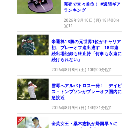
完売で堂々首位！ #週間ギア
ランキング
2026年8月10日 (月) 18時00分
11
米通算13勝の元世界1位がキャリア
初、プレーオフ進出逃す 18年連
続出場記録も終止符「何事も永遠に
続けられない」
2026年8月8日 (土) 10時00分
1
雪辱へアルバトロス一発！ デイビ
ス・トンプソンがプレーオフ圏内に
急接近
2026年8月9日 (日) 14時31分
1
全英女王・桑木志帆が帰国早々に