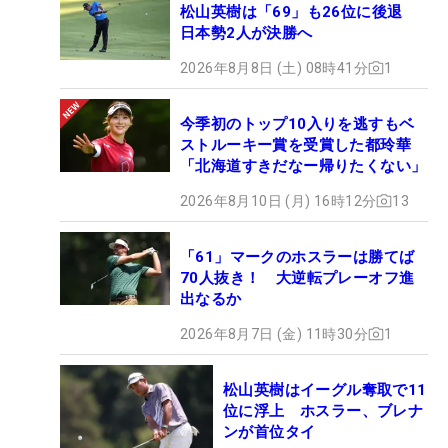
松山英樹は「69」も26位に後退
日本勢2人が決勝へ
2026年8月8日 (土) 08時41分
1
今季初のトップ10入りを逃すもベ
ストルーキー賞を受賞した都玲華
「北海道すきだなー帰りたくない」
2026年8月10日 (月) 16時12分
13
「61」マークのホスラーは勝てば
70人抜き！ 大逆転プレーオフ進
出なるか
2026年8月7日 (金) 11時30分
1
松山英樹はイーグル奪取で11
位に浮上 ホスラー、ブレナ
ンが首位タイ