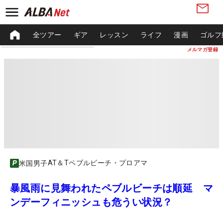
全ツアー
ギア
レッスン
ライフ
漫画
ゴルフ
メルマガ登録
AT＆Tペブルビーチ・プロアマ
米国男子
暴風雨に見舞われたペブルビーチは順延 マ
ンデーフィニッシュも危うい状況？