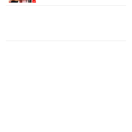
月曜の朝のコンディション次第では、54ホールに短
縮される可能性を示唆。一方でPGAツアーの規定に
よると、月曜に最終ラウンドがスタートして出場選
手の半分以上が競技を終えた場合、その後に天候な
ど何らかの理由でプレーが中断しても「火曜日まで
持ち越す」ことになるという。
ペブルビーチは米カリフォルニア州サンフランシス
コから南へ約180キロ。モントレー半島先端に位置
する。あざらしやラッコ、大糸杉など自然に恵まれ
た風光明媚な半島だが、過去には何度も悪天候に見
舞われた。もしマンデーフィニッシュとなれば、ジ
ャスティン・ローズ（イングランド）が制した昨年
から2大会連続となる。
大嵐だった1996年は第2ラウンド後に大会が中止。