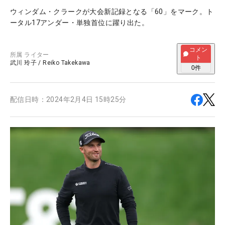
ウィンダム・クラークが大会新記録となる「60」をマーク。ト
ータル17アンダー・単独首位に躍り出た。
コメン
所属
ライター
ト
武川 玲子
/
Reiko Takekawa
0
件
配信日時：
2024年2月4日 15時25分