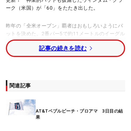
更新！ 神業的パットも披露したウィンダム・クラ
ーク（米国）が「60」をたたき出した。
昨年の「全米オープン」覇者はおもしろいようにパ
ットを決めた。2番パー5で約11メートルのイーグル
パットを沈めると、4番パー4で3メートル、6番パー
記事の続きを読む
5で13メートル強を沈めて2つ目のイーグルを奪っ
た。6ホールで5つ伸ばすと7番からは5連続バーデ
ィ。なんと11ホールで10アンダーをマークし、あっ
という間にリーダーボードのトップに躍り出た。
関連記事
「きょうのベストパット」は12番パー3。ティショ
ットを大きくショートさせてグリーン右前のバンカ
ーに入れると、第2打はグリーン左前の深いラフ
AT&Tペブルビーチ・プロアマ 3日目の結
へ。ここから左打ちでエッジにに運ぶと「入れよう
果
とは思わずスピードだけを考えた」という7.5メート
ルのボギーパットはカップに吸い込まれた。