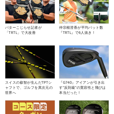
パターこじらせ記者が
仲宗根澄香が平均パット数
「TRTL」で大改善
『TRTL』で6人抜き！
スイスの叡智が生んだTPTシ
『G740』アイアンが引き出
ャフトで、ゴルフを異次元の
す“反則級”の寛容性と飛びは
世界へ
本当だった！