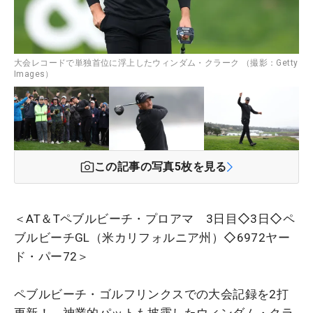
大会レコードで単独首位に浮上したウィンダム・クラーク （撮影：Getty
Images）
この記事の写真
5
枚を見る
＜AT＆Tペブルビーチ・プロアマ 3日目◇3日◇ペ
ブルビーチGL（米カリフォルニア州）◇6972ヤー
ド・パー72＞
ペブルビーチ・ゴルフリンクスでの大会記録を2打