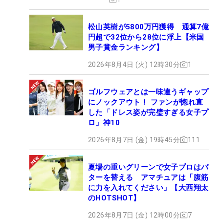
松山英樹が5800万円獲得 通算7億
円超で32位から28位に浮上【米国
男子賞金ランキング】
2026年8月4日 (火) 12時30分
1
ゴルフウェアとは一味違うギャップ
にノックアウト！ ファンが惚れ直
した「ドレス姿が完璧すぎる女子プ
ロ」神10
2026年8月7日 (金) 19時45分
111
夏場の重いグリーンで女子プロはパ
ターを替える アマチュアは「腹筋
に力を入れてください」【大西翔太
のHOTSHOT】
2026年8月7日 (金) 12時00分
7