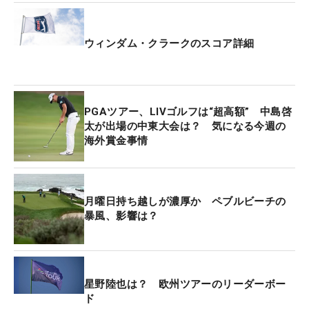
同組のマット・クーチャー（米国）は「あんなすご
ウィンダム・クラークのスコア詳細
いボギーパットは初めて見た」と脱帽。さらにクラ
ークは13、14番と連続バーディを奪い「脳裏に59
がよぎった」。16、17番はバーディチャンスにつけ
るも入らなかったが、最終18番パー5は8メートルに
PGAツアー、LIVゴルフは“超高額” 中島啓
2オンさせた。だが、このイーグルパットはわずか
太が出場の中東大会は？ 気になる今週の
海外賞金事情
に届かずバーディ。50台には惜しくも届かなかっ
た。
「これまで59をマークした選手は、おそらくスコア
月曜日持ち越しが濃厚か ペブルビーチの
暴風、影響は？
のことなど考えていなかっただろう。きっと次のシ
ョットにだけ集中していたはず。（自分は）18番の
フェアウェイで50台は『特別な数字』と考えてしま
った」と悔やんだ。
星野陸也は？ 欧州ツアーのリーダーボー
ド