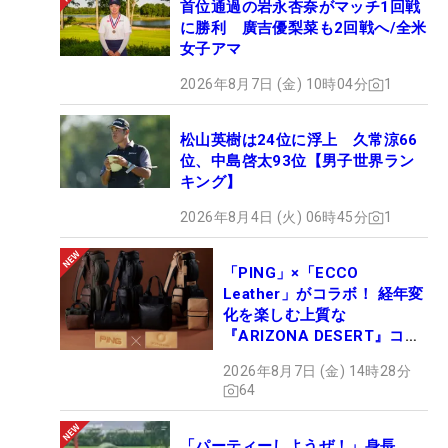
首位通過の岩永杏奈がマッチ1回戦
に勝利 廣吉優梨菜も2回戦へ/全米
女子アマ
2026年8月7日 (金) 10時04分
1
松山英樹は24位に浮上 久常涼66
位、中島啓太93位【男子世界ラン
キング】
2026年8月4日 (火) 06時45分
1
「PING」×「ECCO
Leather」がコラボ！ 経年変
化を楽しむ上質な
『ARIZONA DESERT』コレ
クション、9月15日限定デビ
2026年8月7日 (金) 14時28分
ュー
64
「パーティーしようぜ！」身長