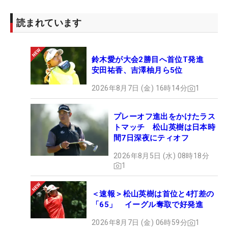
くはパッティングで何かを変えなければいけないと
いう状態だった」とパットの大改革を行い、それが
読まれています
見事にハマった。
鈴木愛が大会2勝目へ首位T発進
最終日は夜半からの豪雨と強風により、スタートが
安田祐香、吉澤柚月ら5位
大きく遅れる可能性も。果たしてクラークはこのま
ま逃げ切れるか？（文・武川玲子=米国在住）
2026年8月7日 (金) 16時14分
1
プレーオフ進出をかけたラス
トマッチ 松山英樹は日本時
間7日深夜にティオフ
2026年8月5日 (水) 08時18分
1
＜速報＞松山英樹は首位と4打差の
「65」 イーグル奪取で好発進
2026年8月7日 (金) 06時59分
1