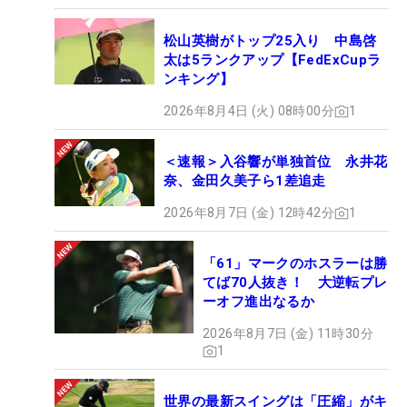
松山英樹がトップ25入り 中島啓
太は5ランクアップ【FedExCupラ
ンキング】
2026年8月4日 (火) 08時00分
1
＜速報＞入谷響が単独首位 永井花
奈、金田久美子ら1差追走
2026年8月7日 (金) 12時42分
1
「61」マークのホスラーは勝
てば70人抜き！ 大逆転プレ
ーオフ進出なるか
2026年8月7日 (金) 11時30分
1
世界の最新スイングは「圧縮」がキ