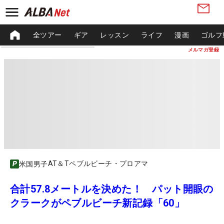
全ツアー
ギア
レッスン
ライフ
漫画
ゴルフ
メルマガ登録
AT＆Tペブルビーチ・プロアマ
米国男子
合計57.8メートルを決めた！ パット開眼の
クラークがペブルビーチ新記録「60」