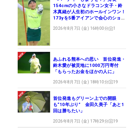
154cmの小さなドラコン女子・鈴
木真緒が人生初のホールインワン！
173yを5番アイアンで会心のショッ
ト
2026年8月7日 (金) 16時00分
1
あふれる熊本への思い 首位発進・
鈴木愛が被災地に1000万円寄付
「もらったお金をほかの人に」
2026年8月7日 (金) 18時10分
19
首位発進もグリーン上での開眼
も“10年ぶり” 金田久美子「あと1
回は勝ちたい」
2026年8月7日 (金) 17時29分
19