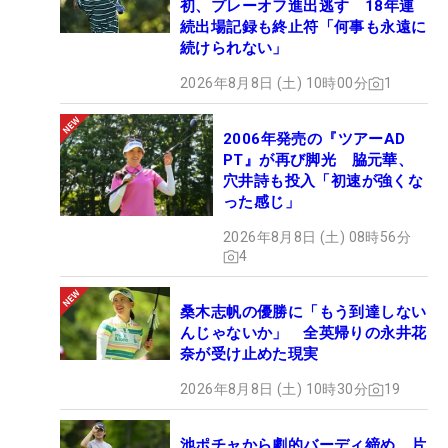
初、プレーオフ進出逃す 18年連
続出場記録も終止符「何事も永遠に
続けられない」
2026年8月8日 (土) 10時00分
1
2006年発売の『ツアーAD
PT』が再び脚光 脇元華、
穴井詩も投入「初速が強くな
った感じ」
2026年8月8日 (土) 08時56分
4
桑木志帆の優勝に「もう到達しない
んじゃないか」 全英帰りの永井花
奈が受け止めた現実
2026年8月8日 (土) 10時30分
19
池ポチャから劇的バーディ締め 片