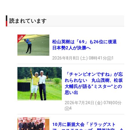
音）
読まれています
松山英樹は「69」も26位に後退
日本勢2人が決勝へ
2026年8月8日 (土) 08時41分
1
「チャンピオンですね」が忘
れられない 丸山茂樹、松坂
大輔氏が語る“ミスター”との
思い出
2026年7月24日 (金) 07時00分
4
10月に新規大会「ドラッグスト