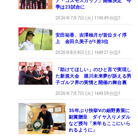
ア・コスモスカップ」開催決定 今
季は23試合に
2026年7月7日 (火) 11時49分
1
安田祐香、吉澤柚月が首位タイ浮
上 金田久美子が1差3位
2026年8月8日 (土) 16時21分
1
「助けてほしい」のひと言で実現し
た新規大会 堀川未来夢が訴える男
子ゴルフ界の実情と開催の舞台裏
2026年7月7日 (火) 16時59分
1
35年ぶり快挙Vの細野勇策に
副賞贈呈 ダイヤ入りメダル
など授与「来年もここにいら
れるように」