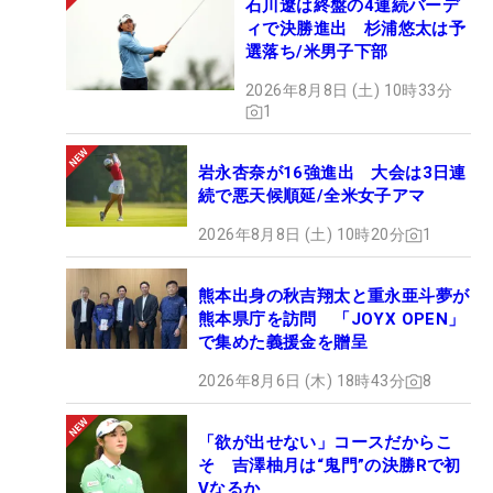
石川遼は終盤の4連続バーデ
ィで決勝進出 杉浦悠太は予
選落ち/米男子下部
2026年8月8日 (土) 10時33分
1
岩永杏奈が16強進出 大会は3日連
続で悪天候順延/全米女子アマ
2026年8月8日 (土) 10時20分
1
熊本出身の秋吉翔太と重永亜斗夢が
熊本県庁を訪問 「JOYX OPEN」
で集めた義援金を贈呈
2026年8月6日 (木) 18時43分
8
「欲が出せない」コースだからこ
そ 吉澤柚月は“鬼門”の決勝Rで初
Vなるか