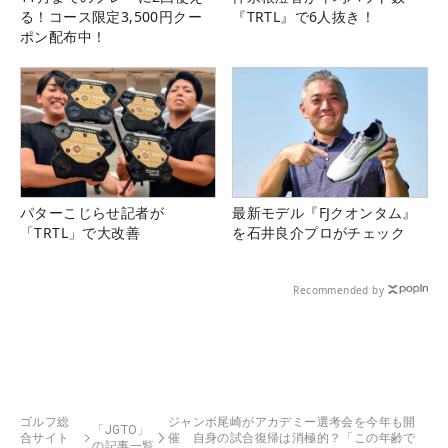
る！コース限定3,500円クー
『TRTL』で6人抜き！
ポン配布中！
パターこじらせ記者が
最新モデル『FJクオンタム』
「TRTL」で大改善
を石井良介プロがチェック
Recommended by
ゴルフ総
ジャンボ尾崎がアカデミー選考会を今年も開
「JGTO」
合サイト
催 自身の試合復帰は消極的？「この年齢で
の記事一覧