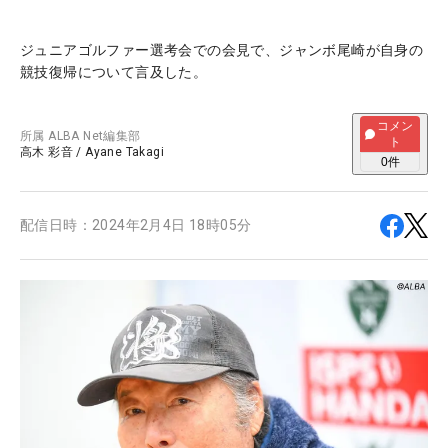
ジュニアゴルファー選考会での会見で、ジャンボ尾崎が自身の
競技復帰について言及した。
コメン
所属
ALBA Net編集部
ト
高木 彩音
/
Ayane Takagi
0
件
配信日時：
2024年2月4日 18時05分