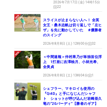
2026年7月17日 (金) 14時15分
22
スライスが止まらない人へ！ 全英
女王・桑木志帆は切り返しで「左ヒ
ザ」を先に動かしていた #優勝者
のスイング
2026年8月8日 (土) 12時00分
32
＜中間速報＞仲村果乃が単独首位浮
上 1打差に吉澤柚月、小林光希、
全美貞
2026年8月8日 (土) 13時04分
1
シェフラー、マキロイも使用の
『Qi4D』と手になじんだシャフ
ト ショットが呼び込んだ岩﨑亜久
竜の“20バーディ”【勝者のギア】