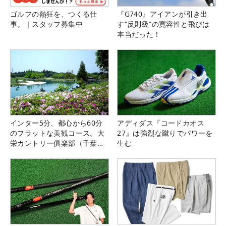
ゴルフの熱狂を、つくる仕
『G740』アイアンが引き出
事。｜スタッフ募集中
す“反則級”の寛容性と飛びは
本当だった！
インター5分、都心から60分
アディダス『コードカオス
のフラットな美観コース。大
27』は強烈な蹴りでパワーを
栄カントリー俱楽部（千葉
生む
県）