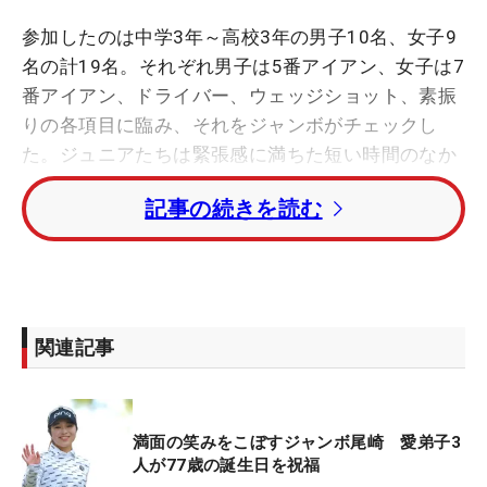
参加したのは中学3年～高校3年の男子10名、女子9
名の計19名。それぞれ男子は5番アイアン、女子は7
番アイアン、ドライバー、ウェッジショット、素振
りの各項目に臨み、それをジャンボがチェックし
た。ジュニアたちは緊張感に満ちた短い時間のなか
で、自分たちの持ち味を見せようと必死だった。
記事の続きを読む
参加者のなかには、今年3月に史上最年少でプロ転
向する香川友（とも、野田一中3年）の姿も。香川
が打つボールを見たジャンボは「すげえな」と笑顔
で話したり、ドライバーショットの際には思わず球
関連記事
筋をマネて、右手でジェスチャーを行うなど熱視線
を送った。
満面の笑みをこぼすジャンボ尾崎 愛弟子3
セレクションを終えたジャンボからは「はっきり言
人が77歳の誕生日を祝福
うと、レベルは下がっているね」と厳しい言葉。