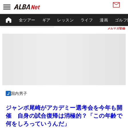
全ツアー
ギア
レッスン
ライフ
漫画
ゴルフ
メルマガ登録
国内男子
ジャンボ尾崎がアカデミー選考会を今年も開
催 自身の試合復帰は消極的？「この年齢で
何をしろっていうんだ」