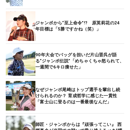
「いまはパワーの時代だから。女も男もね。特に男
の場合は300ヤード飛んでいないといけない時代。
女の子はキャリーで230ヤード、トータル250ヤー
ジャンボから“至上命令”!? 原英莉花の24
ドくらい。それに該当するのは、きのうときょう
年目標は「5勝ですかね（笑）」
で、 2～3人だったかな」と感想を話した。
「本人たちは毎日一生懸命やっていると思うんだけ
90年大会でバッグを担いだ片山晋呉が語
ど、トレーニングの仕方を知らない。球を打つこと
る“ジャンボ伝説”「めちゃくちゃ怒られて、
一週間で6キロ痩せた」
が練習だと思っている子が多い」と現在のジュニア
ゴルファーの課題を挙げる。このセレクションを終
え、ジャンボのお眼鏡にかなった選手が、アカデミ
なぜジャンボ尾崎はトップ選手を輩出し続
ーの7期生として、その指導を受けることになる。
けられるのか？ 育成哲学に感じた一貫性
「富士山に登るのは一番最後なんだ」
さらに、気になるジャンボ自身の試合復帰について
も明言。取材陣の質問に「ないない、（試合出場へ
の意思は）ほとんどありません。この年齢で出て、
師匠・ジャンボからは『頑張ってこい』 西