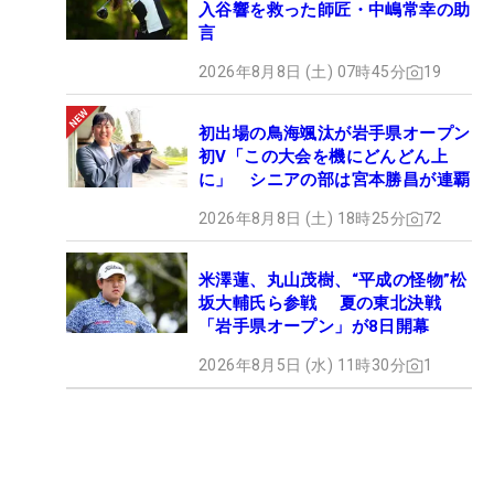
入谷響を救った師匠・中嶋常幸の助
言
2026年8月8日 (土) 07時45分
19
初出場の鳥海颯汰が岩手県オープン
初V「この大会を機にどんどん上
に」 シニアの部は宮本勝昌が連覇
2026年8月8日 (土) 18時25分
72
米澤蓮、丸山茂樹、“平成の怪物”松
坂大輔氏ら参戦 夏の東北決戦
「岩手県オープン」が8日開幕
2026年8月5日 (水) 11時30分
1