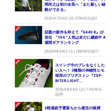
岡尚之は初の全英へ「また新しい経
験ができる」
2026年7月6日 (月) 07時55分
1
話題の新作を抑えて『G440 K』が
首位 “10Ｋ”人気は未だに継続中 #
週間ギアランキング
2026年8月8日 (土) 18時00分
11
スイング中のブレをなくした
い人へ！ 3種類の伸縮性ヒモ
採用のブリヂストン『ZSP-
BITER LIGHT
MAGICLACE』、8月8日デビ
2026年8月8日 (土) 11時30分
ュー
30
6戦連続予選落ちから復活の狼煙