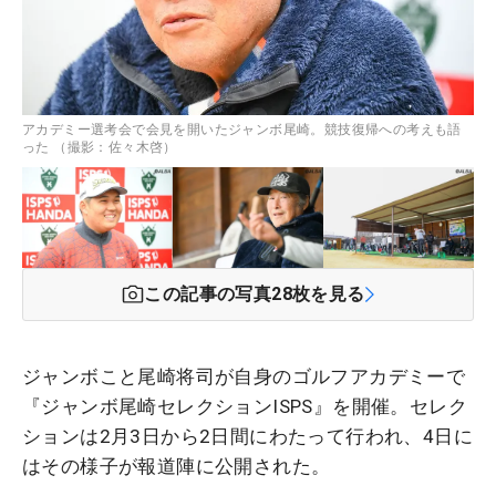
アカデミー選考会で会見を開いたジャンボ尾崎。競技復帰への考えも語
った （撮影：佐々木啓）
この記事の写真
28
枚を見る
ジャンボこと尾崎将司が自身のゴルフアカデミーで
『ジャンボ尾崎セレクションISPS』を開催。セレク
ションは2月3日から2日間にわたって行われ、4日に
はその様子が報道陣に公開された。