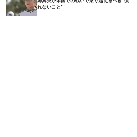
何をしろっていうんだ。コロナの4年間、ギャップ
郷真央が米国での戦いで乗り越えるべき“慣
れないこと”
が大きかった。自分の人生のなかで。諦めてしまっ
た、ということはないけど。嫌だよな、健康のため
にだけとかは。やっぱりナチュラルに（プレーした
い）」などの心中を吐露した。“引退”という言葉は
なかったが、現時点でツアー復帰には消極的なよう
だ。
目標について聞かれると「できるだけいい環境で、
子どもたちに練習をしてもらいたい。それだけ」と
回答。現在の楽しみについては「週1回フグを食べ
ること。それくらいしか楽しみがないんだから、食
べさせてくれ」と言って、報道陣を笑わせた。さら
にホームセンターで材料をそろえて、弟子やアカデ
ミー生たちが練習で使用する“特性素振り棒”を作っ
ていることも明かされた。教え子たちの話を優しい
表情で語るジャンボが印象的だった。（文・高木彩