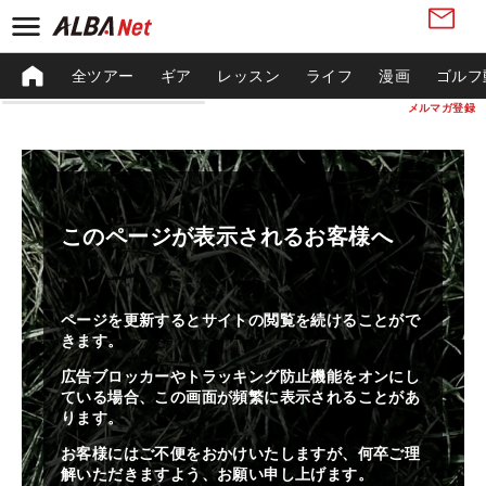
全ツアー
ギア
レッスン
ライフ
漫画
ゴルフ
メルマガ登録
このページが表示されるお客様へ
ページを更新するとサイトの閲覧を続けることがで
きます。
広告ブロッカーやトラッキング防止機能をオンにし
ている場合、この画面が頻繁に表示されることがあ
ります。
お客様にはご不便をおかけいたしますが、何卒ご理
解いただきますよう、お願い申し上げます。