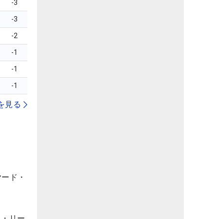
-3
-3
-2
-1
-1
-1
を見る
ヤード・
ク・リー