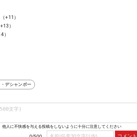
）
（+11）
+13）
4）
ン・デシャンボー