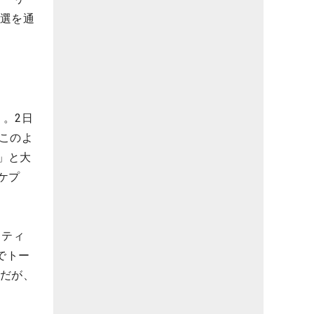
予選を通
。2日
このよ
」と大
ケプ
スティ
でトー
者だが、