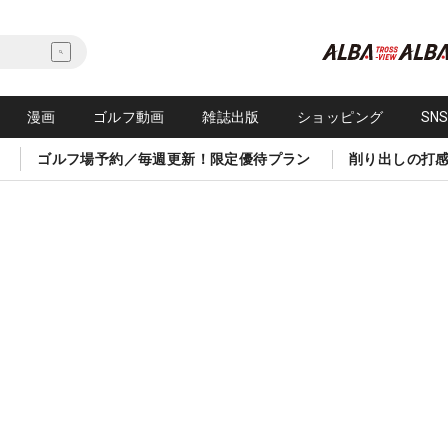
漫画
ゴルフ動画
雑誌出版
ショッピング
SN
ゴルフ場予約／毎週更新！限定優待プラン
削り出しの打