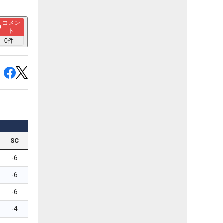
コメン
ト
0
件
SC
-6
-6
-6
-4