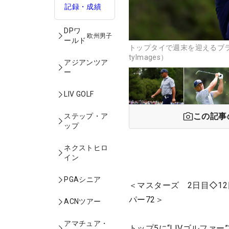
記録・成績
DPワ
欧州男子
ールド
トップタイで週末を迎えるブラ
tyImages）
アジアンツア
ー
LIV GOLF
この記事
ステップ・ア
ップ
ネクストヒロ
イン
PGAシニア
＜マスターズ 2日目◇1
パー72＞
ACNツアー
アマチュア・
トップ5に“LIVゴルフ