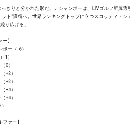
がはっきりと分かれた形だ。デシャンボーは、LIVゴルフ所属選
ケット”獲得へ。世界ランキングトップに立つスコッティ・シ
を繰り広げる。
ァー】
ンボー（-6）
-1）
ド（0）
（+2）
（+2）
（+4）
（+4）
5）
ルファー】