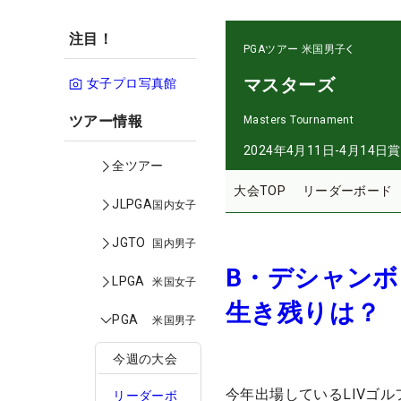
注目！
PGAツアー
米国男子
マスターズ
女子プロ写真館
ツアー情報
Masters Tournament
2024年4月11日-4月14日
賞
全ツアー
大会TOP
リーダーボード
JLPGA
国内女子
JGTO
国内男子
B・デシャンボ
LPGA
米国女子
生き残りは？
PGA
米国男子
今週の大会
今年出場しているLIVゴ
リーダーボ