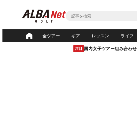
全ツアー
ギア
レッスン
ライフ
国内女子ツアー組み合わせ
注目