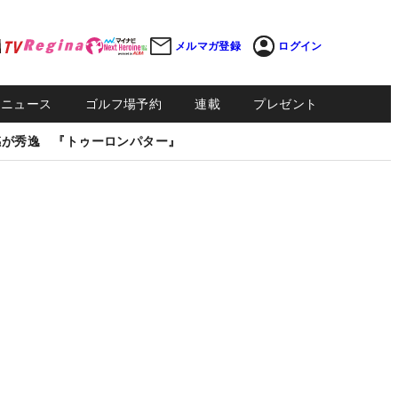
メルマガ登録
ログイン
Sニュース
ゴルフ場予約
連載
プレゼント
感が秀逸 『トゥーロンパター』