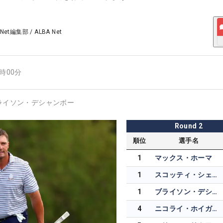
 Net編集部
/
ALBA Net
5時00分
ライソン・デシャンボー
Round
2
順位
選手名
1
マックス・ホーマ
1
スコッティ・シェフラー
1
ブライソン・デシャンボー
4
ニコライ・ホイガード