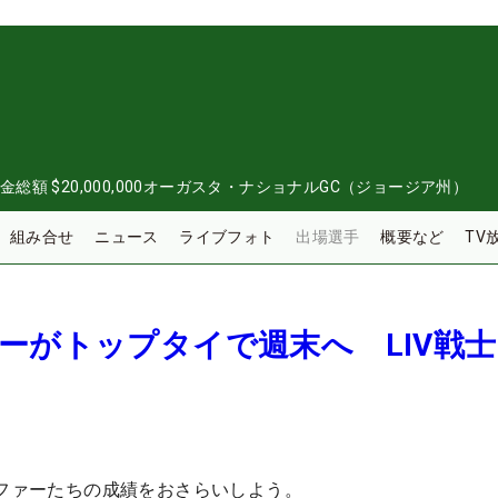
金総額
$20,000,000
オーガスタ・ナショナルGC（ジョージア州）
組み合せ
ニュース
ライブフォト
出場選手
概要など
TV
ーがトップタイで週末へ LIV戦
ルファーたちの成績をおさらいしよう。