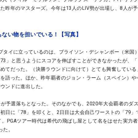
た昨年のマスターズ。今年は13人のLIV勢が出場し、8人が
もない物を担いでいる！【写真】
プタイに立っているのは、ブライソン・デシャンボー（米国）
73」と思うようにスコアを伸ばすことができなかったが、「
初めてだった。（決勝ラウンドに向けて）とても興奮している
みを語った。ほか、昨年覇者のジョン・ラーム（スペイン）や
ラウンドに進出した。
ァーが予選落ちとなった。そのなかでも、2020年大会覇者のダ
初日に「78」を叩くと、2日目は大会自己ワーストの「79」
タイ。PGAツアー時代は希代の飛ばし屋として名をはせた実力
った。