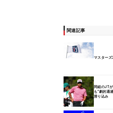
関連記事
マスターズ2
同組のJT
も“劇的通
滑り込み