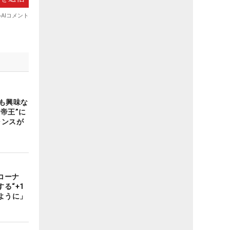
も興味な
帝王”に
ャンスが
コーナ
る“+1
ように」