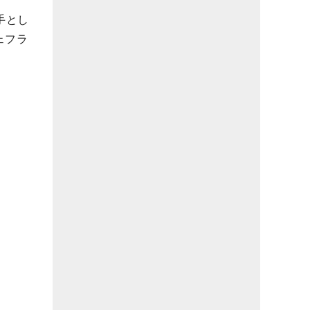
手とし
ェフラ