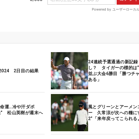
24連続予選通過の新記録
し？ タイガーの標的は“
024 2日目の結果
並ぶ大会6勝目「勝つチ
ある」
が命運…冷や汗ダボ
風とグリーンとアーメン
過” 松山英樹が週末へ
ー 久常涼が次への糧にす
2”「来年戻ってこられる