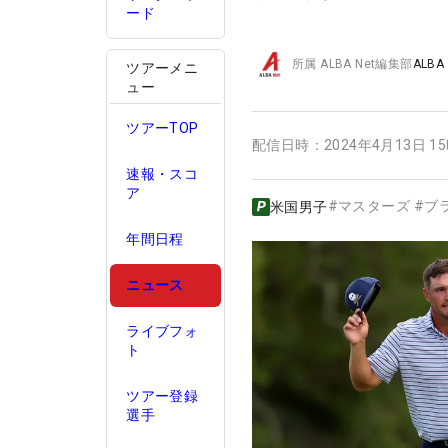
ード
所属
ALBA Net編集部
ALBA
ツアーメニ
ュー
ツアーTOP
配信日時：
2024年4月13日 1
速報・スコ
ア
#
マスターズ
#
ブ
米国男子
年間日程
ニュース
ライブフォ
ト
ツアー登録
選手