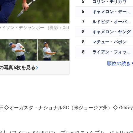
5
コリン・モリカワ
5
キャメロン・デービス
7
ルドビグ・オーバーグ
イソン・デシャンボー （撮影：Get
8
キャメロン・ヤング
8
マチュー・パボン
8
ライアン・フォックス
順位の続き
の写真
6
枚を見る
2日◇オーガスタ・ナショナルGC（米ジョージア州）◇7555
ァー”3人（フィル・ミケルソン、ブルックス・ケプカ、パトリッ