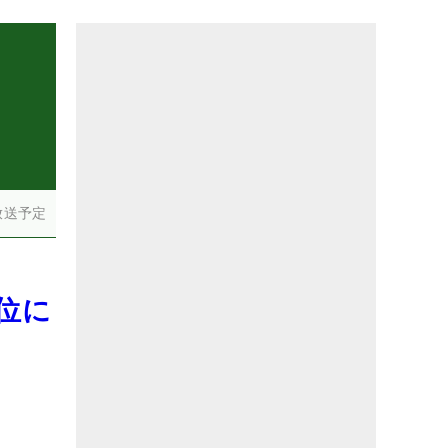
）
放送予定
位に