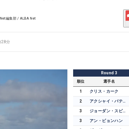
 Net編集部
/
ALBA Net
時28分
Round
3
順位
選手名
1
クリス・カーク
2
アクシャイ・バティア
3
ジョーダン・スピース
3
アン・ビョンハン