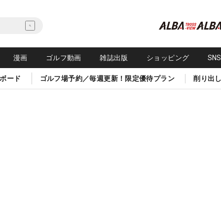
漫画
ゴルフ動画
雑誌出版
ショッピング
SN
ボード
ゴルフ場予約／毎週更新！限定優待プラン
削り出