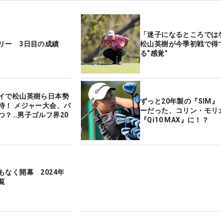
「迷子になるところで
リー 3日目の成績
松山英樹が今季初戦で得
る“感覚”
イで松山英樹ら日本勢
ずっと20年製の『SIM
待！ メジャー大会、パ
ーだった、コリン・モリ
つ？…男子ゴルフ界20
『Qi10 MAX』に！？
もなく開幕 2024年
覧