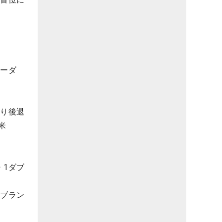
ョーダ
まり後退
米
・1ダブ
ホブラン