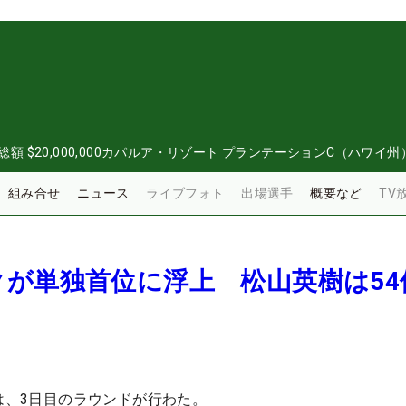
総額
$20,000,000
カパルア・リゾート プランテーションC（ハワイ州
組み合せ
ニュース
ライブフォト
出場選手
概要など
TV
が単独首位に浮上 松山英樹は54
戦は、3日目のラウンドが行わた。