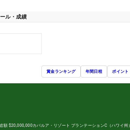
ール・成績
賞金ランキング
年間日程
ポイント
総額
$20,000,000
カパルア・リゾート プランテーションC（ハワイ州