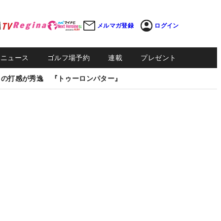
メルマガ登録
ログイン
Sニュース
ゴルフ場予約
連載
プレゼント
しの打感が秀逸 『トゥーロンパター』