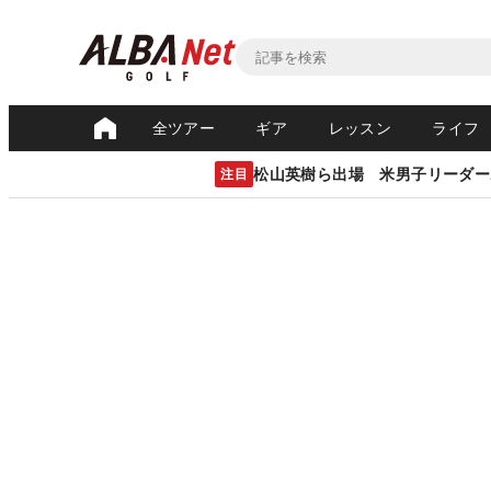
全ツアー
ギア
レッスン
ライフ
松山英樹ら出場 米男子リーダー
注目