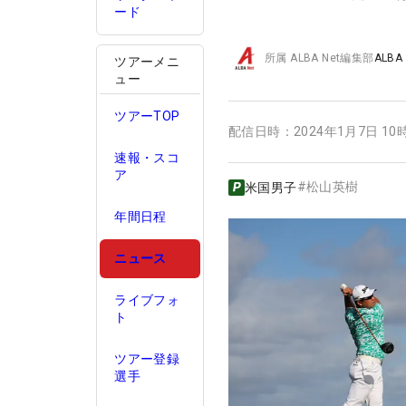
ード
所属
ALBA Net編集部
ALBA
ツアーメニ
ュー
ツアーTOP
配信日時：
2024年1月7日 10
速報・スコ
ア
#
松山英樹
米国男子
年間日程
ニュース
ライブフォ
ト
ツアー登録
選手