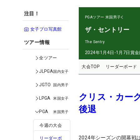
注目！
PGAツアー
米国男子
ザ・セントリー
女子プロ写真館
ツアー情報
The Sentry
2024年1月4日-1月7日
賞金
全ツアー
大会TOP
リーダーボード
JLPGA
国内女子
JGTO
国内男子
クリス・カーク
LPGA
米国女子
後退
PGA
米国男子
今週の大会
2024年シーズンの開幕
リーダーボ