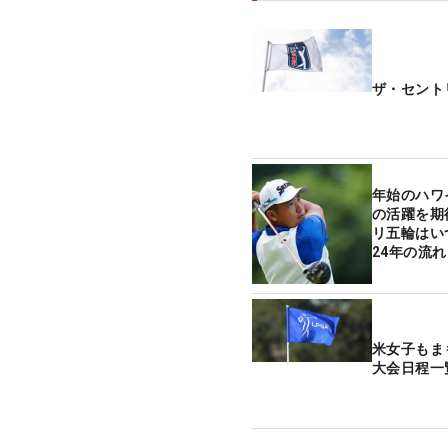
ザ・セント
年始のハワ
の活躍を期
リ五輪はい
24年の流れ
米女子もま
大会日程一