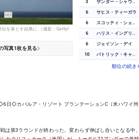
3
ザンダー・シャウフェレ
6
サヒス・ティーガラ
6
スコッティ・シェフラー
を落とす結果に （撮影：GettyI
6
ハリス・イングリッシュ
6
ジェイソン・デイ
の写真
1
枚を見る
10
パトリック・キャントレー
順位の続き
◇6日◇カパルア・リゾート プランテーションC（米ハワイ州
戦は第3ラウンドが終わった。変わらず伸ばし合いとなる中
録したクリス・カーク（米国）が、トータル21アンダーで単