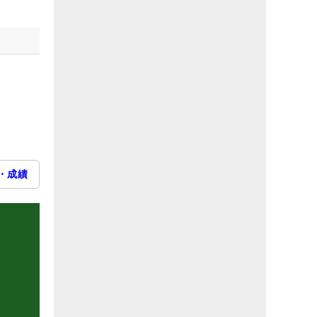
・成績
）