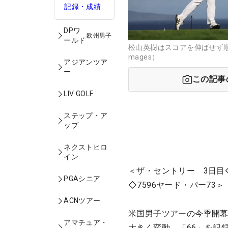
記録・成績
DPワ
欧州男子
ールド
松山英樹はスコアを伸ばせず順位
mages）
アジアンツア
ー
この記事
LIV GOLF
ステップ・ア
ップ
ネクストヒロ
イン
＜ザ・セントリー 3日目
PGAシニア
◇7596ヤード・パー73＞
ACNツアー
米国男子ツアーの今季開幕
アマチュア・
大きく変動。「66」を記