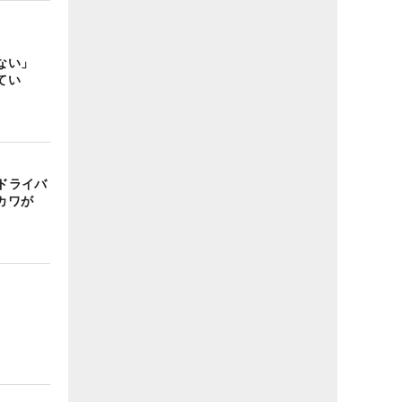
はない」
てい
』ドライバ
カワが