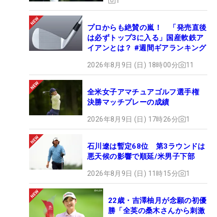
1
プロからも絶賛の嵐！ 「発売直後
は必ずトップ3に入る」国産軟鉄ア
イアンとは？ #週間ギアランキング
2026年8月9日 (日) 18時00分
11
全米女子アマチュアゴルフ選手権
決勝マッチプレーの成績
2026年8月9日 (日) 17時26分
1
石川遼は暫定68位 第3ラウンドは
悪天候の影響で順延/米男子下部
2026年8月9日 (日) 11時15分
1
22歳・吉澤柚月が念願の初優
勝「全英の桑木さんから刺激