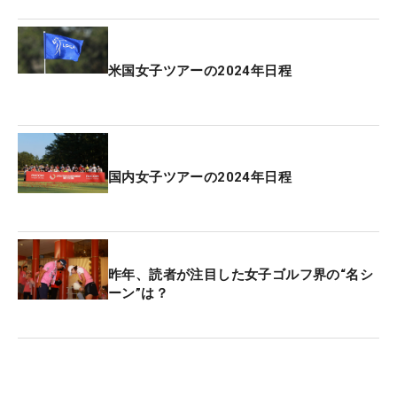
常をはじめ、川村昌弘や星野陸也がシード権を保
持。また2月2日に開幕するアジアンツアーも、日本
勢が活躍する舞台になりそう。さらに、こちらも2
米国女子ツアーの2024年日程
月2日開幕のLIVゴルフは、予選会を突破した香妻陣
一朗が主戦場にする。
国内男子ツアーは3月28日に初日を迎える「東建ホ
国内女子ツアーの2024年日程
ームメイトカップ」から、24年シーズンがスタート
する。今年は昨年より3試合減の23試合を実施。こ
れは史上最少の大会数という、さびしい結果になっ
た。海外への道も切り開かれるだけに、昨年の中
昨年、読者が注目した女子ゴルフ界の“名シ
島、金谷、蝉川のようなニューウェーブによる賞金
ーン”は？
王争いや、さらなる新星の台頭、ベテランの復権な
ど、多くの見どころを作り出したい。
今夏には一大イベントが待ち構える。24年パリ五輪