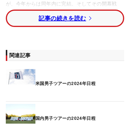
が、今年からは同年内に完結。そしてその開幕戦
が、4日（木）からハワイで行われる「ザ・セント
記事の続きを読む
リー」となる。翌週の「ソニー・オープン・イン・
ハワイ」（11日～）へと続くハワイ連戦が、今年も
新たな年の到来を告げる。
ザ・セントリーでは松山英樹が新年初戦を迎える。
関連記事
10月に日本で行われた「ZOZOチャンピオンシッ
プ」以来の実戦だが、ブランクを感じさせないスタ
ートダッシュを決めてもらいたい。またソニーには
22年大会覇者の松山や、昨季欧州ツアー新人王で今
米国男子ツアーの2024年日程
年は米国ツアー出場権を持つ久常涼のほか、金谷拓
実、蝉川泰果ら多くの日本勢が参戦を予定してい
る。
国内男子ツアーの2024年日程
そして今年は海外でさらに日本勢が活躍する姿が見
られそうだ。欧州ツアー（DPワールドツアー）は久