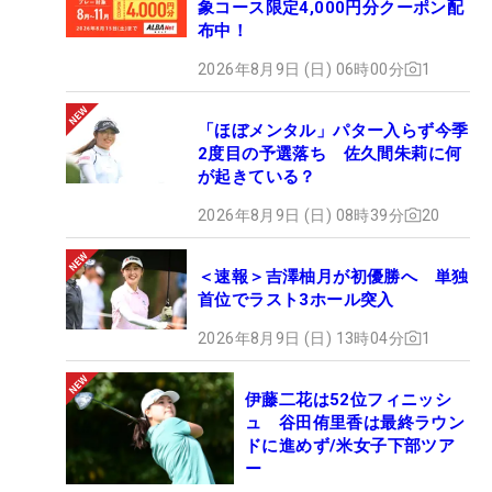
象コース限定4,000円分クーポン配
布中！
2026年8月9日 (日) 06時00分
1
「ほぼメンタル」パター入らず今季
2度目の予選落ち 佐久間朱莉に何
が起きている？
2026年8月9日 (日) 08時39分
20
＜速報＞吉澤柚月が初優勝へ 単独
首位でラスト3ホール突入
2026年8月9日 (日) 13時04分
1
伊藤二花は52位フィニッシ
ュ 谷田侑里香は最終ラウン
ドに進めず/米女子下部ツア
ー