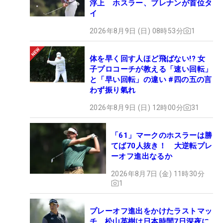
浮上 ホスラー、ブレナンが首位タ
イ
2026年8月9日 (日) 08時53分
1
体を早く回す人ほど飛ばない!? 女
子プロコーチが教える「速い回転」
と「早い回転」の違い #四の五の言
わず振り氣れ
2026年8月9日 (日) 12時00分
31
「61」マークのホスラーは勝
てば70人抜き！ 大逆転プレ
ーオフ進出なるか
2026年8月7日 (金) 11時30分
1
プレーオフ進出をかけたラストマッ
チ 松山英樹は日本時間7日深夜に