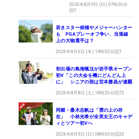
2026年8月9日 (日) 07時35分
1
若きスター候補やメジャーハンター
も PGAプレーオフ争い、当落線
上の大物選手は？
2026年8月6日 (木) 14時02分
1
初出場の鳥海颯汰が岩手県オープン
初V「この大会を機にどんどん上
に」 シニアの部は宮本勝昌が連覇
2026年8月8日 (土) 18時25分
72
同郷・桑木志帆は「雲の上の存
在」 小林光希が全英女王のキャデ
ィとツアー初Vへ
2026年8月9日 (日) 08時03分
20