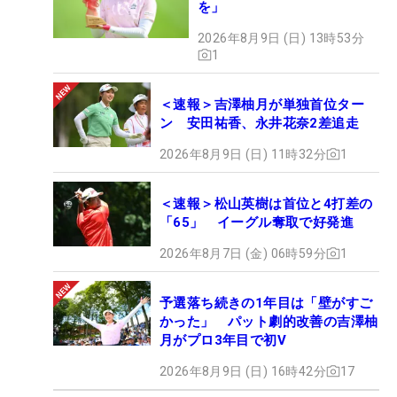
を」
2026年8月9日 (日) 13時53分
1
＜速報＞吉澤柚月が単独首位ター
ン 安田祐香、永井花奈2差追走
2026年8月9日 (日) 11時32分
1
＜速報＞松山英樹は首位と4打差の
「65」 イーグル奪取で好発進
2026年8月7日 (金) 06時59分
1
予選落ち続きの1年目は「壁がすご
かった」 パット劇的改善の吉澤柚
月がプロ3年目で初V
2026年8月9日 (日) 16時42分
17