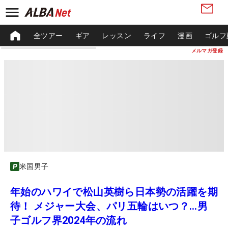
全ツアー
ギア
レッスン
ライフ
漫画
ゴルフ
メルマガ登録
米国男子
年始のハワイで松山英樹ら日本勢の活躍を期
待！ メジャー大会、パリ五輪はいつ？…男
子ゴルフ界2024年の流れ