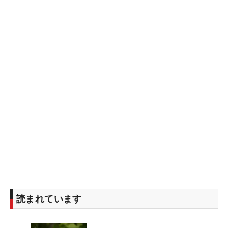
だ。男子ゴルフは8月1～4日に開催。21年の東京五
輪は松山、星野が日本代表を射止めたが、今年は誰
になるのか？ その行方にも大きな注目が集まる。
海外メジャーは、例年通り4月11日開幕の「マスタ
ーズ」（ジョージア州）からスタート。「全米プ
ロ」（5月16日～、ケンタッキー州）、「全米オー
プン」（6月13日～、ノースカロライナ州）、「全
英オープン」（7月18日～、スコットランド）と流
れていく。メジャーを終えると、その後、五輪が控
えているという形だ。
米国男子ツアーは、36試合のレギュラー大会と、3
試合のプレーオフシリーズを実施。9月1日「ツアー
選手権」が最終戦になる。この間、4大メジャー大
読まれています
会に加え、旗艦大会の「ザ・プレーヤーズ選手
権」、さらに出場資格が絞られる“格上げ大会”のシ