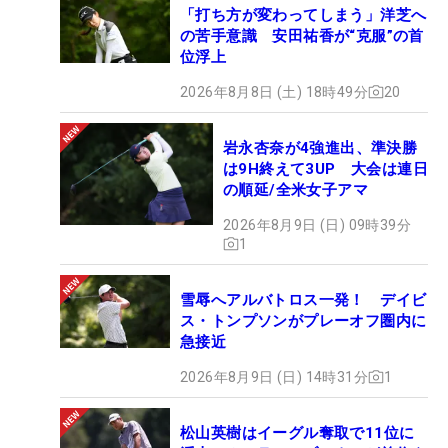
「打ち方が変わってしまう」洋芝へ
グネチャー大会が8試合が行われる。そしてその後
の苦手意識 安田祐香が“克服”の首
23年同様にフォールシリーズへ―というのが大きな
位浮上
流れだ。
2026年8月8日 (土) 18時49分
20
本来であれば今年1月9日から、タイガー・ウッズ
岩永杏奈が4強進出、準決勝
（米国）と、ローリー・マキロイ（北アイルラン
は9H終えて3UP 大会は連日
ド）による新リーグ『TGL』がスタートする予定だ
の順延/全米女子アマ
ったが、昨年11月にはそれの1年延期が決まった。
2026年8月9日 (日) 09時39分
再び今年のカレンダーが進んでいくにつれ、これに
1
関する話題も出てきそう。
雪辱へアルバトロス一発！ デイビ
なにはともあれ、まず年始は海外で奮闘する日本勢
ス・トンプソンがプレーオフ圏内に
に楽しませてもらおう！
急接近
2026年8月9日 (日) 14時31分
1
松山英樹はイーグル奪取で11位に