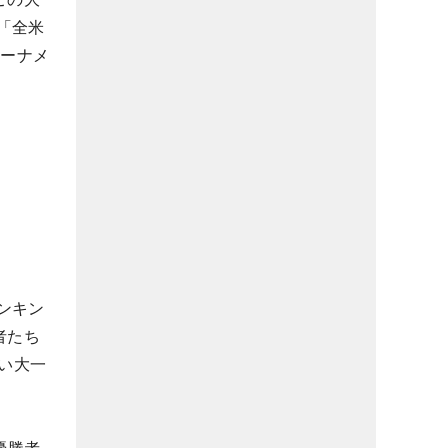
「全米
トーナメ
ンキン
者たち
い大一