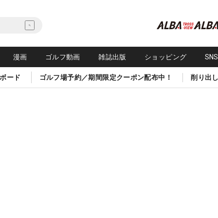
漫画
ゴルフ動画
雑誌出版
ショッピング
SN
ボード
ゴルフ場予約／期間限定クーポン配布中！
削り出