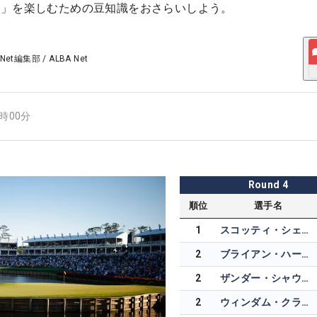
権」を楽しむための豆知識をおさらいしよう。
 Net編集部
/
ALBA Net
2時00分
Round
4
順位
選手名
1
スコッティ・シェフラー
2
ブライアン・ハーマン
2
ザンダー・シャウフェレ
2
ウィンダム・クラーク