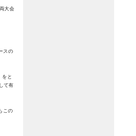
両大会
ースの
」をと
して有
もこの