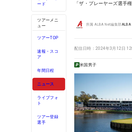
「ザ・プレーヤーズ選手
ード
ツアーメニ
所属
ALBA Net編集部
ALBA
ュー
ツアーTOP
配信日時：
2024年3月12日 1
速報・スコ
ア
米国男子
年間日程
ニュース
ライブフォ
ト
ツアー登録
選手