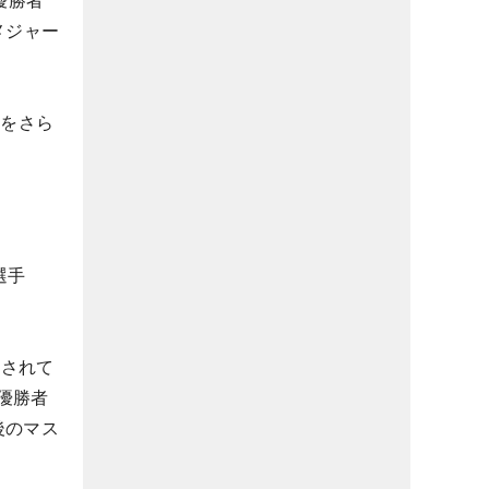
優勝者
メジャー
値をさら
選手
催されて
優勝者
後のマス