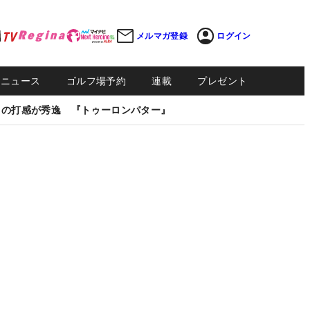
メルマガ登録
ログイン
Sニュース
ゴルフ場予約
連載
プレゼント
しの打感が秀逸 『トゥーロンパター』