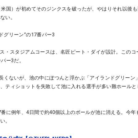
（米国）が初めてそのジンクスを破ったが、やはりそれ以後も
いない。
グリーン”の17番パー3
ラス・スタジアムコースは、名匠ピート・ダイが設計。このコ
番パー3だ。
そ長くないが、池の中にぽつんと浮かぶ「アイランドグリーン
め、ティショットを失敗して池に入れる選手が多い難ホールと
7番に例年、4日間で約40個以上のボールが池に消える。今年
ない。