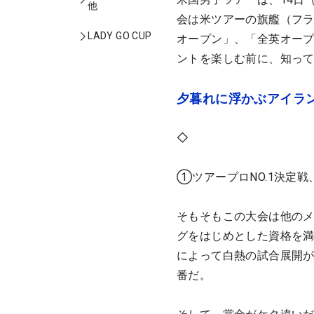
他
会は米ツアーの旗艦（フ
LADY GO CUP
オープン」、「全英オープ
ントを楽しむ前に、知っ
夕暮れに浮かぶアイラ
◇
①ツアープロNO.1決定
そもそもこの大会は他の
グをはじめとした資格を満
によって白熱の試合展開が
番だ。