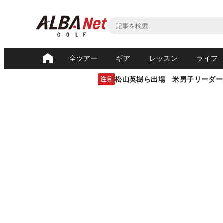
全ツアー
ギア
レッスン
ライフ
松山英樹ら出場 米男子リーダー
注目