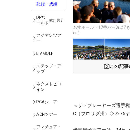
記録・成績
DPワ
欧州男子
ールド
名物ホール・17番パー3は浮き島
es）
アジアンツア
ー
LIV GOLF
この記事
ステップ・ア
ップ
ネクストヒロ
イン
PGAシニア
＜ザ・プレーヤーズ選手権
C（フロリダ州）◇7275
ACNツアー
アマチュア・
米国男子ツアーは、14日