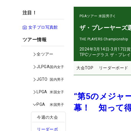
注目！
PGAツアー
米国男子
ザ・プレーヤーズ
女子プロ写真館
ツアー情報
THE PLAYERS Championship
2024年3月14日-3月17日
賞
全ツアー
TPCソーグラス ザ・プレ
JLPGA
国内女子
大会TOP
リーダーボード
JGTO
国内男子
LPGA
米国女子
“第5のメジャ
PGA
米国男子
幕！ 知って
今週の大会
リーダーボ