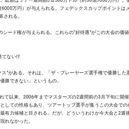
総額はツアー最高額の2500万ドル（約36億7000万円）。
6億6000万円）が与えられる。フェデックスカップポイントは
加算される。
のシード権が与えられる。これらの“好待遇”がこの大会の価
勝てない⁉
クス”がある。それは、「ザ・プレーヤーズ選手権で優勝した
で優勝できない」というもの。
われて以来、2006年までマスターズの2週間前の3月下旬に開
戦としての性格もあり、ツアートップ選手が集うこの大会での
最有力候補と目される。だが、どういうわけか今大会と2週
は現れなかった。