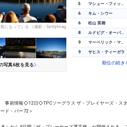
5
マシュー・フィッツパトリック
6
キム・シウー
6
松山 英樹
になっている （撮影：GettyImag
8
ルドビグ・オーバーグ
9
マーベリック・マクニーリー
9
サヒス・ティーガラ
順位の続き
の写真
6
枚を見る
 事前情報◇12日◇TPCソーグラス ザ・プレイヤーズ・ス
ヤード・パー72＞
（木）から4日間「ザ・プレーヤーズ選手権」が開催される。