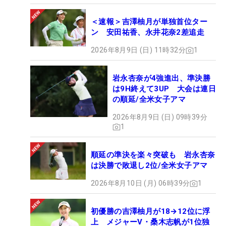
＜速報＞吉澤柚月が単独首位ター
ン 安田祐香、永井花奈2差追走
2026年8月9日 (日) 11時32分
1
岩永杏奈が4強進出、準決勝
は9H終えて3UP 大会は連日
の順延/全米女子アマ
2026年8月9日 (日) 09時39分
1
順延の準決を楽々突破も 岩永杏奈
は決勝で敗退し2位/全米女子アマ
2026年8月10日 (月) 06時39分
1
初優勝の吉澤柚月が18→12位に浮
上 メジャーV・桑木志帆が1位独