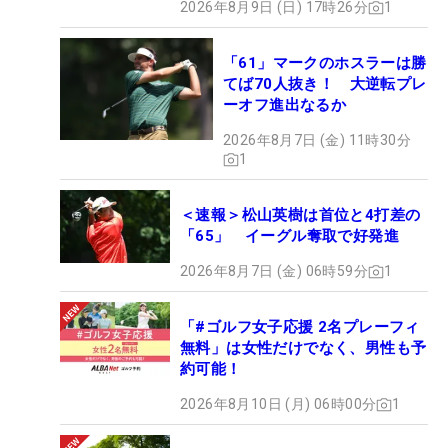
2026年8月9日 (日) 17時26分
1
「61」マークのホスラーは勝
てば70人抜き！ 大逆転プレ
ーオフ進出なるか
2026年8月7日 (金) 11時30分
1
＜速報＞松山英樹は首位と4打差の
「65」 イーグル奪取で好発進
2026年8月7日 (金) 06時59分
1
「#ゴルフ女子応援 2名プレーフィ
無料」は女性だけでなく、男性も予
約可能！
2026年8月10日 (月) 06時00分
1