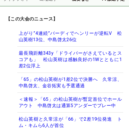
【この大会のニュース】
上がり”4連続”バーディでヘンリーが逆転V 松
山英樹13位、中島啓太26位
最長飛距離343y「ドライバーがさえているとス
コアも」 松山英樹は感触良好の1Wとともに1
差2位浮上
「65」の松山英樹が1差2位で決勝へ 久常涼、
中島啓太、金谷拓実も予選通過
＜速報＞「65」の松山英樹が暫定首位でホール
アウト 中島啓太は通算5アンダーでプレー中
松山英樹と久常涼が「66」で2差19位発進 ト
ム・キムら6人が首位