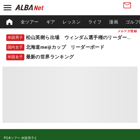
全ツアー
ギア
レッスン
ライフ
漫画
ゴルフ
メルマガ登録
松山英樹ら出場 ウィンダム選手権のリーダーボード
米国男子
北海道meijiカップ リーダーボード
国内女子
最新の世界ランキング
米国女子
PGAツアー
米国男子