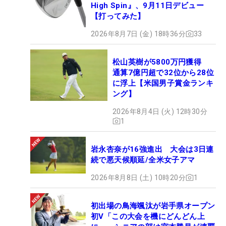
High Spin』、9月11日デビュー
【打ってみた】
2026年8月7日 (金) 18時36分
33
松山英樹が5800万円獲得
通算7億円超で32位から28位
に浮上【米国男子賞金ランキ
ング】
2026年8月4日 (火) 12時30分
1
岩永杏奈が16強進出 大会は3日連
続で悪天候順延/全米女子アマ
2026年8月8日 (土) 10時20分
1
初出場の鳥海颯汰が岩手県オープン
初V「この大会を機にどんどん上