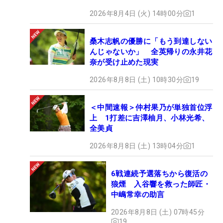
2026年8月4日 (火) 14時00分
1
桑木志帆の優勝に「もう到達しない
んじゃないか」 全英帰りの永井花
奈が受け止めた現実
2026年8月8日 (土) 10時30分
19
＜中間速報＞仲村果乃が単独首位浮
上 1打差に吉澤柚月、小林光希、
全美貞
2026年8月8日 (土) 13時04分
1
6戦連続予選落ちから復活の
狼煙 入谷響を救った師匠・
中嶋常幸の助言
2026年8月8日 (土) 07時45分
19