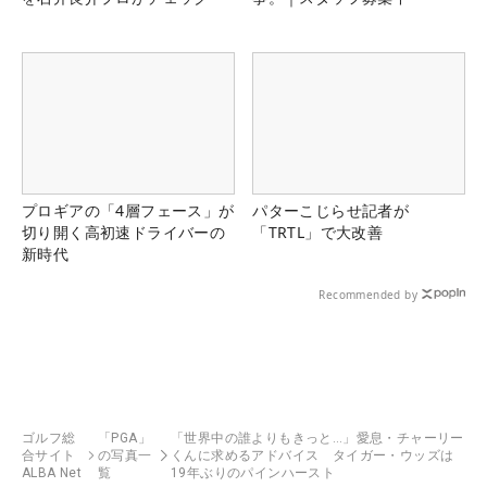
プロギアの「4層フェース」が
パターこじらせ記者が
切り開く高初速ドライバーの
「TRTL」で大改善
新時代
Recommended by
ゴルフ総
「PGA」
「世界中の誰よりもきっと…」愛息・チャーリー
合サイト
の写真一
くんに求めるアドバイス タイガー・ウッズは
ALBA Net
覧
19年ぶりのパインハースト