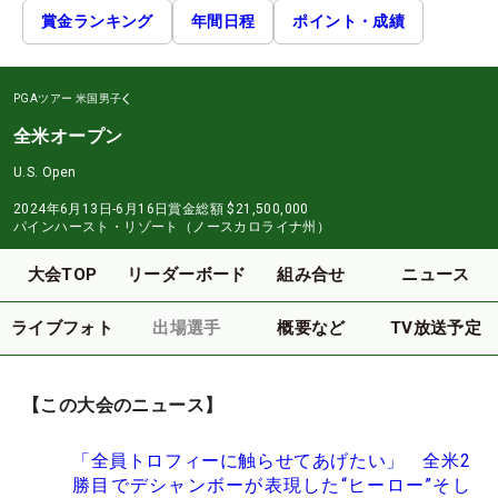
賞金ランキング
年間日程
ポイント・成績
PGAツアー
米国男子
全米オープン
U.S. Open
2024年6月13日-6月16日
賞金総額
$21,500,000
パインハースト・リゾート（ノースカロライナ州）
大会TOP
リーダーボード
組み合せ
ニュース
ライブフォト
出場選手
概要など
TV放送予定
【この大会のニュース】
「全員トロフィーに触らせてあげたい」 全米2
勝目でデシャンボーが表現した“ヒーロー”そし