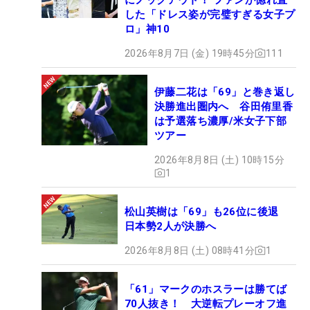
した「ドレス姿が完璧すぎる女子プ
ロ」神10
2026年8月7日 (金) 19時45分
111
伊藤二花は「69」と巻き返し
決勝進出圏内へ 谷田侑里香
は予選落ち濃厚/米女子下部
ツアー
2026年8月8日 (土) 10時15分
1
松山英樹は「69」も26位に後退
日本勢2人が決勝へ
2026年8月8日 (土) 08時41分
1
「61」マークのホスラーは勝てば
70人抜き！ 大逆転プレーオフ進