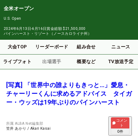
全米オープン
U.S. Open
2024年6月13日-6月16日
賞金総額
$21,500,000
パインハースト・リゾート（ノースカロライナ州）
大会TOP
リーダーボード
組み合せ
ニュース
ライブフォト
出場選手
概要など
TV放送予定
[写真] 「世界中の誰よりもきっと…」愛息・
チャーリーくんに求めるアドバイス タイガ
ー・ウッズは19年ぶりのパインハースト
コメン
所属
ALBA Net編集部
ト
笠井 あかり
/
Akari Kasai
0
件