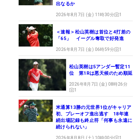
出なるか
2026年8月7日 (金) 11時30分
1
＜速報＞松山英樹は首位と4打差の
「65」 イーグル奪取で好発進
2026年8月7日 (金) 06時59分
1
松山英樹は5アンダー暫定11
位 第1Rは悪天候のため順延
2026年8月7日 (金) 08時26分
1
米通算13勝の元世界1位がキャリア
初、プレーオフ進出逃す 18年連
続出場記録も終止符「何事も永遠に
続けられない」
2026年8月8日 (土) 10時00分
1