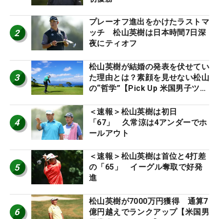
プレーオフ進出をかけたラストマ
2
ッチ 松山英樹は日本時間7日深
夜にティオフ
松山英樹が結婚の発表を伏せてい
3
た理由とは？素顔を見せない松山
の“哲学”【Pick Up 米国男子ツア
ー十大ニュース】
＜速報＞松山英樹は初日
4
「67」 久常涼は4アンダーでホ
ールアウト
＜速報＞松山英樹は首位と4打差
5
の「65」 イーグル奪取で好発
進
松山英樹が7000万円獲得 通算7
6
億円越えでランクアップ【米国男