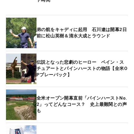
弟の航をキャディに起用 石川遼は開幕2日
前に松山英樹＆清水大成とラウンド
伝説となった悲劇のヒーロー ペイン・ス
チュアートとパインハーストの物語【全米O
Pプレーバック】
全米オープン開幕直前「パインハーストNo.
2」ってどんなコース？ 史上最難関との声
も