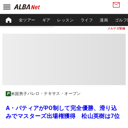
全ツアー
ギア
レッスン
ライフ
漫画
ゴルフ
メルマガ登録
バレロ・テキサス・オープン
米国男子
A・バティアがPO制して完全優勝、滑り込
みでマスターズ出場権獲得 松山英樹は7位