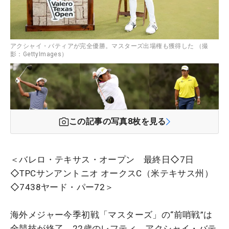
アクシャイ・バティアが完全優勝。マスターズ出場権も獲得した （撮
影：GettyImages）
この記事の写真
8
枚を見る
＜バレロ・テキサス・オープン 最終日◇7日
◇TPCサンアントニオ オークスC（米テキサス州）
◇7438ヤード・パー72＞
海外メジャー今季初戦「マスターズ」の“前哨戦”は
全競技が終了。22歳のレフティ、アクシャイ・バテ