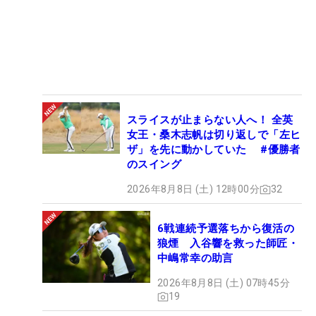
スライスが止まらない人へ！ 全英
女王・桑木志帆は切り返しで「左ヒ
ザ」を先に動かしていた #優勝者
のスイング
2026年8月8日 (土) 12時00分
32
6戦連続予選落ちから復活の
狼煙 入谷響を救った師匠・
中嶋常幸の助言
2026年8月8日 (土) 07時45分
19