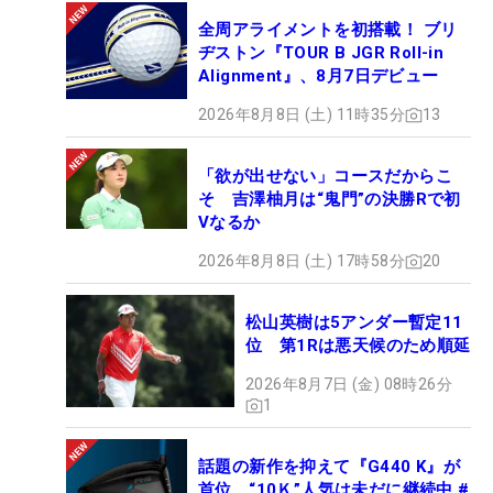
全周アライメントを初搭載！ ブリ
ヂストン『TOUR B JGR Roll-in
Alignment』、8月7日デビュー
2026年8月8日 (土) 11時35分
13
「欲が出せない」コースだからこ
そ 吉澤柚月は“鬼門”の決勝Rで初
Vなるか
2026年8月8日 (土) 17時58分
20
松山英樹は5アンダー暫定11
位 第1Rは悪天候のため順延
2026年8月7日 (金) 08時26分
1
話題の新作を抑えて『G440 K』が
首位 “10Ｋ”人気は未だに継続中 #