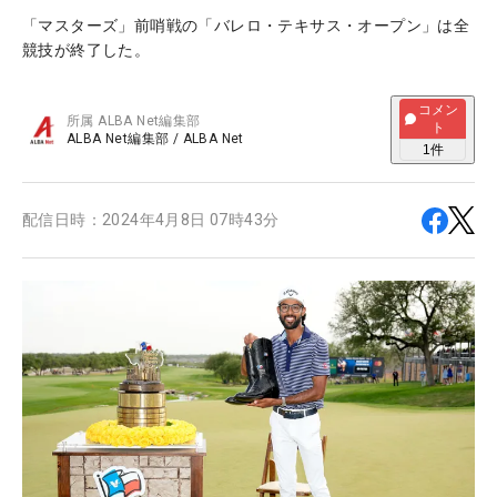
「マスターズ」前哨戦の「バレロ・テキサス・オープン」は全
競技が終了した。
コメン
所属
ALBA Net編集部
ト
ALBA Net編集部
/
ALBA Net
1
件
配信日時：
2024年4月8日 07時43分