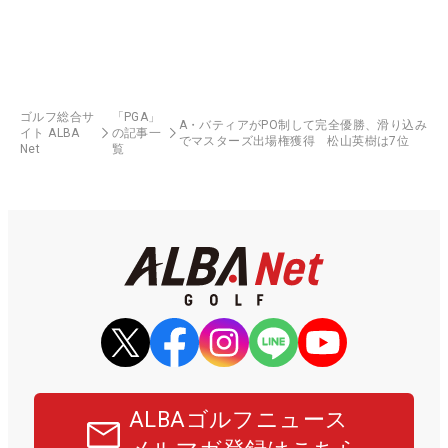
ゴルフ総合サ
「PGA」
A・バティアがPO制して完全優勝、滑り込み
イト ALBA
の記事一
でマスターズ出場権獲得 松山英樹は7位
Net
覧
ALBAゴルフニュース