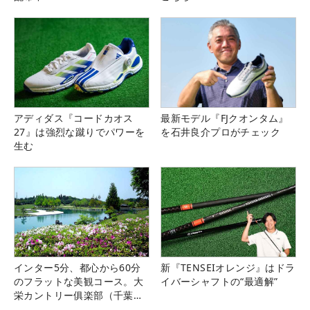
アディダス『コードカオス
最新モデル『FJクオンタム』
27』は強烈な蹴りでパワーを
を石井良介プロがチェック
生む
インター5分、都心から60分
新『TENSEIオレンジ』はドラ
のフラットな美観コース。大
イバーシャフトの“最適解”
栄カントリー俱楽部（千葉
県）