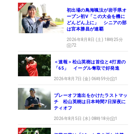
初出場の鳥海颯汰が岩手県オ
ープン初V「この大会を機に
どんどん上に」 シニアの部
は宮本勝昌が連覇
2026年8月8日 (土) 18時25分
72
＜速報＞松山英樹は首位と4打差の
「65」 イーグル奪取で好発進
2026年8月7日 (金) 06時59分
1
プレーオフ進出をかけたラストマッ
チ 松山英樹は日本時間7日深夜に
ティオフ
2026年8月5日 (水) 08時18分
1