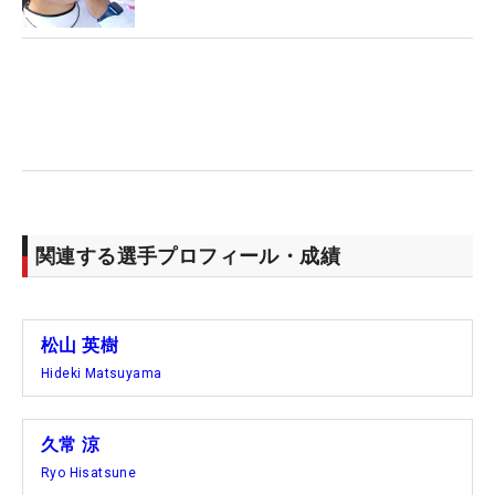
（いずれも米国）らが並んだ。
来週はマスターズが行われ、日本勢では松山、久常
が出場する。
関連する選手プロフィール・成績
松山 英樹
Hideki Matsuyama
久常 涼
Ryo Hisatsune