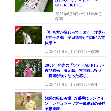
採用のブリヂストン『ZSP-
BITER LIGHT
MAGICLACE』、8月8日デビ
2026年8月8日 (土) 11時30分
ュー
30
「打ち方が変わってしまう」洋芝へ
の苦手意識 安田祐香が“克服”の首
位浮上
2026年8月8日 (土) 18時49分
20
2006年発売の『ツアーAD PT』が
再び脚光 脇元華、穴井詩も投入
「初速が強くなった感じ」
2026年8月8日 (土) 08時56分
4
好調の松山英樹は3番手にランクイ
ン レギュラーツアー最終戦の優勝
予想発表