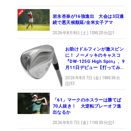
岩永杏奈が16強進出 大会は3日連
続で悪天候順延/全米女子アマ
2026年8月8日 (土) 10時20分
1
お助けドルフィンが激スピン
に！ ノーメッキのキャスコ
『DW-125G High Spin』、9
月11日デビュー【打ってみ
た】
2026年8月7日 (金) 18時36分
33
「61」マークのホスラーは勝てば
70人抜き！ 大逆転プレーオフ進
出なるか
2026年8月7日 (金) 11時30分
1