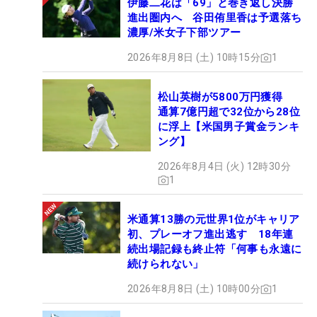
伊藤二花は「69」と巻き返し決勝
進出圏内へ 谷田侑里香は予選落ち
濃厚/米女子下部ツアー
2026年8月8日 (土) 10時15分
1
松山英樹が5800万円獲得
通算7億円超で32位から28位
に浮上【米国男子賞金ランキ
ング】
2026年8月4日 (火) 12時30分
1
米通算13勝の元世界1位がキャリア
初、プレーオフ進出逃す 18年連
続出場記録も終止符「何事も永遠に
続けられない」
2026年8月8日 (土) 10時00分
1