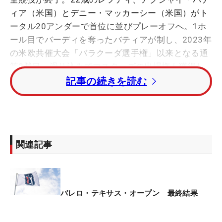
ィア（米国）とデニー・マッカーシー（米国）がト
ータル20アンダーで首位に並びプレーオフへ。1ホ
ール目でバーディを奪ったバティアが制し、2023年
の米欧共催大会「バラクーダ選手権」以来となる通
算2勝目。滑り込みでマスターズの出場権も獲得し
た。
記事の続きを読む
12番からの7連続バーディで「63」をたたき出しバ
ディアの背中をとらえたマッカーシーだが、プレー
オフで3打目が池につかまりダブルボギー。悲願の
関連記事
初優勝はまたもお預けとなった。
首位と8打差の4位タイで最終日を迎えた松山英樹は
4バーディ・3ボギーの「71」でプレー。トータル8
バレロ・テキサス・オープン 最終結果
アンダーの7位タイで4日間を終えた。