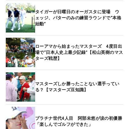
出だし1番ではグリーン奥のバンカーからのアプロ
タイガーが日曜日のオーガスタに登場 ウ
ーチを直接決めてチップインバーディ。6番、8番パ
ェッジ、パターのみの練習ラウンドで“本格
ー5ではともに2メートルほどにつけて伸ばした。だ
始動”
が、9番、10番ではパーオンを逃して連続ボギー。
そこから1バーディ・1ボギーと伸ばすことはできな
かったが、大会としては自身初となるトップ10入り
ローアマから始まったマスターズ 4度目出
となった。
場で“日本人史上最少記録”【松山英樹のマス
ターズ戦歴】
久常涼は2バーディ・3ボギー・2ダブルボギーの
「77」と崩れ、トータル6オーバー・78位タイで終
えた。
マスターズしか勝ったことない選手ってい
る？【マスターズ豆知識】
トータル11アンダーの3位にボギーフリーの「66」
と伸ばしたローリー・マキロイ（北アイルラン
ド）。トータル9アンダーの4位タイにはアダム・シ
プラチナ世代4人目 阿部未悠が涙の初優勝
ェンク、ブレンドン・トッド、ラッセル・ヘンリー
「楽しんでゴルフができた」